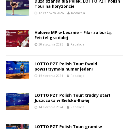
Duża szansa dla Polek. LOTTO PZT Polish
Tour na horyzoncie
12 czerwca 2026
Redakcja
Halowe MP w Lesznie – Filar za burtą,
Feistel gra dalej
30 stycznia 2025
Redakcja
LOTTO PZT Polish Tour: Ewald
powstrzymała numer jeden!
15 sierpnia 2024
Redakcja
LOTTO PZT Polish Tour: trudny start
Juszczaka w Bielsku-Białej
14 sierpnia 2024
Redakcja
LOTTO PZT Polish Tour: grami w