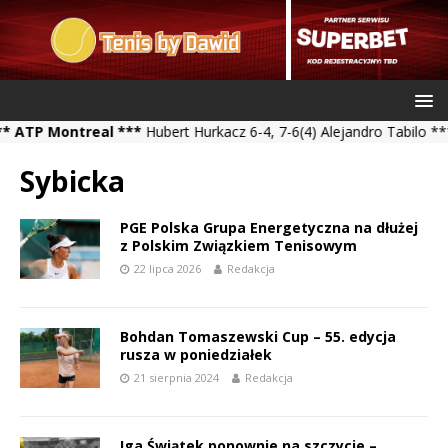
P Montreal ***
Hubert Hurkacz 6-4, 7-6(4) Alejandro Tabilo *** Ka
Sybicka
PGE Polska Grupa Energetyczna na dłużej
z Polskim Związkiem Tenisowym
22 lipca 2026
Redakcja
Bohdan Tomaszewski Cup – 55. edycja
rusza w poniedziałek
21 sierpnia 2024
Redakcja
Iga Świątek ponownie na szczycie –