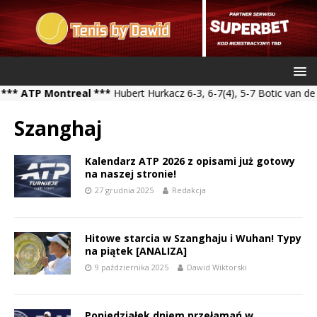
P Montreal ***
Hubert Hurkacz 6-3, 6-7(4), 5-7 Botic van de Zands
Szanghaj
Kalendarz ATP 2026 z opisami już gotowy
na naszej stronie!
27 grudnia 2025
Redakcja
Hitowe starcia w Szanghaju i Wuhan! Typy
na piątek [ANALIZA]
9 października 2025
Dawid Wiktorski
Poniedziałek dniem przełamań w