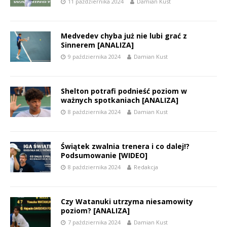
11 października 2024
Damian Kust
Medvedev chyba już nie lubi grać z
Sinnerem [ANALIZA]
9 października 2024
Damian Kust
Shelton potrafi podnieść poziom w
ważnych spotkaniach [ANALIZA]
8 października 2024
Damian Kust
Świątek zwalnia trenera i co dalej!?
Podsumowanie [WIDEO]
8 października 2024
Redakcja
Czy Watanuki utrzyma niesamowity
poziom? [ANALIZA]
7 października 2024
Damian Kust