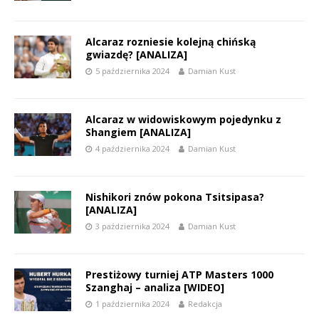
Alcaraz rozniesie kolejną chińską
gwiazdę? [ANALIZA]
5 października 2024
Damian Kust
Alcaraz w widowiskowym pojedynku z
Shangiem [ANALIZA]
4 października 2024
Damian Kust
Nishikori znów pokona Tsitsipasa?
[ANALIZA]
3 października 2024
Damian Kust
Prestiżowy turniej ATP Masters 1000
Szanghaj – analiza [WIDEO]
1 października 2024
Redakcja