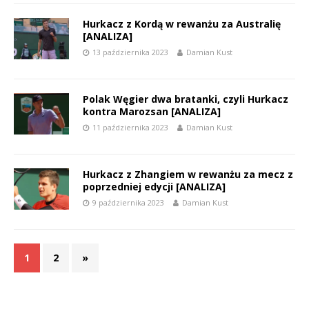
Hurkacz z Kordą w rewanżu za Australię
[ANALIZA]
13 października 2023
Damian Kust
Polak Węgier dwa bratanki, czyli Hurkacz
kontra Marozsan [ANALIZA]
11 października 2023
Damian Kust
Hurkacz z Zhangiem w rewanżu za mecz z
poprzedniej edycji [ANALIZA]
9 października 2023
Damian Kust
1
2
»