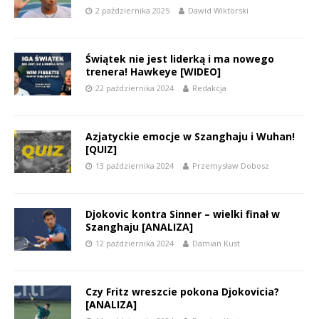
2 października 2025
Dawid Wiktorski
Świątek nie jest liderką i ma nowego
trenera! Hawkeye [WIDEO]
22 października 2024
Redakcja
Azjatyckie emocje w Szanghaju i Wuhan!
[QUIZ]
13 października 2024
Przemysław Dobosz
Djokovic kontra Sinner – wielki finał w
Szanghaju [ANALIZA]
12 października 2024
Damian Kust
Czy Fritz wreszcie pokona Djokovicia?
[ANALIZA]