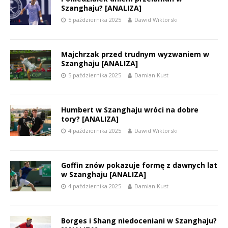
Szanghaju? [ANALIZA]
5 października 2025
Dawid Wiktorski
Majchrzak przed trudnym wyzwaniem w
Szanghaju [ANALIZA]
5 października 2025
Damian Kust
Humbert w Szanghaju wróci na dobre
tory? [ANALIZA]
4 października 2025
Dawid Wiktorski
Goffin znów pokazuje formę z dawnych lat
w Szanghaju [ANALIZA]
4 października 2025
Damian Kust
Borges i Shang niedoceniani w Szanghaju?