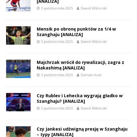
[ANALIZA]
3 października 2025
Dawid Wiktorski
Mensik po obronę punktów za 1/4 w
Szanghaju [ANALIZA]
3 października 2025
Dawid Wiktorski
Majchrzak wrócił do rywalizacji, zagra z
Nakashimą [ANALIZA]
3 października 2025
Damian Kust
Czy Rublev i Lehecka wygrają gładko w
Szanghaju? [ANALIZA]
3 października 2025
Dawid Wiktorski
Czy Jankesi udźwigną presję w Szanghaju
– typy [ANALIZA]