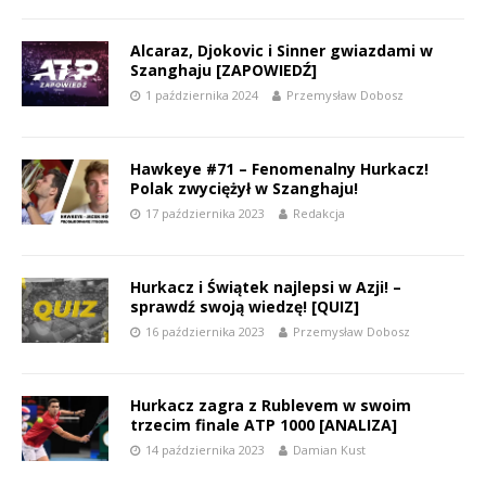
Alcaraz, Djokovic i Sinner gwiazdami w
Szanghaju [ZAPOWIEDŹ]
1 października 2024
Przemysław Dobosz
Hawkeye #71 – Fenomenalny Hurkacz!
Polak zwyciężył w Szanghaju!
17 października 2023
Redakcja
Hurkacz i Świątek najlepsi w Azji! –
sprawdź swoją wiedzę! [QUIZ]
16 października 2023
Przemysław Dobosz
Hurkacz zagra z Rublevem w swoim
trzecim finale ATP 1000 [ANALIZA]
14 października 2023
Damian Kust