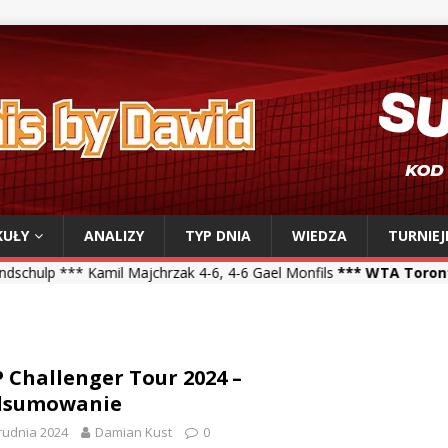
KUŁY
ANALIZY
TYP DNIA
WIEDZA
TURNIEJ
Majchrzak 4-6, 4-6 Gael Monfils
*** WTA Toronto ***
Iga Świątek 6-
 Challenger Tour 2024 –
dsumowanie
rudnia 2024
Damian Kust
0