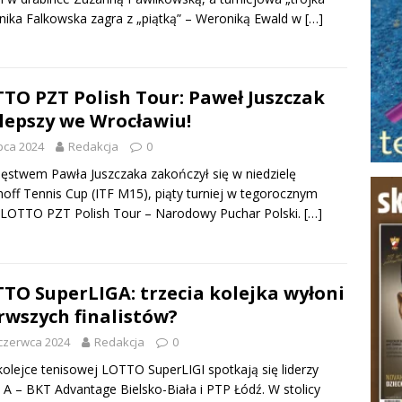
ika Falkowska zagra z „piątką” – Weroniką Ewald w
[…]
TO PZT Polish Tour: Paweł Juszczak
lepszy we Wrocławiu!
ipca 2024
Redakcja
0
ęstwem Pawła Juszczaka zakończył się w niedzielę
off Tennis Cup (ITF M15), piąty turniej w tegorocznym
 LOTTO PZT Polish Tour – Narodowy Puchar Polski.
[…]
TO SuperLIGA: trzecia kolejka wyłoni
rwszych finalistów?
czerwca 2024
Redakcja
0
kolejce tenisowej LOTTO SuperLIGI spotkają się liderzy
 A – BKT Advantage Bielsko-Biała i PTP Łódź. W stolicy