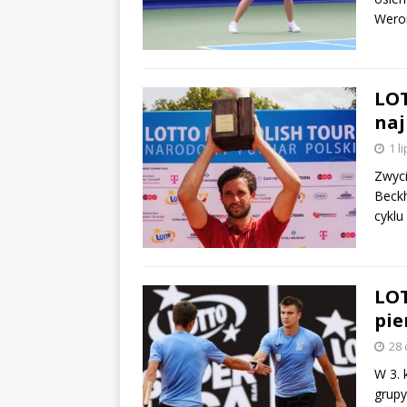
Weron
LOT
naj
1 l
Zwyci
Beckh
cyklu
LOT
pie
28 
W 3. 
grupy