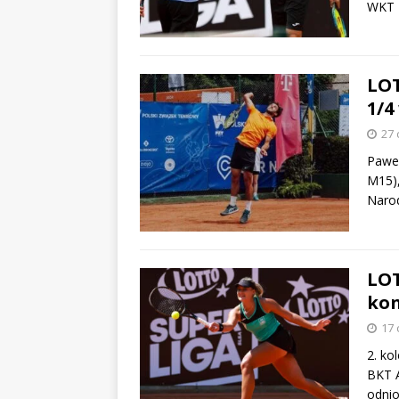
WKT M
LOT
1/4
27 
Paweł
M15),
Narod
LOT
kon
17 
2. ko
BKT A
odnio