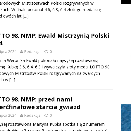
arodowych Mistrzostwach Polski rozgrywanych w
kach. W finale pokonał 4:6, 6:3, 6:4 złotego medalistę
d dwóch lat
[…]
TO 98. NMP: Ewald Mistrzynią Polski
4
lipca 2024
Redakcja
0
tnia Weronika Ewald pokonała najwyżej rozstawioną
nę Kubkę 3:6, 6:4, 6:3 i wywalczyła złoty medal LOTTO 98.
owych Mistrzostw Polski rozgrywanych na twardych
ach w
[…]
TO 98. NMP: przed nami
erćfinałowe starcia gwiazd
lipca 2024
Redakcja
0
żej rozstawiona Martyna Kubka spotka się z numerem
 w drabince Zuzanną Pawlikowską, a turniejowa „trójka”