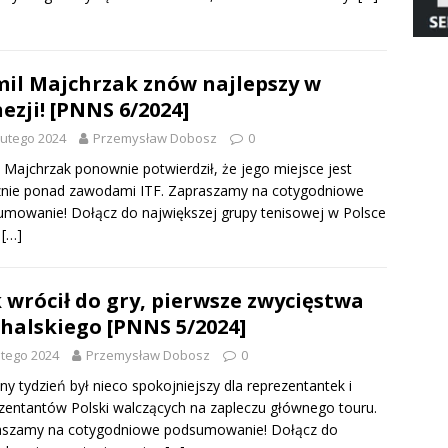
il Majchrzak znów najlepszy w
ezji! [PNNS 6/2024]
lutego 2024
Przemysław Dobosz
0
 Majchrzak ponownie potwierdził, że jego miejsce jest
znie ponad zawodami ITF. Zapraszamy na cotygodniowe
mowanie! Dołącz do największej grupy tenisowej w Polsce
e
[…]
 wrócił do gry, pierwsze zwycięstwa
halskiego [PNNS 5/2024]
utego 2024
Przemysław Dobosz
0
ny tydzień był nieco spokojniejszy dla reprezentantek i
zentantów Polski walczących na zapleczu głównego touru.
aszamy na cotygodniowe podsumowanie! Dołącz do