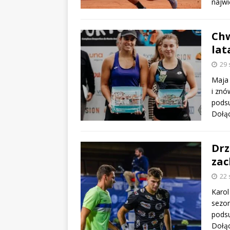
najwi
Chw
lat
29 
Maja 
i znó
pods
Dołą
Drz
zac
22 
Karol
sezon
pods
Dołą