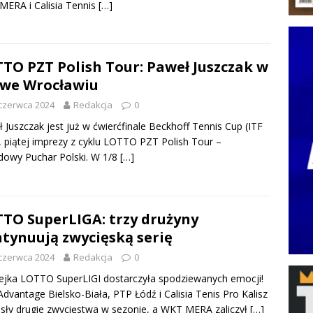
ERA i Calisia Tennis
[…]
TO PZT Polish Tour: Paweł Juszczak w
 we Wrocławiu
czerwca 2024
Redakcja
0
 Juszczak jest już w ćwierćfinale Beckhoff Tennis Cup (ITF
 piątej imprezy z cyklu LOTTO PZT Polish Tour –
owy Puchar Polski. W 1/8
[…]
TO SuperLIGA: trzy drużyny
tynuują zwycięską serię
czerwca 2024
Redakcja
0
lejka LOTTO SuperLIGI dostarczyła spodziewanych emocji!
dvantage Bielsko-Biała, PTP Łódź i Calisia Tenis Pro Kalisz
sły drugie zwycięstwa w sezonie, a WKT MERA zaliczył
[…]