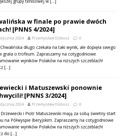
ększej grupy tenisowej w
[…]
alińska w finale po prawie dwóch
ach! [PNNS 4/2024]
stycznia 2024
Przemysław Dobosz
0
Chwalińska długo czekała na taki wynik, ale dopięła swego
w grała o trofeum. Zapraszamy na cotygodniowe
umowanie wyników Polaków na niższych szczeblach!
cz
[…]
ewiecki i Matuszewski ponownie
hwycili! [PNNS 3/2024]
stycznia 2024
Przemysław Dobosz
0
 Drzewiecki i Piotr Matuszewski mają za sobą świetny start
u na Półwyspie Iberyjskim. Zapraszamy na cotygodniowe
umowanie wyników Polaków na niższych szczeblach!
cz do
[…]