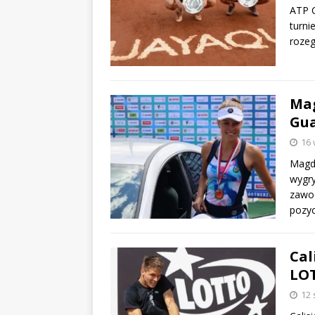
ATP C
turni
rozeg
Mag
Gua
16 
Magda
wygry
zawo
pozyc
Cal
LOT
12 