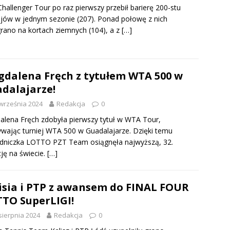
hallenger Tour po raz pierwszy przebił barierę 200-stu
ejów w jednym sezonie (207). Ponad połowę z nich
rano na kortach ziemnych (104), a z
[…]
dalena Fręch z tytułem WTA 500 w
dalajarze!
września 2024
Redakcja
0
lena Fręch zdobyła pierwszy tytuł w WTA Tour,
wając turniej WTA 500 w Guadalajarze. Dzięki temu
dniczka LOTTO PZT Team osiągnęła najwyższą, 32.
ję na świecie.
[…]
isia i PTP z awansem do FINAL FOUR
TO SuperLIGI!
sierpnia 2024
Redakcja
0