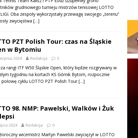
ia Tennis Team Kalisz i PTP Łódź uzupełniły grono
tników grudniowego turnieju mistrzów tenisowej LOTTO
LIGI. Oba zespoły wykorzystały przewagę swojego „terenu”
iosły zwycięstwa
[…]
TO PZT Polish Tour: czas na Śląskie
en w Bytomiu
ierpnia 2024
Redakcja
0
za rangi ITF W50 Śląskie Open, który będzie rozgrywany w
złym tygodniu na kortach KS Górnik Bytom, rozpocznie
ą połowę cyklu LOTTO PZT Polish Tour
[…]
TO 98. NMP: Pawelski, Walków i Żuk
lepsi
lipca 2024
Redakcja
0
łoroczny wicemistrz Martyn Pawelski zwyciężył w LOTTO