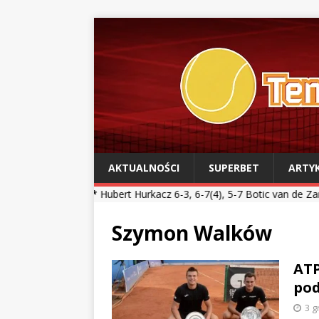
AKTUALNOŚCI
SUPERBET
ARTY
*
Hubert Hurkacz 6-3, 6-7(4), 5-7 Botic van de Zandschulp *** Kamil 
Szymon Walków
ATP
po
3 g