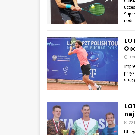
Calis
uczes
Super
i odn
LOT
Op
3 s
Impre
przys
drug
LOT
naj
22 
Ubieg