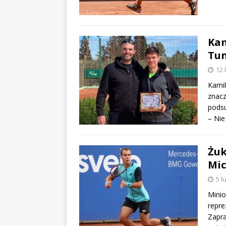
Kam
Tun
12 
Kamil
znac
podsu
– Ni
Żuk
Mic
5 l
Minio
repre
Zapr