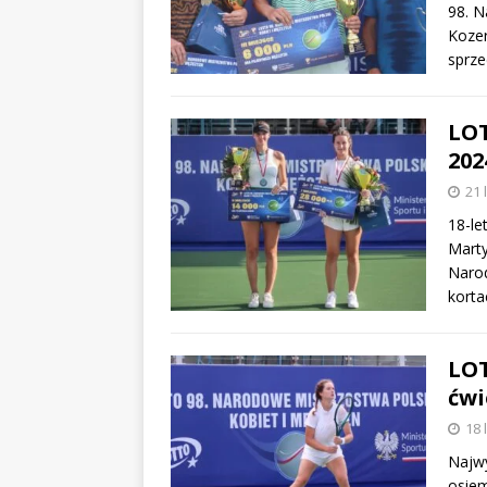
98. N
Kozer
sprze
LOT
202
21 
18-le
Marty
Narod
kort
LOT
ćwi
18 
Najwy
osiem