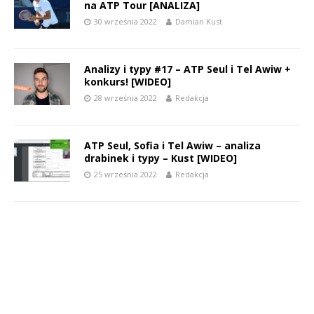
na ATP Tour [ANALIZA]
30 września 2022
Damian Kust
Analizy i typy #17 – ATP Seul i Tel Awiw +
konkurs! [WIDEO]
28 września 2022
Redakcja
ATP Seul, Sofia i Tel Awiw – analiza
drabinek i typy – Kust [WIDEO]
25 września 2022
Redakcja