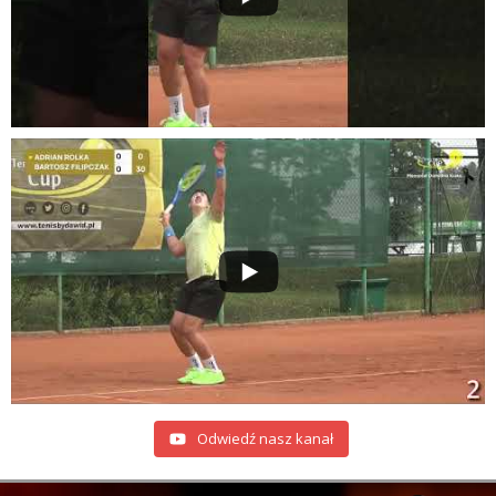
Odwiedź nasz kanał