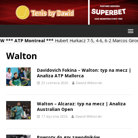
 ATP Montreal ***
Hubert Hurkacz 7-5, 4-6, 6-2 Marcos Giron *** 
Walton
Davidovich Fokina – Walton: typ na mecz |
Analiza ATP Mallorca
23 czerwca 2026
Dawid Wiktorski
Walton – Alcaraz: typ na mecz | Analiza
Australian Open
17 stycznia 2026
Dawid Wiktorski
Powroty do gry zawodników