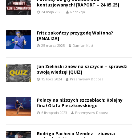
kontuzjowanych! [RAPORT – 24.05.25]
24 maja 2025
Redakcja
Fritz zakończy przygodę Waltona?
[ANALIZA]
25 marca 2025
Damian Kust
Jan Zieliński znów na szczycie – sprawdź
swoją wiedzę! [QUIZ]
15 lipca 2024
Przemysław Dobosz
Polacy na niższych szczeblach: Kolejny
finał Olafa Pieczkowskiego
6 listopada 2023
Przemysław Dobosz
Rodrigo Pacheco Mendez – zbawca