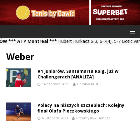
** ATP Montreal ***
Hubert Hurkacz 6-3, 6-7(4), 5-7 Botic van de
Weber
#1 juniorów, Santamarta Roig, już w
Challengerach [ANALIZA]
14 czerwca 2025
Damian Kust
Polacy na niższych szczeblach: Kolejny
finał Olafa Pieczkowskiego
6 listopada 2023
Przemysław Dobosz