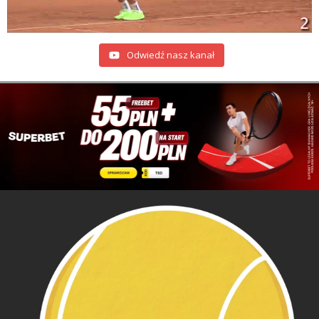
Odwiedź nasz kanał