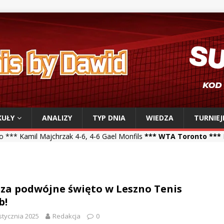
KUŁY
ANALIZY
TYP DNIA
WIEDZA
TURNIEJ
hrzak 4-6, 4-6 Gael Monfils
*** WTA Toronto ***
Iga Świątek 6-2, 
za podwójne święto w Leszno Tenis
b!
stycznia 2025
Redakcja
0