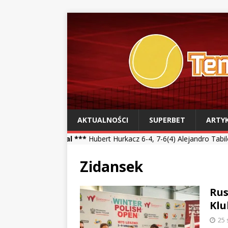
AKTUALNOŚCI
SUPERBET
ARTY
real ***
Hubert Hurkacz 6-4, 7-6(4) Alejandro Tabilo *** Kamil Majc
Zidansek
Rus
Klu
25 