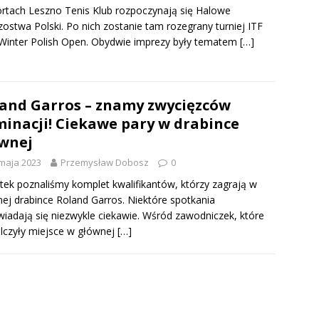
rtach Leszno Tenis Klub rozpoczynają się Halowe
zostwa Polski. Po nich zostanie tam rozegrany turniej ITF
inter Polish Open. Obydwie imprezy były tematem
[…]
and Garros – znamy zwycięzców
minacji! Ciekawe pary w drabince
wnej
maja 2023
Przemysław Dobosz
0
tek poznaliśmy komplet kwalifikantów, którzy zagrają w
ej drabince Roland Garros. Niektóre spotkania
iadają się niezwykle ciekawie. Wśród zawodniczek, które
czyły miejsce w głównej
[…]