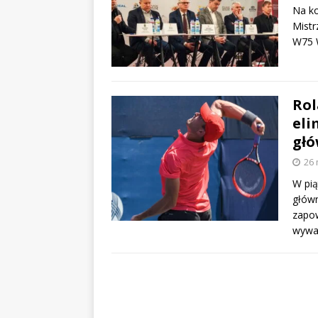
Na ko
Mistr
W75 W
Rol
eli
głó
26 
W pią
główn
zapow
wywal