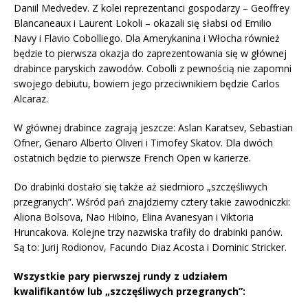
Daniil Medvedev. Z kolei reprezentanci gospodarzy – Geoffrey
Blancaneaux i Laurent Lokoli – okazali się słabsi od Emilio
Navy i Flavio Cobolliego. Dla Amerykanina i Włocha również
będzie to pierwsza okazja do zaprezentowania się w głównej
drabince paryskich zawodów. Cobolli z pewnością nie zapomni
swojego debiutu, bowiem jego przeciwnikiem będzie Carlos
Alcaraz.
W głównej drabince zagrają jeszcze: Aslan Karatsev, Sebastian
Ofner, Genaro Alberto Oliveri i Timofey Skatov. Dla dwóch
ostatnich będzie to pierwsze French Open w karierze.
Do drabinki dostało się także aż siedmioro „szczęśliwych
przegranych”. Wśród pań znajdziemy cztery takie zawodniczki:
Aliona Bolsova, Nao Hibino, Elina Avanesyan i Viktoria
Hruncakova. Kolejne trzy nazwiska trafiły do drabinki panów.
Są to: Jurij Rodionov, Facundo Diaz Acosta i Dominic Stricker.
Wszystkie pary pierwszej rundy z udziałem
kwalifikantów lub „szczęśliwych przegranych”: