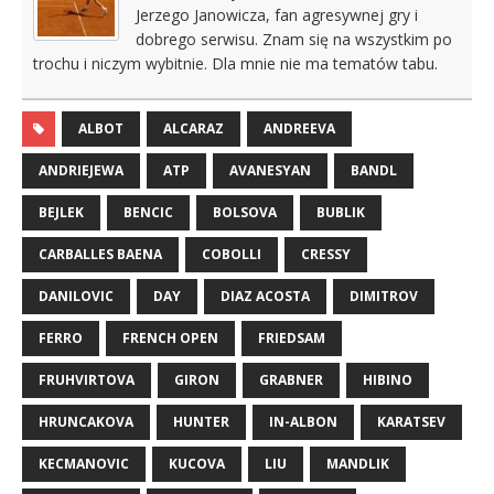
Jerzego Janowicza, fan agresywnej gry i
dobrego serwisu. Znam się na wszystkim po
trochu i niczym wybitnie. Dla mnie nie ma tematów tabu.
ALBOT
ALCARAZ
ANDREEVA
ANDRIEJEWA
ATP
AVANESYAN
BANDL
BEJLEK
BENCIC
BOLSOVA
BUBLIK
CARBALLES BAENA
COBOLLI
CRESSY
DANILOVIC
DAY
DIAZ ACOSTA
DIMITROV
FERRO
FRENCH OPEN
FRIEDSAM
FRUHVIRTOVA
GIRON
GRABNER
HIBINO
HRUNCAKOVA
HUNTER
IN-ALBON
KARATSEV
KECMANOVIC
KUCOVA
LIU
MANDLIK