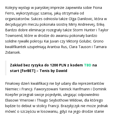
Kolejny występ w paryskiej imprezie zapewniła sobie Fiona
Ferro, wykorzystując szansę, jaką otrzymała od
organizatorów. Sukces odniosła także Olga Danilovic, która w
decydującym meczu pokonała siostrę Mirry Andreevej, Erikę.
Bardzo dobre eliminacje rozegrały także Storm Hunter i Taylor
Townsend, które w drodze do awansu pokonały bardzo
solidne rywalki pokroju Kai Juvan czy Viktoriji Golubic. Grono
kwalifikantek uzupełniają Arantxa Rus, Clara Tauson i Tamara
Zidansek.
Zakład bez ryzyka do 1200 PLN z kodem
TBD
na
start [forBET] – Tenis by Dawid
Finałowy dzień kwalifikacji nie był udany dla reprezentantów
Niemiec i Francji. Faworyzowani Yannick Hanfmann i Dominik
Koepfer przegrali swoje pojedynki, ulegając odpowiednio
Eliasowi Ymerowi i Thiago Seybothowi Wildowi, dla którego
będzie to debiut w stolicy Francji. Brazylijczyk nie może jednak
mówić o szczęściu w losowaniu, gdyż na jego drodze stanie