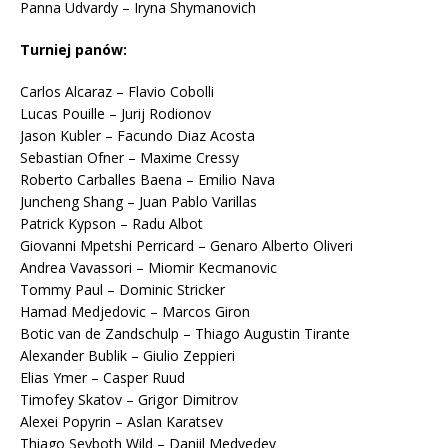
Panna Udvardy – Iryna Shymanovich
Turniej panów:
Carlos Alcaraz – Flavio Cobolli
Lucas Pouille – Jurij Rodionov
Jason Kubler – Facundo Diaz Acosta
Sebastian Ofner – Maxime Cressy
Roberto Carballes Baena – Emilio Nava
Juncheng Shang – Juan Pablo Varillas
Patrick Kypson – Radu Albot
Giovanni Mpetshi Perricard – Genaro Alberto Oliveri
Andrea Vavassori – Miomir Kecmanovic
Tommy Paul – Dominic Stricker
Hamad Medjedovic – Marcos Giron
Botic van de Zandschulp – Thiago Augustin Tirante
Alexander Bublik – Giulio Zeppieri
Elias Ymer – Casper Ruud
Timofey Skatov – Grigor Dimitrov
Alexei Popyrin – Aslan Karatsev
Thiago Seyboth Wild – Daniil Medvedev