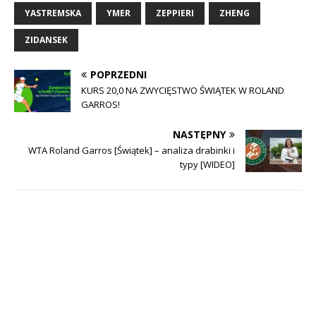
YASTREMSKA
YMER
ZEPPIERI
ZHENG
ZIDANSEK
POPRZEDNI
KURS 20,0 NA ZWYCIĘSTWO ŚWIĄTEK W ROLAND
GARROS!
NASTĘPNY
WTA Roland Garros [Świątek] – analiza drabinki i
typy [WIDEO]