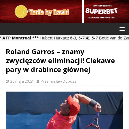
ontreal ***
Hubert Hurkacz 6-3, 6-7(4), 5-7 Botic van de Zandschul
Roland Garros – znamy
zwycięzców eliminacji! Ciekawe
pary w drabince głównej
26 maja 2023
Przemysław Dobosz