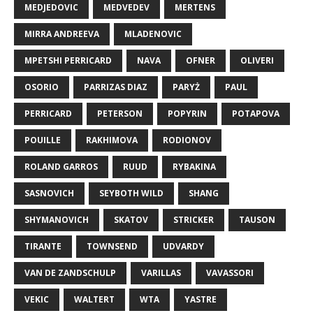
MEDJEDOVIC
MEDVEDEV
MERTENS
MIRRA ANDREEVA
MLADENOVIC
MPETSHI PERRICARD
NAVA
OFNER
OLIVERI
OSORIO
PARRIZAS DIAZ
PARYŻ
PAUL
PERRICARD
PETERSON
POPYRIN
POTAPOVA
POUILLE
RAKHIMOVA
RODIONOV
ROLAND GARROS
RUUD
RYBAKINA
SASNOVICH
SEYBOTH WILD
SHANG
SHYMANOVICH
SKATOV
STRICKER
TAUSON
TIRANTE
TOWNSEND
UDVARDY
VAN DE ZANDSCHULP
VARILLAS
VAVASSORI
VEKIC
WALTERT
WTA
YASTRE