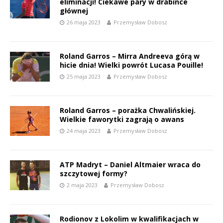
eliminacji! Ciekawe pary w drabince
głównej
26 maja 2023
Przemysław Dobosz
Roland Garros – Mirra Andreeva górą w
hicie dnia! Wielki powrót Lucasa Pouille!
25 maja 2023
Przemysław Dobosz
Roland Garros – porażka Chwalińskiej.
Wielkie faworytki zagrają o awans
24 maja 2023
Przemysław Dobosz
ATP Madryt – Daniel Altmaier wraca do
szczytowej formy?
2 maja 2023
Przemysław Dobosz
Rodionov z Lokolim w kwalifikacjach w