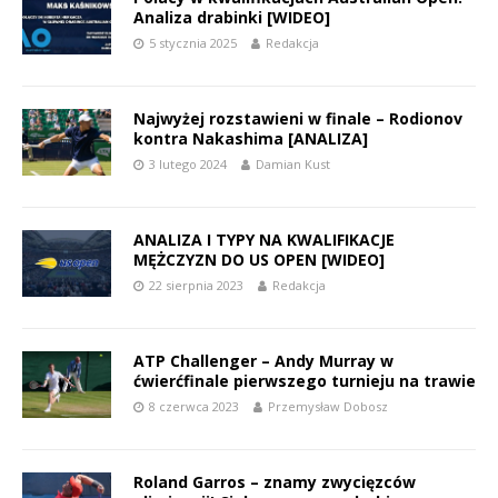
Analiza drabinki [WIDEO]
5 stycznia 2025
Redakcja
Najwyżej rozstawieni w finale – Rodionov
kontra Nakashima [ANALIZA]
3 lutego 2024
Damian Kust
ANALIZA I TYPY NA KWALIFIKACJE
MĘŻCZYZN DO US OPEN [WIDEO]
22 sierpnia 2023
Redakcja
ATP Challenger – Andy Murray w
ćwierćfinale pierwszego turnieju na trawie
8 czerwca 2023
Przemysław Dobosz
Roland Garros – znamy zwycięzców