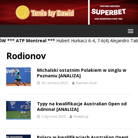
* ATP Montreal ***
Hubert Hurkacz 6-4, 7-6(4) Alejandro Tabilo **
Rodionov
Michalski ostatnim Polakiem w singlu w
Poznaniu [ANALIZA]
18 czerwca 2025
Damian Kust
Typy na kwalifikacje Australian Open od
Admina! [ANALIZA]
5 stycznia 2025
Redakcja
Polacy w kwalifikacjach Australian Open!