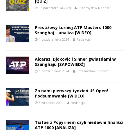
[QUIZ]
13 października 2024
Przemysław Dobosz
Prestiżowy turniej ATP Masters 1000
Szanghaj – analiza [WIDEO]
1 października 2024
Redakcja
Alcaraz, Djokovic i Sinner gwiazdami w
Szanghaju [ZAPOWIEDŹ]
1 października 2024
Przemysław Dobosz
Za nami pierwszy tydzień US Open!
Podsumowanie [WIDEO]
3 września 2024
Redakcja
Tiafoe z Popyrinem czyli niedawni finaliści
ATP 1000 [ANALIZA]