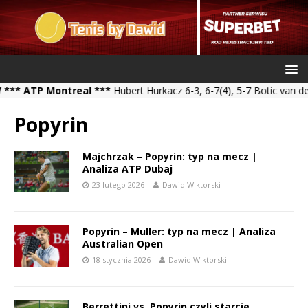
TP Montreal ***
Hubert Hurkacz 6-3, 6-7(4), 5-7 Botic van de Zand
Popyrin
Majchrzak – Popyrin: typ na mecz |
Analiza ATP Dubaj
23 lutego 2026
Dawid Wiktorski
Popyrin – Muller: typ na mecz | Analiza
Australian Open
18 stycznia 2026
Dawid Wiktorski
Berrettini vs. Popyrin czyli starcie