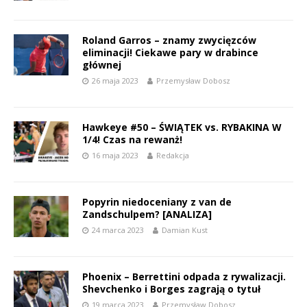
Roland Garros – znamy zwycięzców
eliminacji! Ciekawe pary w drabince
głównej
26 maja 2023
Przemysław Dobosz
Hawkeye #50 – ŚWIĄTEK vs. RYBAKINA W
1/4! Czas na rewanż!
16 maja 2023
Redakcja
Popyrin niedoceniany z van de
Zandschulpem? [ANALIZA]
24 marca 2023
Damian Kust
Phoenix – Berrettini odpada z rywalizacji.
Shevchenko i Borges zagrają o tytuł
19 marca 2023
Przemysław Dobosz