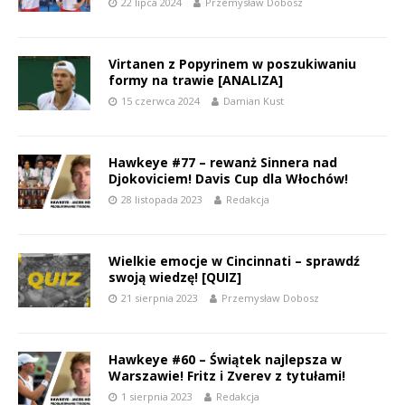
22 lipca 2024
Przemysław Dobosz
Virtanen z Popyrinem w poszukiwaniu
formy na trawie [ANALIZA]
15 czerwca 2024
Damian Kust
Hawkeye #77 – rewanż Sinnera nad
Djokoviciem! Davis Cup dla Włochów!
28 listopada 2023
Redakcja
Wielkie emocje w Cincinnati – sprawdź
swoją wiedzę! [QUIZ]
21 sierpnia 2023
Przemysław Dobosz
Hawkeye #60 – Świątek najlepsza w
Warszawie! Fritz i Zverev z tytułami!
1 sierpnia 2023
Redakcja