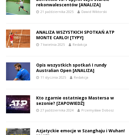
rekonwalescentów [ANALIZA]
21 października 2025
Dawid Wiktorski
ANALIZA WSZYSTKICH SPOTKAŃ ATP
MONTE CARLO! [TYPY]
7 kwietnia 2025
Redakcja
Opis wszystkich spotkań I rundy
Australian Open [ANALIZA]
11 stycznia 2025
Redakcja
Kto zgarnie ostatniego Mastersa w
sezonie? [ZAPOWIEDŹ]
27 października 2024
Przemysław Dobosz
Azjatyckie emocje w Szanghaju i Wuhan!