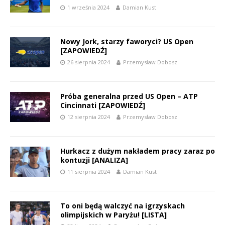
1 września 2024
Damian Kust
Nowy Jork, starzy faworyci? US Open
[ZAPOWIEDŹ]
26 sierpnia 2024
Przemysław Dobosz
Próba generalna przed US Open – ATP
Cincinnati [ZAPOWIEDŹ]
12 sierpnia 2024
Przemysław Dobosz
Hurkacz z dużym nakładem pracy zaraz po
kontuzji [ANALIZA]
11 sierpnia 2024
Damian Kust
To oni będą walczyć na igrzyskach
olimpijskich w Paryżu! [LISTA]