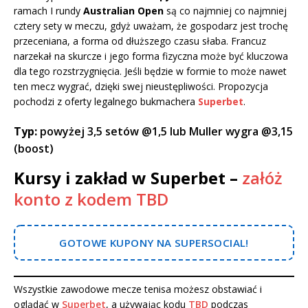
ramach I rundy
Australian Open
są co najmniej co najmniej
cztery sety w meczu, gdyż uważam, że gospodarz jest trochę
przeceniana, a forma od dłuższego czasu słaba. Francuz
narzekał na skurcze i jego forma fizyczna może być kluczowa
dla tego rozstrzygnięcia. Jeśli będzie w formie to może nawet
ten mecz wygrać, dzięki swej nieustępliwości. Propozycja
pochodzi z oferty legalnego bukmachera
Superbet
.
Typ:
powyżej 3,5 setów @1,5 lub Muller wygra @3,15
(boost)
Kursy i zakład w Superbet –
załóż
konto z kodem TBD
GOTOWE KUPONY NA SUPERSOCIAL!
Wszystkie zawodowe mecze tenisa możesz obstawiać i
oglądać w
Superbet
, a używając kodu
TBD
podczas