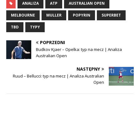
ANALIZA
ATP
AUSTRALIAN OPEN
MELBOURNE
MULLER
POPYRIN
SUPERBET
TBD
TYPY
POPRZEDNI
Budkov Kjaer – Opelka: typ na mecz | Analiza
Australian Open
NASTĘPNY
Ruud – Bellucci: typ na mecz | Analiza Australian
Open