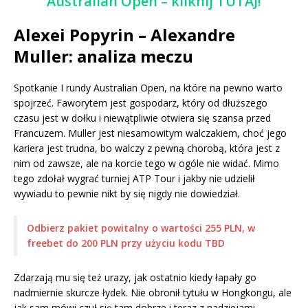
Australian Open – kliknij TUTAJ!
Alexei Popyrin – Alexandre
Muller: analiza meczu
Spotkanie I rundy Australian Open, na które na pewno warto
spojrzeć. Faworytem jest gospodarz, który od dłuższego
czasu jest w dołku i niewątpliwie otwiera się szansa przed
Francuzem. Muller jest niesamowitym walczakiem, choć jego
kariera jest trudna, bo walczy z pewną chorobą, która jest z
nim od zawsze, ale na korcie tego w ogóle nie widać. Mimo
tego zdołał wygrać turniej ATP Tour i jakby nie udzielił
wywiadu to pewnie nikt by się nigdy nie dowiedział.
Odbierz pakiet powitalny o wartości 255 PLN, w
freebet do 200 PLN przy użyciu kodu TBD
Zdarzają mu się też urazy, jak ostatnio kiedy łapały go
nadmiernie skurcze łydek. Nie obronił tytułu w Hongkongu, ale
jak sam mówi czuł się tam dobrze i teraz z nadziejami