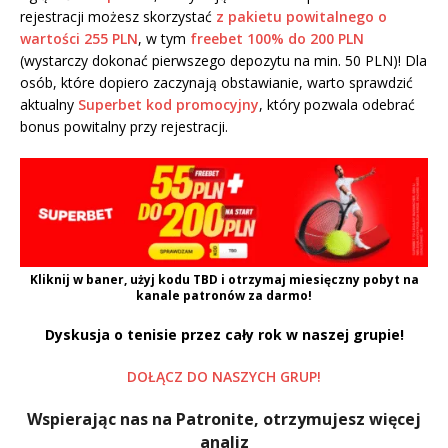
rejestracji możesz skorzystać
z pakietu powitalnego o
wartości 255 PLN
, w tym
freebet 100% do 200 PLN
(wystarczy dokonać pierwszego depozytu na min. 50 PLN)! Dla
osób, które dopiero zaczynają obstawianie, warto sprawdzić
aktualny
Superbet kod promocyjny
, który pozwala odebrać
bonus powitalny przy rejestracji.
Kliknij w baner, użyj kodu
TBD
i otrzymaj miesięczny pobyt na
kanale patronów za darmo!
Dyskusja o tenisie przez cały rok w naszej grupie!
DOŁĄCZ DO NASZYCH GRUP!
Wspierając nas na Patronite, otrzymujesz więcej
analiz