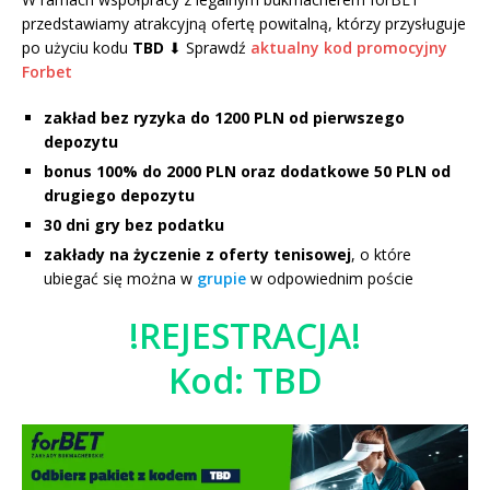
przedstawiamy atrakcyjną ofertę powitalną, którzy przysługuje
po użyciu kodu
TBD
⬇ Sprawdź
aktualny kod promocyjny
Forbet
zakład bez ryzyka do 1200 PLN od pierwszego
depozytu
bonus 100% do 2000 PLN oraz dodatkowe 50 PLN od
drugiego depozytu
30 dni gry bez podatku
zakłady na życzenie z oferty tenisowej
, o które
ubiegać się można w
grupie
w odpowiednim poście
!REJESTRACJA!
Kod: TBD