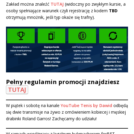
Zakład można znaleźć
TUTAJ
(widoczny po zwykłym kursie, a
osoby spełniające warunek czyli rejestrację z kodem
TBD
otrzymują mnożnik, jeśli typ okaże się trafny).
Pełny regulamin promocji znajdziesz
TUTAJ
W
piątek i sobotę na kanale
YouTube Tenis by Dawid
odbędą
się dwie transmisje na żywo z omówieniem kobiecej i męskiej
drabinki Roland Garros! Zachęcamy do udziału!
W ramach współpracy z legalnym bukmacherem forBET