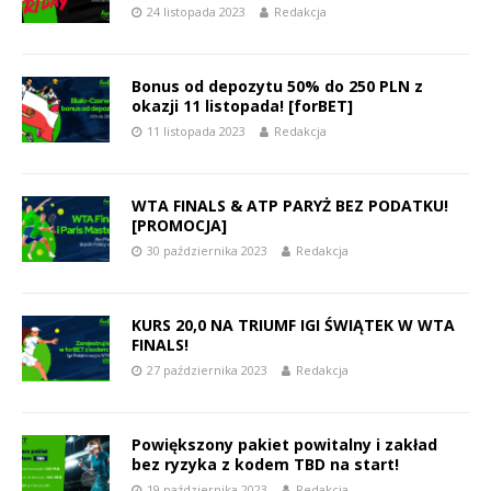
24 listopada 2023
Redakcja
Bonus od depozytu 50% do 250 PLN z
okazji 11 listopada! [forBET]
11 listopada 2023
Redakcja
WTA FINALS & ATP PARYŻ BEZ PODATKU!
[PROMOCJA]
30 października 2023
Redakcja
KURS 20,0 NA TRIUMF IGI ŚWIĄTEK W WTA
FINALS!
27 października 2023
Redakcja
Powiększony pakiet powitalny i zakład
bez ryzyka z kodem TBD na start!
19 października 2023
Redakcja