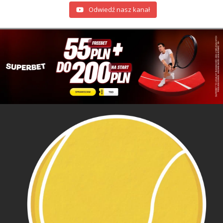
Odwiedź nasz kanał