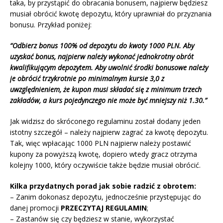
taka, by przystąpić do obracania bonusem, najpierw będziesz
musiał obrócić kwotę depozytu, który uprawniał do przyznania
bonusu. Przykład poniżej:
“Odbierz bonus 100% od depozytu do kwoty 1000 PLN. Aby
uzyskać bonus, najpierw należy wykonać jednokrotny obrót
kwalifikującym depozytem. Aby uwolnić środki bonusowe należy
je obrócić trzykrotnie po minimalnym kursie 3,0 z
uwzględnieniem, że kupon musi składać się z minimum trzech
zakładów, a kurs pojedynczego nie może być mniejszy niż 1.30.”
Jak widzisz do skróconego regulaminu został dodany jeden
istotny szczegół – należy najpierw zagrać za kwotę depozytu.
Tak, więc wpłacając 1000 PLN najpierw należy postawić
kupony za powyższą kwotę, dopiero wtedy gracz otrzyma
kolejny 1000, który oczywiście także będzie musiał obrócić.
Kilka przydatnych porad jak sobie radzić z obrotem:
– Zanim dokonasz depozytu, jednocześnie przystępując do
danej promocji
PRZECZYTAJ REGULAMIN
;
– Zastanów się czy będziesz w stanie, wykorzystać