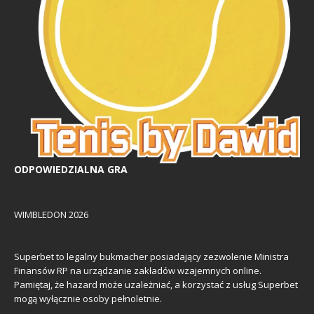
ODPOWIEDZIALNA GRA
WIMBLEDON 2026
Superbet to legalny bukmacher posiadający zezwolenie Ministra
Finansów RP na urządzanie zakładów wzajemnych online.
Pamiętaj, że hazard może uzależniać, a korzystać z usług Superbet
mogą wyłącznie osoby pełnoletnie.