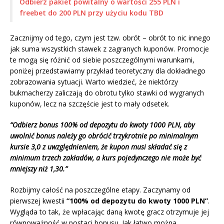
Odbierz pakiet powitalny o wartości 255 PLN i
freebet do 200 PLN przy użyciu kodu TBD
Zacznijmy od tego, czym jest tzw. obrót – obrót to nic innego
jak suma wszystkich stawek z zagranych kuponów. Promocje
te mogą się różnić od siebie poszczególnymi warunkami,
poniżej przedstawiamy przykład teoretyczny dla dokładnego
zobrazowania sytuacji. Warto wiedzieć, że niektórzy
bukmacherzy zaliczają do obrotu tylko stawki od wygranych
kuponów, lecz na szczęście jest to mały odsetek.
“Odbierz bonus 100% od depozytu do kwoty 1000 PLN, aby
uwolnić bonus należy go obrócić trzykrotnie po minimalnym
kursie 3,0 z uwzględnieniem, że kupon musi składać się z
minimum trzech zakładów, a kurs pojedynczego nie może być
mniejszy niż 1,30.”
Rozbijmy całość na poszczególne etapy. Zaczynamy od
pierwszej kwestii
“100% od depozytu do kwoty 1000 PLN”
.
Wygląda to tak, że wpłacając daną kwotę gracz otrzymuje jej
równoważność w postaci bonusu. Jak łatwo można