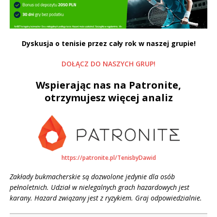
Dyskusja o tenisie przez cały rok w naszej grupie!
DOŁĄCZ DO NASZYCH GRUP!
Wspierając nas na Patronite,
otrzymujesz więcej analiz
https://patronite.pl/TenisbyDawid
Zakłady bukmacherskie są dozwolone jedynie dla osób
pełnoletnich. Udział w nielegalnych grach hazardowych jest
karany. Hazard związany jest z ryzykiem. Graj odpowiedzialnie.