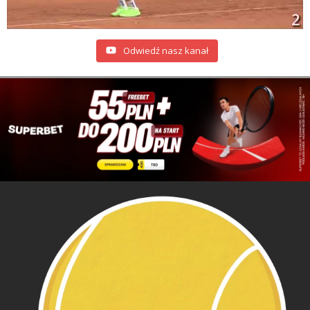
Odwiedź nasz kanał