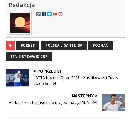
Redakcja
FORBET
POLSKA LIGA TENISA
POZNAŃ
TENIS BY DAWID CUP
POPRZEDNI
LOTTO Kozerki Open 2023 – Kaśnikowski i Żuk w
ćwierćfinale!
NASTĘPNY
Hurkacz z Tsitsipasem po raz jedenasty [ANALIZA]