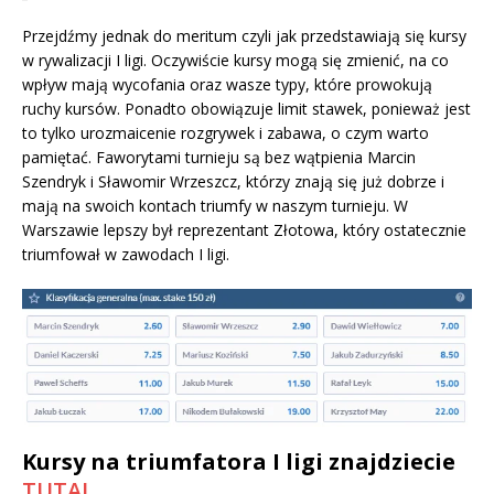
Przejdźmy jednak do meritum czyli jak przedstawiają się kursy
w rywalizacji I ligi. Oczywiście kursy mogą się zmienić, na co
wpływ mają wycofania oraz wasze typy, które prowokują
ruchy kursów. Ponadto obowiązuje limit stawek, ponieważ jest
to tylko urozmaicenie rozgrywek i zabawa, o czym warto
pamiętać. Faworytami turnieju są bez wątpienia Marcin
Szendryk i Sławomir Wrzeszcz, którzy znają się już dobrze i
mają na swoich kontach triumfy w naszym turnieju. W
Warszawie lepszy był reprezentant Złotowa, który ostatecznie
triumfował w zawodach I ligi.
Kursy na triumfatora I ligi znajdziecie
TUTAJ