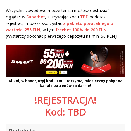
Wszystkie zawodowe mecze tenisa możesz obstawiać i
oglądać w
Superbet
, a używając kodu
TBD
podczas
rejestracji możesz skorzystać
z pakietu powitalnego o
wartości 255 PLN
, w tym
freebet 100% do 200 PLN
(wystarczy dokonać pierwszego depozytu na min. 50 PLN)!
Kliknij w baner, użyj kodu
TBD
i otrzymaj miesięczny pobyt na
kanale patronów za darmo!
!REJESTRACJA!
Kod: TBD
Redakcja