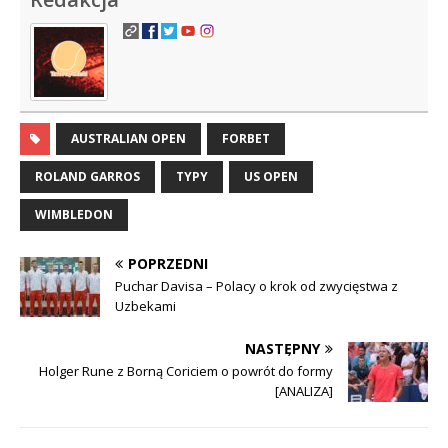
AUSTRALIAN OPEN
FORBET
ROLAND GARROS
TYPY
US OPEN
WIMBLEDON
POPRZEDNI
Puchar Davisa – Polacy o krok od zwycięstwa z
Uzbekami
NASTĘPNY
Holger Rune z Borną Coriciem o powrót do formy
[ANALIZA]