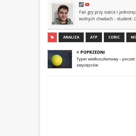
Fan gry przy siatce i jednor
wolnych chwilach - student. 
ANALIZA
ATP
CORIC
MO
POPRZEDNI
Typer wielkoszlemowy – poczet
zwycięzców