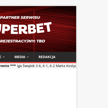
E
MEDIA
REDAKCJA
tek 3-6, 6-1, 6-2 Marta Kostyuk *** Maja Chwalińska 5-7, 1-6 Talia G