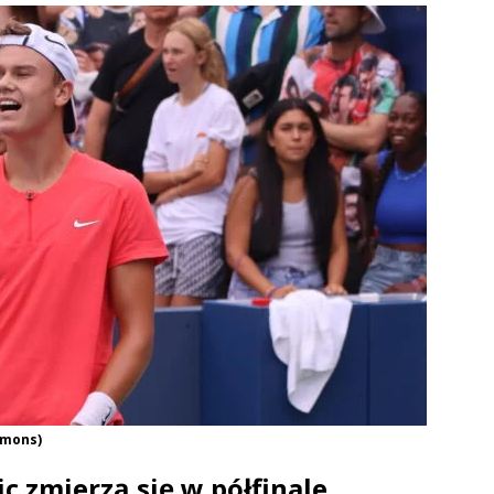
mmons)
c zmierzą się w półfinale