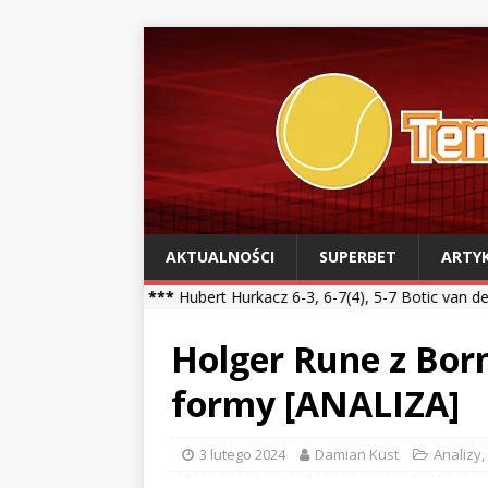
AKTUALNOŚCI
SUPERBET
ARTY
l ***
Hubert Hurkacz 6-3, 6-7(4), 5-7 Botic van de Zandschulp *** K
Holger Rune z Bor
formy [ANALIZA]
3 lutego 2024
Damian Kust
Analizy
,