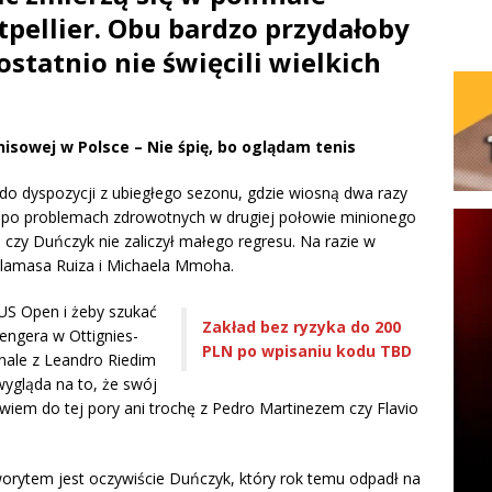
pellier. Obu bardzo przydałoby
ostatnio nie święcili wielkich
nisowej w Polsce – Nie śpię, bo oglądam tenis
do dyspozycji z ubiegłego sezonu, gdzie wiosną dwa razy
ty po problemach zdrowotnych w drugiej połowie minionego
czy Duńczyk nie zaliczył małego regresu. Na razie w
 Llamasa Ruiza i Michaela Mmoha.
US Open i żeby szukać
Zakład bez ryzyka do 200
engera w Ottignies-
PLN po wpisaniu kodu TBD
nale z Leandro Riedim
wygląda na to, że swój
owiem do tej pory ani trochę z Pedro Martinezem czy Flavio
aworytem jest oczywiście Duńczyk, który rok temu odpadł na