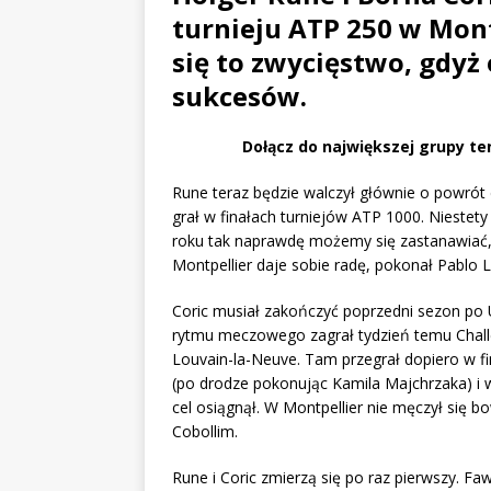
turnieju ATP 250 w Mont
się to zwycięstwo, gdyż 
sukcesów.
Dołącz do największej grupy te
Rune teraz będzie walczył głównie o powrót 
grał w finałach turniejów ATP 1000. Nieste
roku tak naprawdę możemy się zastanawiać, 
Montpellier daje sobie radę, pokonał Pablo
Coric musiał zakończyć poprzedni sezon po 
rytmu meczowego zagrał tydzień temu Chall
Louvain-la-Neuve. Tam przegrał dopiero w fi
(po drodze pokonując Kamila Majchrzaka) i 
cel osiągnął. W Montpellier nie męczył się b
Cobollim.
Rune i Coric zmierzą się po raz pierwszy. F