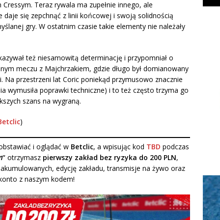
 Cressym. Teraz rywala ma zupełnie innego, ale
 daje się zepchnąć z linii końcowej i swoją solidnością
lanej gry. W ostatnim czasie takie elementy nie należały
azywał też niesamowitą determinację i przypomniał o
anym meczu z Majchrzakiem, gdzie długo był domianowany
ji. Na przestrzeni lat Coric poniekąd przymusowo znacznie
ia wymusiła poprawki techniczne) i to też często trzyma go
ększych szans na wygraną.
Betclic
)
bstawiać i oglądać w
Betclic
, a wpisując kod
TBD
podczas
m
“
otrzymasz
pierwszy zakład bez ryzyka do 200 PLN
,
akumulowanych, edycję zakładu, transmisje na żywo oraz
óż konto z naszym kodem!