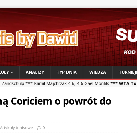
KUŁY
ANALIZY
TYP DNIA
WIEDZA
TURNIEJ
amil Majchrzak 4-6, 4-6 Gael Monfils
*** WTA Toronto ***
Iga Świą
ną Coriciem o powrót do
Artykuły tenisowe
0