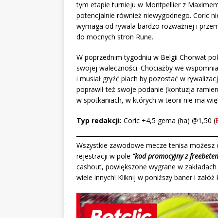
tym etapie turnieju w Montpellier z Maximem
potencjalnie również niewygodnego. Coric nie
wymaga od rywala bardzo rozważnej i przemyś
do mocnych stron Rune.
W poprzednim tygodniu w Belgii Chorwat pok
swojej waleczności. Chociażby we wspomni
i musiał gryźć piach by pozostać w rywalizac
poprawił też swoje podanie (kontuzja ramien
w spotkaniach, w których w teorii nie ma wi
Typ redakcji:
Coric +4,5 gema (ha) @1,50 (
Wszystkie zawodowe mecze tenisa możesz o
rejestracji w pole
“kod promocyjny z freebete
cashout, powiększone wygrane w zakładach 
wiele innych! Kliknij w poniższy baner i zał