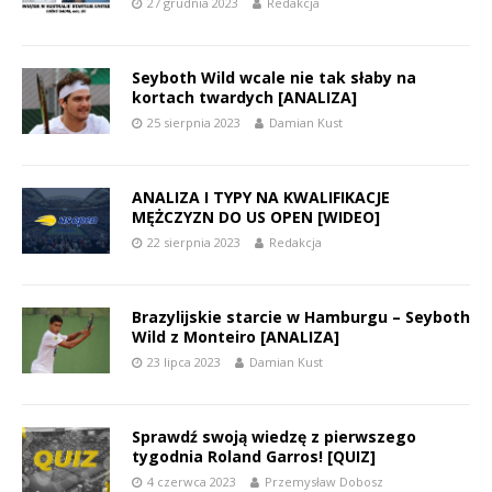
27 grudnia 2023
Redakcja
Seyboth Wild wcale nie tak słaby na
kortach twardych [ANALIZA]
25 sierpnia 2023
Damian Kust
ANALIZA I TYPY NA KWALIFIKACJE
MĘŻCZYZN DO US OPEN [WIDEO]
22 sierpnia 2023
Redakcja
Brazylijskie starcie w Hamburgu – Seyboth
Wild z Monteiro [ANALIZA]
23 lipca 2023
Damian Kust
Sprawdź swoją wiedzę z pierwszego
tygodnia Roland Garros! [QUIZ]
4 czerwca 2023
Przemysław Dobosz