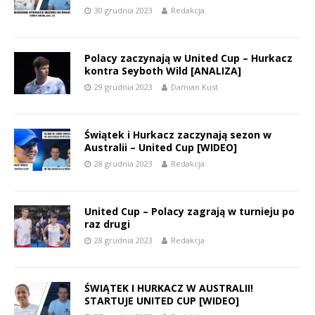
30 grudnia 2023
Redakcja
Polacy zaczynają w United Cup – Hurkacz
kontra Seyboth Wild [ANALIZA]
29 grudnia 2023
Damian Kust
Świątek i Hurkacz zaczynają sezon w
Australii – United Cup [WIDEO]
28 grudnia 2023
Redakcja
United Cup – Polacy zagrają w turnieju po
raz drugi
28 grudnia 2023
Redakcja
ŚWIĄTEK I HURKACZ W AUSTRALII!
STARTUJE UNITED CUP [WIDEO]