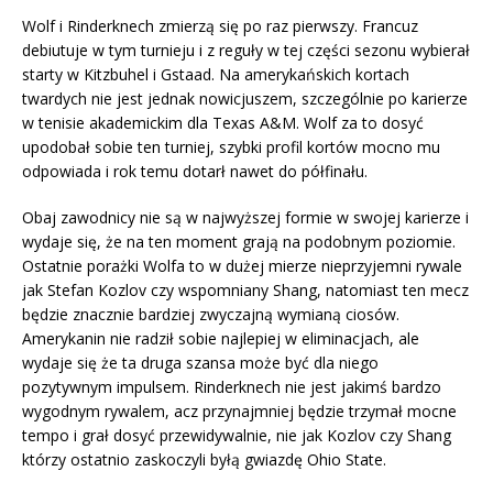
Wolf i Rinderknech zmierzą się po raz pierwszy. Francuz
debiutuje w tym turnieju i z reguły w tej części sezonu wybierał
starty w Kitzbuhel i Gstaad. Na amerykańskich kortach
twardych nie jest jednak nowicjuszem, szczególnie po karierze
w tenisie akademickim dla Texas A&M. Wolf za to dosyć
upodobał sobie ten turniej, szybki profil kortów mocno mu
odpowiada i rok temu dotarł nawet do półfinału.
Obaj zawodnicy nie są w najwyższej formie w swojej karierze i
wydaje się, że na ten moment grają na podobnym poziomie.
Ostatnie porażki Wolfa to w dużej mierze nieprzyjemni rywale
jak Stefan Kozlov czy wspomniany Shang, natomiast ten mecz
będzie znacznie bardziej zwyczajną wymianą ciosów.
Amerykanin nie radził sobie najlepiej w eliminacjach, ale
wydaje się że ta druga szansa może być dla niego
pozytywnym impulsem. Rinderknech nie jest jakimś bardzo
wygodnym rywalem, acz przynajmniej będzie trzymał mocne
tempo i grał dosyć przewidywalnie, nie jak Kozlov czy Shang
którzy ostatnio zaskoczyli byłą gwiazdę Ohio State.