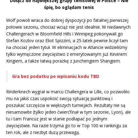
Dołącz do największej grupy tenisowej w Polsce – Nie
śpię, bo oglądam tenis
Wolf powoli wraca do dobrej dyspozycji po fatalnej pierwszej
połowie sezonu, chociaż wciąż nie jest idealnie. W niedawnych
Challengerach w Bloomfield Hills i Winnipeg pokonywali go
Stefan Kozlov oraz Eliot Spizzirri, a 25-latek pewnie liczył tam
na chociaż jeden tytuł. W eliminacjach w Atlancie widzieliśmy
tylko wymęczone zwycięstwo z emerytowanym już Kevinem
Kingiem, a także łatwą porażkę z Junchengiem Shangiem.
Gra bez podatku po wpisaniu kodu TBD
Rinderknech wygrał w marcu Challengera w Lille, co pozwoliło
mu na jakiś czas uspokoić swoją sytuację punktową i
poszukać szczęścia w większych turniejach. Rezultaty nie są
niesamowite (tylko jeden ćwierćfinał w tym sezonie, Lyon), ale
tu i tam Francuz jest w stanie podłapać po jednym
zwycięstwie. Na razie trzyma go to w Top 100 w rankingu za
ten rok, ale z niezbyt dużą przewagą.