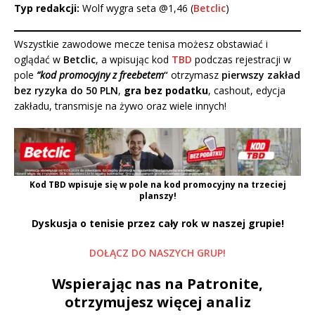
Typ redakcji:
Wolf wygra seta @1,46 (
Betclic
)
Wszystkie zawodowe mecze tenisa możesz obstawiać i
oglądać w
Betclic
, a wpisując kod
TBD
podczas rejestracji w
pole
“kod promocyjny z freebetem
“
otrzymasz
pierwszy zakład
bez ryzyka do 50 PLN
,
gra bez podatku
, cashout, edycja
zakładu, transmisje na żywo oraz wiele innych!
Kod
TBD
wpisuje się w pole na kod promocyjny na trzeciej
planszy!
Dyskusja o tenisie przez cały rok w naszej grupie!
DOŁĄCZ DO NASZYCH GRUP!
Wspierając nas na Patronite,
otrzymujesz więcej analiz