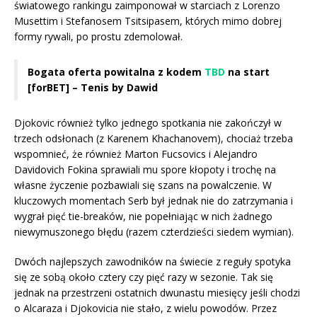
światowego rankingu zaimponował w starciach z Lorenzo
Musettim i Stefanosem Tsitsipasem, których mimo dobrej
formy rywali, po prostu zdemolował.
Bogata oferta powitalna z kodem
TBD
na start
[forBET] – Tenis by Dawid
Djokovic również tylko jednego spotkania nie zakończył w
trzech odsłonach (z Karenem Khachanovem), chociaż trzeba
wspomnieć, że również Marton Fucsovics i Alejandro
Davidovich Fokina sprawiali mu spore kłopoty i trochę na
własne życzenie pozbawiali się szans na powalczenie. W
kluczowych momentach Serb był jednak nie do zatrzymania i
wygrał pięć tie-breaków, nie popełniając w nich żadnego
niewymuszonego błędu (razem czterdzieści siedem wymian).
Dwóch najlepszych zawodników na świecie z reguły spotyka
się ze sobą około cztery czy pięć razy w sezonie. Tak się
jednak na przestrzeni ostatnich dwunastu miesięcy jeśli chodzi
o Alcaraza i Djokovicia nie stało, z wielu powodów. Przez