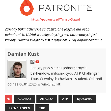
https://patronite.pl/TenisbyDawid
Zakłady bukmacherskie są dozwolone jedynie dla osób
pełnoletnich. Udział w nielegalnych grach hazardowych jest
karany. Hazard związany jest z ryzykiem. Graj odpowiedzialnie.
Damian Kust
Fan gry przy siatce i jednoręcznych
bekhendów, miłośnik cyklu ATP Challenger
Tour. W wolnych chwilach - student. Odszedł
od nas 06.01.2026 w wieku 26 lat.
ALCARAZ
ANALIZA
ATP
DJOKOVIC
FRENCH OPEN
TBD