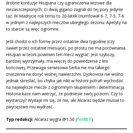
drobne kontuzje Hiszpana czy ograniczenia wizowe dla
niezaszczepionych, Ci dwaj giganci zagrali do tej pory jedynie
raz. W Madrycie rok temu to 20-latek triumfował 6-7, 7-5, 7-6
w jednym z najlepszych meczów ubiegłego sezonu. Apetyty na
to starcie są więc ogromne.
Jeśli chodzi o ich formę przez ostatnie dwa tygodnie (czy
nawet przez ostatnie miesiące), po prostu nie ma porównania.
Hiszpan w teorii powinien ten mecz wygrać. Jest szybszy,
bardziej wytrzymały, ma więcej do powiedzenia z linii
końcowej. Przewaga serwisowa Serba nie ma takiego
znaczenia na dosyć wolnej nawierzchni. Djokovicia nie wolno
jednak skreślać, bo chyba jak nikt w historii potrafi wychodzić
na największe mecze z ogromnym skupieniem i determinacją.
Historia każe nam wierzyć, że podniesie swój poziom. Czy to
wystarczy? Wydaje mi się, że nie, ale Alcaraz będzie musiał to
zwycięstwo mu wydrzeć.
Typ redakcji
: Alcaraz wygra @1,50 (
forBET
)