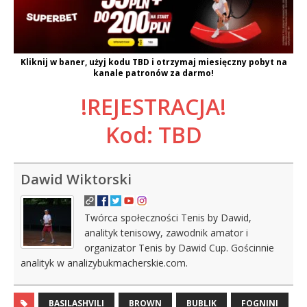
Kliknij w baner, użyj kodu
TBD
i otrzymaj miesięczny pobyt na
kanale patronów za darmo!
!REJESTRACJA!
Kod: TBD
Dawid Wiktorski
Twórca społeczności Tenis by Dawid,
analityk tenisowy, zawodnik amator i
organizator Tenis by Dawid Cup. Gościnnie
analityk w analizybukmacherskie.com.
BASILASHVILI
BROWN
BUBLIK
FOGNINI