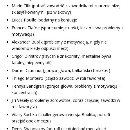
Marin Cilic (potrafi zawodzić z zawodnikami znacznie niżej
sklasyfikowanymi, już wiekowy)
Lucas Pouille (podatny na kontuzje)
Frances Tiafoe (spore umiejętności, lecz
miewa problemy z
motywacją
)
Alexander Bublik (
problemy z motywacją, nigdy nie
wiadomo kiedy odpuści mecz
)
Grigor Dimitrov (fizycznie znakomity, mentalnie bywa
fatalny, niepewny bh)
Damir Dzumhur (gorąca głowa, bałkański charakter)
Thiago Monteiro (często zawodzi w roli faworyta)
Tennys Sandgren (gorąca głowa, problemy z motywacją i
koncentracją)
Jiri Vesely (problemy zdrowotne, coraz częściej zawodzi w
roli faworyta)
Vitaliy Sachko (challengerowa wersja Bublika, potrafi
przejść obok meczu)
Denis Shapovalov (potrafi nie dojechać mentalnie)