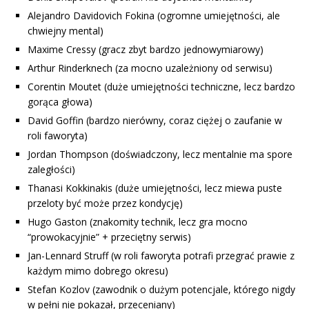
Alejandro Davidovich Fokina (ogromne umiejętności, ale
chwiejny mental)
Maxime Cressy (gracz zbyt bardzo jednowymiarowy)
Arthur Rinderknech (za mocno uzależniony od serwisu)
Corentin Moutet (duże umiejętności techniczne, lecz bardzo
gorąca głowa)
David Goffin (bardzo nierówny, coraz ciężej o zaufanie w
roli faworyta)
Jordan Thompson (doświadczony, lecz mentalnie ma spore
zaległości)
Thanasi Kokkinakis (duże umiejętności, lecz miewa puste
przeloty być może przez kondycję)
Hugo Gaston (znakomity technik, lecz gra mocno
“prowokacyjnie” + przeciętny serwis)
Jan-Lennard Struff (w roli faworyta potrafi przegrać prawie z
każdym mimo dobrego okresu)
Stefan Kozlov (zawodnik o dużym potencjale, którego nigdy
w pełni nie pokazał, przeceniany)