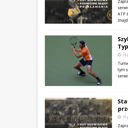
Zapra
serwi
ATP &
znajd
Szy
Typ
16 
Turni
tym s
serw
Sta
prz
15 
Zapra