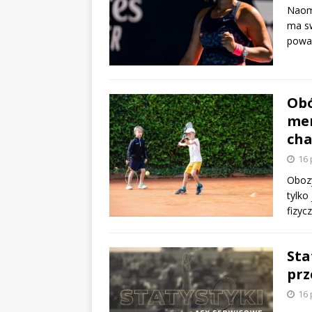
Naomi
ma sw
powal
Obó
men
cha
16 
Obozy
tylko
fizyc
Sta
prz
16 