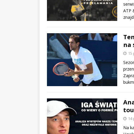
serwi
ATP &
znajd
Ten
na 
15 
Sezon
przen
Zapra
bukm
Ana
tou
14 
Na ka