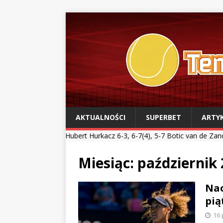
AKTUALNOŚCI
SUPERBET
ARTY
Hubert Hurkacz 6-3, 6-7(4), 5-7 Botic van de Zandschulp *** Kamil M
Miesiąc:
październik
Nao
pią
16 