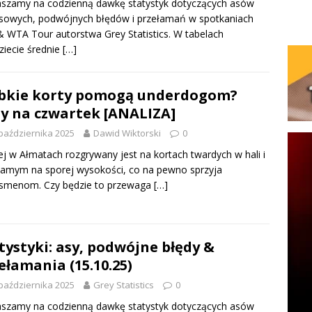
szamy na codzienną dawkę statystyk dotyczących asów
sowych, podwójnych błędów i przełamań w spotkaniach
 WTA Tour autorstwa Grey Statistics. W tabelach
ziecie średnie
[…]
bkie korty pomogą underdogom?
y na czwartek [ANALIZA]
października 2025
Dawid Wiktorski
0
ej w Ałmatach rozgrywany jest na kortach twardych w hali i
amym na sporej wysokości, co na pewno sprzyja
ismenom. Czy będzie to przewaga
[…]
tystyki: asy, podwójne błędy &
ełamania (15.10.25)
października 2025
Grey Statistics
0
szamy na codzienną dawkę statystyk dotyczących asów