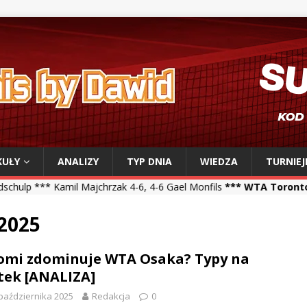
KUŁY
ANALIZY
TYP DNIA
WIEDZA
TURNIEJ
ajchrzak 4-6, 4-6 Gael Monfils
*** WTA Toronto ***
Iga Świątek 6-
 2025
mi zdominuje WTA Osaka? Typy na
tek [ANALIZA]
października 2025
Redakcja
0