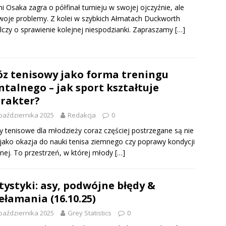
 Osaka zagra o półfinał turnieju w swojej ojczyźnie, ale
oje problemy. Z kolei w szybkich Ałmatach Duckworth
czy o sprawienie kolejnej niespodzianki. Zapraszamy
[…]
z tenisowy jako forma treningu
talnego – jak sport kształtuje
rakter?
października 2025
Redakcja
0
 tenisowe dla młodzieży coraz częściej postrzegane są nie
 jako okazja do nauki tenisa ziemnego czy poprawy kondycji
znej. To przestrzeń, w której młody
[…]
tystyki: asy, podwójne błędy &
ełamania (16.10.25)
października 2025
Grey Statistics
0