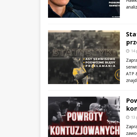
HawkE
anali
Sta
prz
14 
Zapra
serwi
ATP &
znajd
Pow
kon
13 
Zapra
zawod