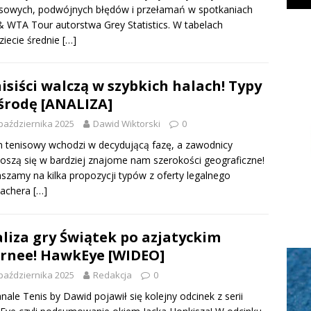
sowych, podwójnych błędów i przełamań w spotkaniach
 WTA Tour autorstwa Grey Statistics. W tabelach
ziecie średnie
[…]
isiści walczą w szybkich halach! Typy
środę [ANALIZA]
października 2025
Dawid Wiktorski
0
 tenisowy wchodzi w decydującą fazę, a zawodnicy
oszą się w bardziej znajome nam szerokości geograficzne!
szamy na kilka propozycji typów z oferty legalnego
achera
[…]
liza gry Świątek po azjatyckim
rnee! HawkEye [WIDEO]
października 2025
Redakcja
0
nale Tenis by Dawid pojawił się kolejny odcinek z serii