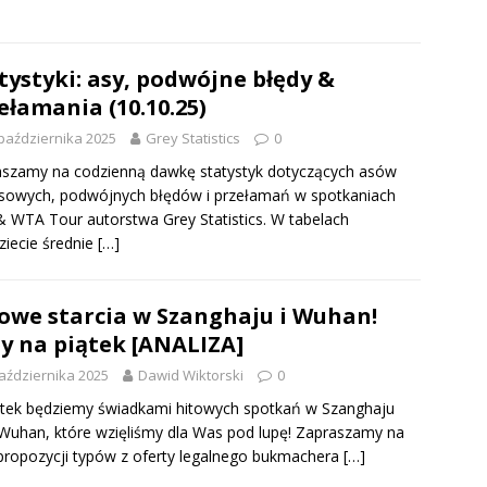
tystyki: asy, podwójne błędy &
ełamania (10.10.25)
października 2025
Grey Statistics
0
szamy na codzienną dawkę statystyk dotyczących asów
sowych, podwójnych błędów i przełamań w spotkaniach
 WTA Tour autorstwa Grey Statistics. W tabelach
ziecie średnie
[…]
owe starcia w Szanghaju i Wuhan!
y na piątek [ANALIZA]
aździernika 2025
Dawid Wiktorski
0
tek będziemy świadkami hitowych spotkań w Szanghaju
Wuhan, które wzięliśmy dla Was pod lupę! Zapraszamy na
 propozycji typów z oferty legalnego bukmachera
[…]