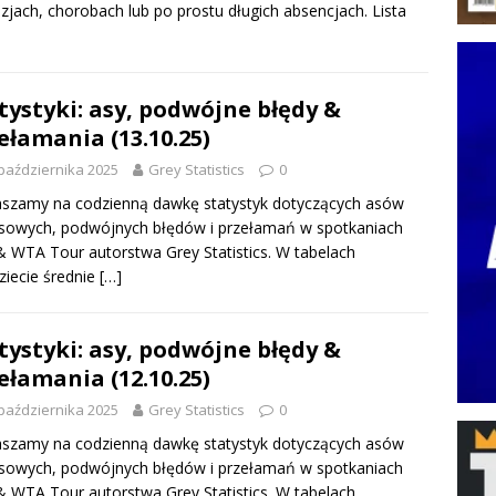
zjach, chorobach lub po prostu długich absencjach. Lista
tystyki: asy, podwójne błędy &
ełamania (13.10.25)
października 2025
Grey Statistics
0
szamy na codzienną dawkę statystyk dotyczących asów
sowych, podwójnych błędów i przełamań w spotkaniach
 WTA Tour autorstwa Grey Statistics. W tabelach
ziecie średnie
[…]
tystyki: asy, podwójne błędy &
ełamania (12.10.25)
października 2025
Grey Statistics
0
szamy na codzienną dawkę statystyk dotyczących asów
sowych, podwójnych błędów i przełamań w spotkaniach
 WTA Tour autorstwa Grey Statistics. W tabelach