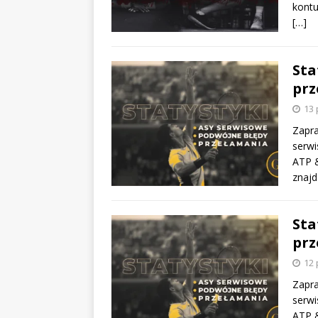
kontu
[…]
Sta
prz
13 
Zapra
serwi
ATP &
znajd
Sta
prz
12 
Zapra
serwi
ATP &