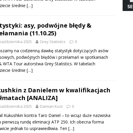
ziecie średnie
[…]
tystyki: asy, podwójne błędy &
ełamania (11.10.25)
października 2025
Grey Statistics
0
szamy na codzienną dawkę statystyk dotyczących asów
sowych, podwójnych błędów i przełamań w spotkaniach
 WTA Tour autorstwa Grey Statistics. W tabelach
ziecie średnie
[…]
ushkin z Danielem w kwalifikacjach
łmatach [ANALIZA]
października 2025
Damian Kust
0
il Kukushkin kontra Taro Daniel – to wciąż duże nazwiska
a pierwszą rundę eliminacji ATP 250. Ich obecna forma
wicie jednak to usprawiedliwia. Ten
[…]