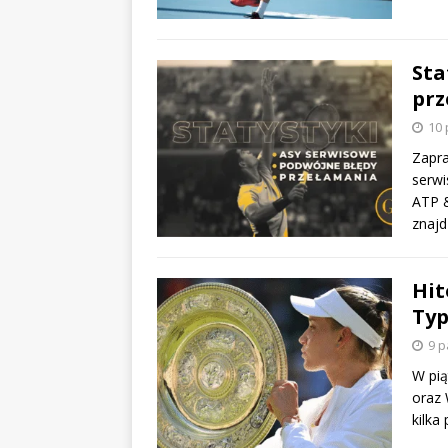
Sta
prz
10 
Zapra
serwi
ATP &
znajd
Hit
Typ
9 p
W pią
oraz 
kilka