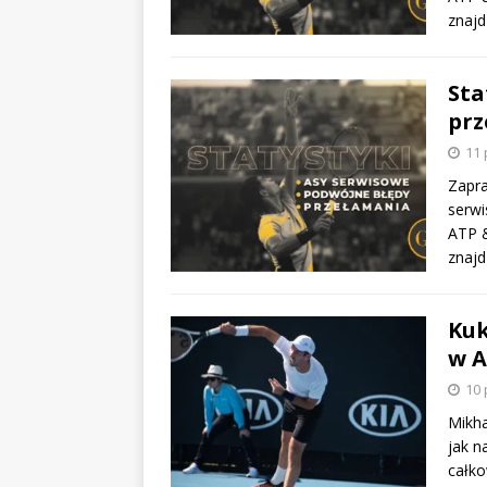
znajd
Sta
prz
11 
Zapra
serwi
ATP &
znajd
Kuk
w A
10 
Mikha
jak n
całko