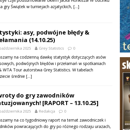
ye czyli podsumowanie okiem Jacka Honkisza! W odcinku
za gry Świątek w turniejach azjatyckich,
[…]
tystyki: asy, podwójne błędy &
ełamania (14.10.25)
października 2025
Grey Statistics
0
szamy na codzienną dawkę statystyk dotyczących asów
sowych, podwójnych błędów i przełamań w spotkaniach
 WTA Tour autorstwa Grey Statistics. W tabelach
ziecie średnie
[…]
roty do gry zawodników
tuzjowanych! [RAPORT – 13.10.25]
października 2025
Redakcja
0
szamy na co tygodniowy raport na temat zawodniczek i
ników powracających do gry po różnego rodzaju urazach,