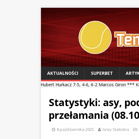
AKTUALNOŚCI
SUPERBET
ARTY
Hubert Hurkacz 7-5, 4-6, 6-2 Marcos Giron *** Kamil Majchrzak 4-6,
Statystyki: asy, p
przełamania (08.10
8 października 2025
Grey Statistics