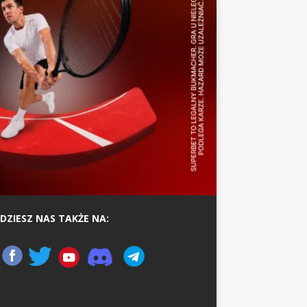
DZIESZ NAS TAKŻE NA: