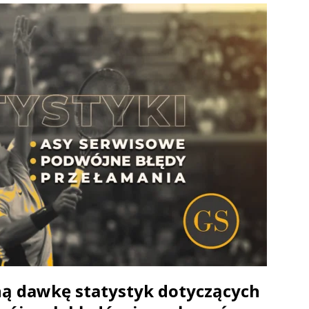
ą dawkę statystyk dotyczących