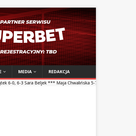
E
MEDIA
REDAKCJA
eljek *** Maja Chwalińska 5-7, 1-6 Talia Gibson *** Magdalena Fręch 6