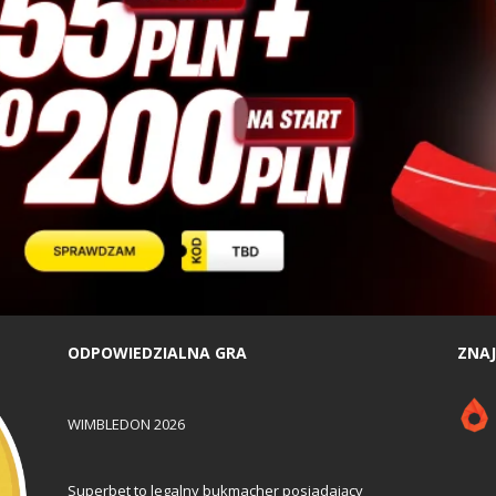
ODPOWIEDZIALNA GRA
ZNAJ
WIMBLEDON 2026
Superbet to legalny bukmacher posiadający