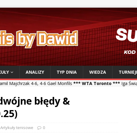
KUŁY
ANALIZY
TYP DNIA
WIEDZA
TURNIEJ
 4-6 Gael Monfils
*** WTA Toronto ***
Iga Świątek 6-0, 6-3 Sara B
odwójne błędy &
.25)
Artykuły tenisowe
0