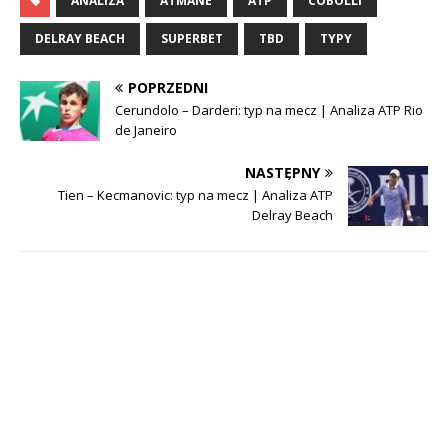
ANALIZA
ATMANE
ATP
COBOLLI
DELRAY BEACH
SUPERBET
TBD
TYPY
POPRZEDNI
Cerundolo – Darderi: typ na mecz | Analiza ATP Rio
de Janeiro
NASTĘPNY
Tien – Kecmanovic: typ na mecz | Analiza ATP
Delray Beach