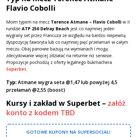
Flavio Cobolli
Moim typem na mecz
Terence Atmane – Flavio Cobolli
w II
rundzie
ATP 250 Delray Beach
jest co najmniej jeden
wygrany set przez Francuza ze względu na bardzo niepewną
dyspozycję faworyta lub co najmniej pięć przełamań w całym
meczu. Obaj panowie bazują na wymianach i mogą
zdecydowanie więcej zdziałać na returnie niż serwisie.
Propozycje pochodzą z oferty legalnego bukmachera
Superbet
.
Typ:
Atmane wygra seta @1,47 lub powyżej 4,5
przełamań @2,55 (boost)
Kursy i zakład w Superbet –
załóż
konto z kodem TBD
GOTOWE KUPONY NA SUPERSOCIAL!