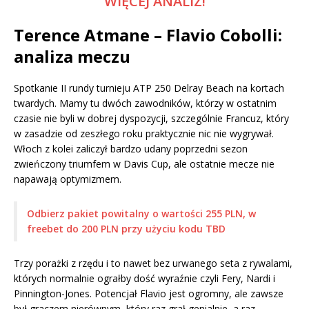
WIĘCEJ ANALIZ!
Terence Atmane – Flavio Cobolli:
analiza meczu
Spotkanie II rundy turnieju ATP 250 Delray Beach na kortach
twardych. Mamy tu dwóch zawodników, którzy w ostatnim
czasie nie byli w dobrej dyspozycji, szczególnie Francuz, który
w zasadzie od zeszłego roku praktycznie nic nie wygrywał.
Włoch z kolei zaliczył bardzo udany poprzedni sezon
zwieńczony triumfem w Davis Cup, ale ostatnie mecze nie
napawają optymizmem.
Odbierz pakiet powitalny o wartości 255 PLN, w
freebet do 200 PLN przy użyciu kodu TBD
Trzy porażki z rzędu i to nawet bez urwanego seta z rywalami,
których normalnie ograłby dość wyraźnie czyli Fery, Nardi i
Pinnington-Jones. Potencjał Flavio jest ogromny, ale zawsze
był graczem nierównym, który raz grał genialnie, a raz