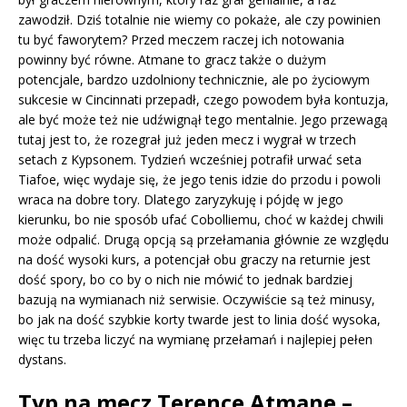
zawodził. Dziś totalnie nie wiemy co pokaże, ale czy powinien
tu być faworytem? Przed meczem raczej ich notowania
powinny być równe. Atmane to gracz także o dużym
potencjale, bardzo uzdolniony technicznie, ale po życiowym
sukcesie w Cincinnati przepadł, czego powodem była kontuzja,
ale być może też nie udźwignął tego mentalnie. Jego przewagą
tutaj jest to, że rozegrał już jeden mecz i wygrał w trzech
setach z Kypsonem. Tydzień wcześniej potrafił urwać seta
Tiafoe, więc wydaje się, że jego tenis idzie do przodu i powoli
wraca na dobre tory. Dlatego zaryzykuję i pójdę w jego
kierunku, bo nie sposób ufać Cobolliemu, choć w każdej chwili
może odpalić. Drugą opcją są przełamania głównie ze względu
na dość wysoki kurs, a potencjał obu graczy na returnie jest
dość spory, bo co by o nich nie mówić to jednak bardziej
bazują na wymianach niż serwisie. Oczywiście są też minusy,
bo jak na dość szybkie korty twarde jest to linia dość wysoka,
więc tu trzeba liczyć na wymianę przełamań i najlepiej pełen
dystans.
Typ na mecz Terence Atmane –