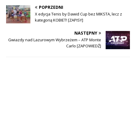
POPRZEDNI
X edycja Tenis by Dawid Cup bez MIKSTA, lecz z
kategorią KOBIET! [ZAPISY]
NASTĘPNY
Gwiazdy nad Lazurowym Wybrzeżem – ATP Monte
Carlo [ZAPOWIEDŹ]