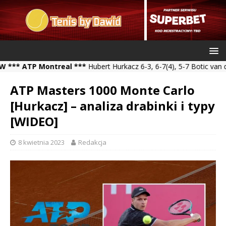
ATP Montreal ***
Hubert Hurkacz 6-3, 6-7(4), 5-7 Botic van de Zan
ATP Masters 1000 Monte Carlo
[Hurkacz] – analiza drabinki i typy
[WIDEO]
8 kwietnia 2023
Redakcja