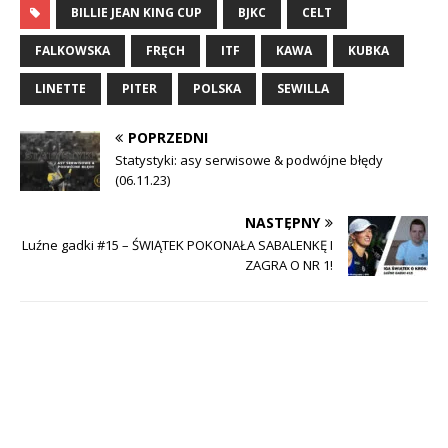
BILLIE JEAN KING CUP
BJKC
CELT
FALKOWSKA
FRĘCH
ITF
KAWA
KUBKA
LINETTE
PITER
POLSKA
SEWILLA
POPRZEDNI
Statystyki: asy serwisowe & podwójne błędy
(06.11.23)
NASTĘPNY
Luźne gadki #15 – ŚWIĄTEK POKONAŁA SABALENKĘ I
ZAGRA O NR 1!