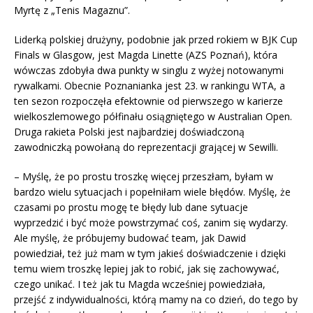
Myrtę z „Tenis Magaznu”.
Liderką polskiej drużyny, podobnie jak przed rokiem w BJK Cup
Finals w Glasgow, jest Magda Linette (AZS Poznań), która
wówczas zdobyła dwa punkty w singlu z wyżej notowanymi
rywalkami. Obecnie Poznanianka jest 23. w rankingu WTA, a
ten sezon rozpoczęła efektownie od pierwszego w karierze
wielkoszlemowego półfinału osiągniętego w Australian Open.
Druga rakieta Polski jest najbardziej doświadczoną
zawodniczką powołaną do reprezentacji grającej w Sewilli.
– Myślę, że po prostu troszkę więcej przeszłam, byłam w
bardzo wielu sytuacjach i popełniłam wiele błędów. Myślę, że
czasami po prostu mogę te błędy lub dane sytuacje
wyprzedzić i być może powstrzymać coś, zanim się wydarzy.
Ale myślę, że próbujemy budować team, jak Dawid
powiedział, też już mam w tym jakieś doświadczenie i dzięki
temu wiem troszkę lepiej jak to robić, jak się zachowywać,
czego unikać. I też jak tu Magda wcześniej powiedziała,
przejść z indywidualności, którą mamy na co dzień, do tego by