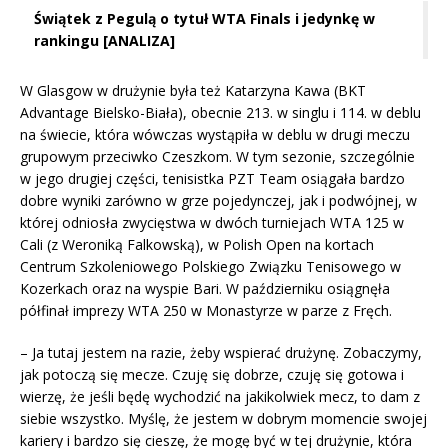
Świątek z Pegulą o tytuł WTA Finals i jedynkę w
rankingu [ANALIZA]
W Glasgow w drużynie była też Katarzyna Kawa (BKT
Advantage Bielsko-Biała), obecnie 213. w singlu i 114. w deblu
na świecie, która wówczas wystąpiła w deblu w drugi meczu
grupowym przeciwko Czeszkom. W tym sezonie, szczególnie
w jego drugiej części, tenisistka PZT Team osiągała bardzo
dobre wyniki zarówno w grze pojedynczej, jak i podwójnej, w
której odniosła zwycięstwa w dwóch turniejach WTA 125 w
Cali (z Weroniką Falkowską), w Polish Open na kortach
Centrum Szkoleniowego Polskiego Związku Tenisowego w
Kozerkach oraz na wyspie Bari. W październiku osiągnęła
półfinał imprezy WTA 250 w Monastyrze w parze z Fręch.
– Ja tutaj jestem na razie, żeby wspierać drużynę. Zobaczymy,
jak potoczą się mecze. Czuję się dobrze, czuję się gotowa i
wierzę, że jeśli będę wychodzić na jakikolwiek mecz, to dam z
siebie wszystko. Myślę, że jestem w dobrym momencie swojej
kariery i bardzo się cieszę, że mogę być w tej drużynie, która