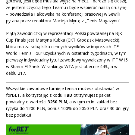
gotowa, jeśli będę musiała wyjść na mecz. I bardzo się cieszę,
że jestem częścią tego Teamu i będę wspierać naszą drużynę
– powiedziała Falkowska na konferencji prasowej w Sewilli
pytana przez redaktora Macieja Myrtę z „Tenis Magazynu”.
Piątą zawodniczką w reprezentacji Polski powołanej na BJK
Cup Finals jest Martyna Kubka (CKT Grodzisk Mazowiecki),
która ma za sobą kilka cennych wyników w imprezach ITF
World Tennis Tour uzyskanych w ostatnich tygodniach, w tym
pierwszy indywidualny tytuł zawodowy wywalczony w ITF W15
w Sharm El-Sheik. W rankingu WTA jest obecnie 443., a w
deblu 217.
Wszystkie zawodowe turnieje tenisa możesz obstawiać w
forBET, a korzystając z kodu
TBD
otrzymujesz pakiet
powitalny o wartości
3250 PLN
, a w tym m.in. zakład bez
ryzyka do 1200 PLN, bonus 100% do 2050 PLN oraz 30 dni gry
bez podatku
!