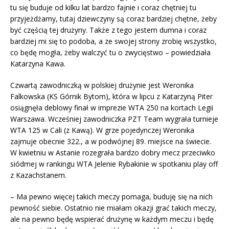
tu się buduje od kilku lat bardzo fajnie i coraz chętniej tu
przyjeżdżamy, tutaj dziewczyny są coraz bardziej chętne, żeby
być częścią tej drużyny. Także z tego jestem dumna i coraz
bardziej mi się to podoba, a ze swojej strony zrobię wszystko,
co będę mogła, żeby walczyć tu o zwycięstwo – powiedziała
Katarzyna Kawa.
Czwartą zawodniczką w polskiej drużynie jest Weronika
Falkowska (KS Górnik Bytom), która w lipcu z Katarzyną Piter
osiągnęła deblowy finał w imprezie WTA 250 na kortach Legii
Warszawa. Wcześniej zawodniczka PZT Team wygrała turnieje
WTA 125 w Cali (z Kawą). W grze pojedynczej Weronika
zajmuje obecnie 322., a w podwójnej 89. miejsce na świecie.
W kwietniu w Astanie rozegrała bardzo dobry mecz przeciwko
siódmej w rankingu WTA Jelenie Rybakinie w spotkaniu play off
z Kazachstanem.
– Ma pewno więcej takich meczy pomaga, buduję się na nich
pewność siebie. Ostatnio nie miałam okazji grać takich meczy,
ale na pewno będę wspierać drużynę w każdym meczu i będę