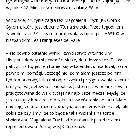
być drużyną – tłumaczyła na konferencji Linette, zajmująca też
wysokie 42. Miejsce w deblowym rankingi WTA.
W polskiej drużynie zagra też Magdalena Fręch (KS Górnik
Bytom), która jest obecnie 79. na świecie. Przed tygodniem
zawodniczka PZT Team triumfowała w turnieju ITF W100 w
hiszpańskim Les Franqueses del Valle.
– Na pewno ostatnie wyniki i zwycięstwo w turnieju w
Hiszpanii dodały mi pewności siebie, do uderzeń też. Także
patrząc na to, jak ten turniej się w kalendarzu usadowił, to na
pewno mi pomógł. Szczególnie, że miałam jeszcze po nim
tydzień przerwy, kilka dni odpoczynku i przygotowania razem z
drużyną, więc złożyło się idealnie. Jestem już w pełni zdrowa i
przygotowana do walki tutaj i na najbliższe mecze. Myślę, że
jest to fajny bodziec do działania i zwieńczenie sezonu. Mam
nadzieję, że tutaj razem z drużyną osiągniemy kolejny cel, jaki
sobie założyliśmy i że to będzie taka wisienka na torcie –
stwierdziła Magdalena Fręch, która również przed rokiem
reprezentowała Polskę w BJK Cup Finals.