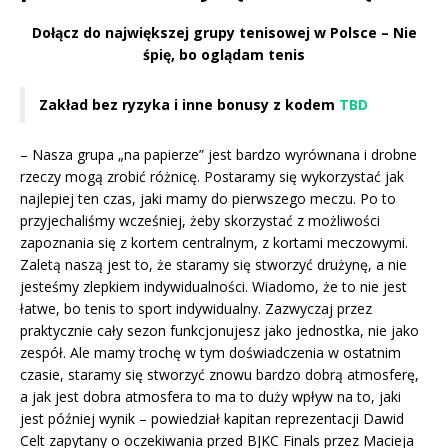
Dołącz do największej grupy tenisowej w Polsce – Nie
śpię, bo oglądam tenis
Zakład bez ryzyka i inne bonusy z kodem
TBD
– Nasza grupa „na papierze” jest bardzo wyrównana i drobne
rzeczy mogą zrobić różnicę. Postaramy się wykorzystać jak
najlepiej ten czas, jaki mamy do pierwszego meczu. Po to
przyjechaliśmy wcześniej, żeby skorzystać z możliwości
zapoznania się z kortem centralnym, z kortami meczowymi.
Zaletą naszą jest to, że staramy się stworzyć drużynę, a nie
jesteśmy zlepkiem indywidualności. Wiadomo, że to nie jest
łatwe, bo tenis to sport indywidualny. Zazwyczaj przez
praktycznie cały sezon funkcjonujesz jako jednostka, nie jako
zespół. Ale mamy trochę w tym doświadczenia w ostatnim
czasie, staramy się stworzyć znowu bardzo dobrą atmosferę,
a jak jest dobra atmosfera to ma to duży wpływ na to, jaki
jest później wynik – powiedział kapitan reprezentacji Dawid
Celt zapytany o oczekiwania przed BJKC Finals przez Macieja