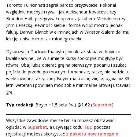
Toronto i Cincinnati zagrał bardzo przyzwoicie. Pokonał
względnie mocnych rywali jak Aleksandar Kovacevic czy
Brandon Holt, przegrywał dopiero z Jakubem Mensikiem czy
Jirim Lehecką. Pewność siebie i forma wciąż mocno jednak
falują, Darwin Blanch w eliminacjach w Winston-Salem dał mu
lekcję tenisa mimo tak młodego wieku.
Dyspozycja Duckwortha była jednak tak słaba w drabince
kwalifikacyjnej, że w sumie te kursy spokojnie mogłyby być
równe. Obaj lubią opierać grę na pierwszym podaniu i szukać
pójścia do przodu po mocnym forhendzie, raczej nie będzie tu
wiele inwencji taktycznej. Boyer ma trochę więcej ognia niż 33-
letni weteran i powinien móc sobie minimalnie łatwiej ustawiać
grę.
Typ redakcji
: Boyer +1,5 seta (ha) @1,62 (
Superbet
)
Wszystkie zawodowe mecze tenisa możesz obstawiać i
oglądać w
Superbet
, a używając kodu
TBD
podczas
rejestracji możesz skorzystać
z pakietu powitalnego o