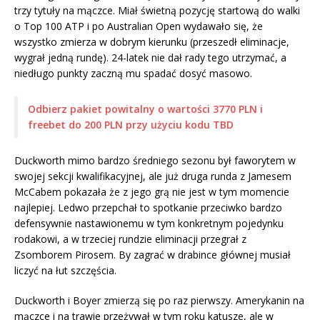
trzy tytuły na mączce. Miał świetną pozycję startową do walki
o Top 100 ATP i po Australian Open wydawało się, że
wszystko zmierza w dobrym kierunku (przeszedł eliminacje,
wygrał jedną rundę). 24-latek nie dał rady tego utrzymać, a
niedługo punkty zaczną mu spadać dosyć masowo.
Odbierz pakiet powitalny o wartości 3770 PLN i
freebet do 200 PLN przy użyciu kodu TBD
Duckworth mimo bardzo średniego sezonu był faworytem w
swojej sekcji kwalifikacyjnej, ale już druga runda z Jamesem
McCabem pokazała że z jego grą nie jest w tym momencie
najlepiej. Ledwo przepchał to spotkanie przeciwko bardzo
defensywnie nastawionemu w tym konkretnym pojedynku
rodakowi, a w trzeciej rundzie eliminacji przegrał z
Zsomborem Pirosem. By zagrać w drabince głównej musiał
liczyć na łut szczęścia.
Duckworth i Boyer zmierzą się po raz pierwszy. Amerykanin na
mączce i na trawie przeżywał w tym roku katusze, ale w