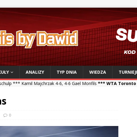
KUŁY
ANALIZY
TYP DNIA
WIEDZA
TURNIEJ
 Majchrzak 4-6, 4-6 Gael Monfils
*** WTA Toronto ***
Iga Świątek 6
as
0