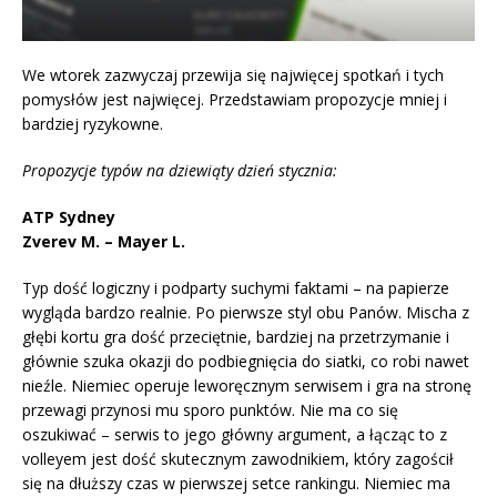
We wtorek zazwyczaj przewija się najwięcej spotkań i tych
pomysłów jest najwięcej. Przedstawiam propozycje mniej i
bardziej ryzykowne.
Propozycje typów na dziewiąty dzień stycznia:
ATP Sydney
Zverev M. – Mayer L.
Typ dość logiczny i podparty suchymi faktami – na papierze
wygląda bardzo realnie. Po pierwsze styl obu Panów. Mischa z
głębi kortu gra dość przeciętnie, bardziej na przetrzymanie i
głównie szuka okazji do podbiegnięcia do siatki, co robi nawet
nieźle. Niemiec operuje leworęcznym serwisem i gra na stronę
przewagi przynosi mu sporo punktów. Nie ma co się
oszukiwać – serwis to jego główny argument, a łącząc to z
volleyem jest dość skutecznym zawodnikiem, który zagościł
się na dłuższy czas w pierwszej setce rankingu. Niemiec ma