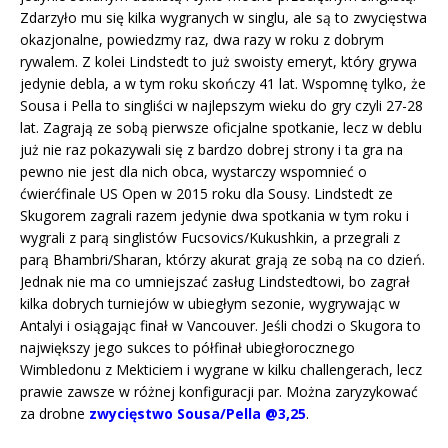
Zdarzyło mu się kilka wygranych w singlu, ale są to zwycięstwa
okazjonalne, powiedzmy raz, dwa razy w roku z dobrym
rywalem. Z kolei Lindstedt to już swoisty emeryt, który grywa
jedynie debla, a w tym roku skończy 41 lat. Wspomnę tylko, że
Sousa i Pella to singliści w najlepszym wieku do gry czyli 27-28
lat. Zagrają ze sobą pierwsze oficjalne spotkanie, lecz w deblu
już nie raz pokazywali się z bardzo dobrej strony i ta gra na
pewno nie jest dla nich obca, wystarczy wspomnieć o
ćwierćfinale US Open w 2015 roku dla Sousy. Lindstedt ze
Skugorem zagrali razem jedynie dwa spotkania w tym roku i
wygrali z parą singlistów Fucsovics/Kukushkin, a przegrali z
parą Bhambri/Sharan, którzy akurat grają ze sobą na co dzień.
Jednak nie ma co umniejszać zasług Lindstedtowi, bo zagrał
kilka dobrych turniejów w ubiegłym sezonie, wygrywając w
Antalyi i osiągając finał w Vancouver. Jeśli chodzi o Skugora to
największy jego sukces to półfinał ubiegłorocznego
Wimbledonu z Mekticiem i wygrane w kilku challengerach, lecz
prawie zawsze w różnej konfiguracji par. Można zaryzykować
za drobne
zwycięstwo Sousa/Pella @3,25
.