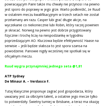
powracającym Paire także mu chwały nie przynosi i na pewno
jest sporo do poprawy w jego grze. Warto podkreślić, że Ruud
w ostatnim meczu kwalifikacyjnym w trzech setach nie został
przełamany ani razu. Casper lubi grać długie akcje, na
wyczekanie co niekoniecznie lubi Robin, który raczej powinien
je skracać. Norweg na pewno jest dobrze przygotowany
fizycznie i trochę liczę na niespodziankę w tygodniu
poprzedzającym AO. Kluczowa będzie efektywność Haase na
serwisie – jeśli będzie słabsza to jest spora szansa na
powodzenie. Panowie nigdy wcześniej nie spotkali się w
oficjalnym meczu.
Ruud wygra przynajmniej jednego seta @1,81
ATP Sydney
De Minaur A. – Verdasco F.
Tutaj klasycznie proponuje zagrać pod gospodarza, który
uważany jest za olbrzymi talent, a ostatnie jego mecze tylko
to potwierdziły. Świetny turniej w Brisbane, a teraz ma okazję