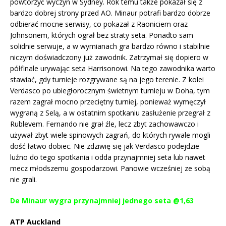
powtórzyć wyczyn w Sydney. Rok temu także pokazał się z
bardzo dobrej strony przed AO. Minaur potrafi bardzo dobrze
odbierać mocne serwisy, co pokazał z Raoniciem oraz
Johnsonem, których ograł bez straty seta. Ponadto sam
solidnie serwuje, a w wymianach gra bardzo równo i stabilnie
niczym doświadczony już zawodnik. Zatrzymał się dopiero w
półfinale urywając seta Harrisonowi. Na tego zawodnika warto
stawiać, gdy turnieje rozgrywane są na jego terenie. Z kolei
Verdasco po ubiegłorocznym świetnym turnieju w Doha, tym
razem zagrał mocno przeciętny turniej, ponieważ wymęczył
wygraną z Selą, a w ostatnim spotkaniu zasłużenie przegrał z
Rublevem. Fernando nie grał źle, lecz zbyt zachowawczo i
używał zbyt wiele spinowych zagrań, do których rywale mogli
dość łatwo dobiec. Nie zdziwię się jak Verdasco podejdzie
luźno do tego spotkania i odda przynajmniej seta lub nawet
mecz młodszemu gospodarzowi. Panowie wcześniej ze sobą
nie grali.
De Minaur wygra przynajmniej jednego seta @1,63
ATP Auckland