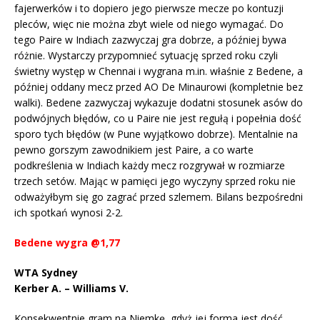
fajerwerków i to dopiero jego pierwsze mecze po kontuzji
pleców, więc nie można zbyt wiele od niego wymagać. Do
tego Paire w Indiach zazwyczaj gra dobrze, a później bywa
różnie. Wystarczy przypomnieć sytuację sprzed roku czyli
świetny występ w Chennai i wygrana m.in. właśnie z Bedene, a
później oddany mecz przed AO De Minaurowi (kompletnie bez
walki). Bedene zazwyczaj wykazuje dodatni stosunek asów do
podwójnych błędów, co u Paire nie jest regułą i popełnia dość
sporo tych błędów (w Pune wyjątkowo dobrze). Mentalnie na
pewno gorszym zawodnikiem jest Paire, a co warte
podkreślenia w Indiach każdy mecz rozgrywał w rozmiarze
trzech setów. Mając w pamięci jego wyczyny sprzed roku nie
odważyłbym się go zagrać przed szlemem. Bilans bezpośredni
ich spotkań wynosi 2-2.
Bedene wygra @1,77
WTA Sydney
Kerber A. – Williams V.
Konsekwentnie gram na Niemkę, gdyż jej forma jest dość