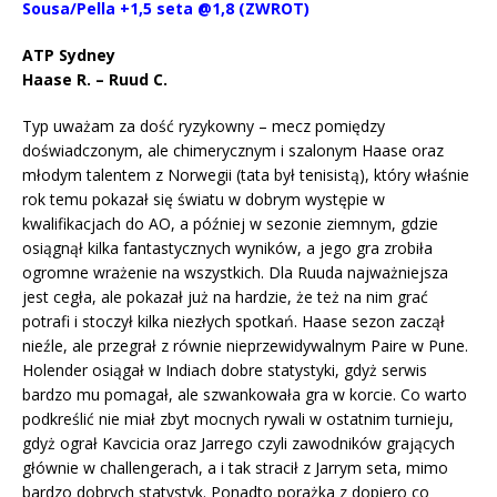
Sousa/Pella +1,5 seta @1,8 (ZWROT)
ATP Sydney
Haase R. – Ruud C.
Typ uważam za dość ryzykowny – mecz pomiędzy
doświadczonym, ale chimerycznym i szalonym Haase oraz
młodym talentem z Norwegii (tata był tenisistą), który właśnie
rok temu pokazał się światu w dobrym występie w
kwalifikacjach do AO, a później w sezonie ziemnym, gdzie
osiągnął kilka fantastycznych wyników, a jego gra zrobiła
ogromne wrażenie na wszystkich. Dla Ruuda najważniejsza
jest cegła, ale pokazał już na hardzie, że też na nim grać
potrafi i stoczył kilka niezłych spotkań. Haase sezon zaczął
nieźle, ale przegrał z równie nieprzewidywalnym Paire w Pune.
Holender osiągał w Indiach dobre statystyki, gdyż serwis
bardzo mu pomagał, ale szwankowała gra w korcie. Co warto
podkreślić nie miał zbyt mocnych rywali w ostatnim turnieju,
gdyż ograł Kavcicia oraz Jarrego czyli zawodników grających
głównie w challengerach, a i tak stracił z Jarrym seta, mimo
bardzo dobrych statystyk. Ponadto porażka z dopiero co