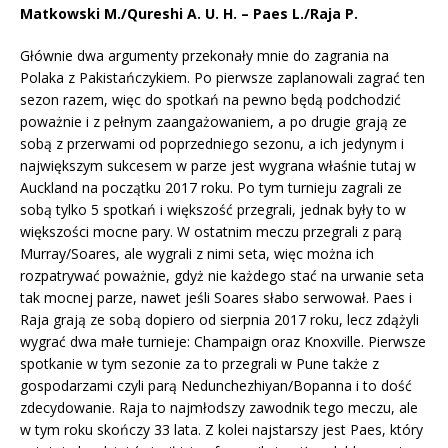
Matkowski M./Qureshi A. U. H. – Paes L./Raja P.
Głównie dwa argumenty przekonały mnie do zagrania na
Polaka z Pakistańczykiem. Po pierwsze zaplanowali zagrać ten
sezon razem, więc do spotkań na pewno będą podchodzić
poważnie i z pełnym zaangażowaniem, a po drugie grają ze
sobą z przerwami od poprzedniego sezonu, a ich jedynym i
największym sukcesem w parze jest wygrana właśnie tutaj w
Auckland na początku 2017 roku. Po tym turnieju zagrali ze
sobą tylko 5 spotkań i większość przegrali, jednak były to w
większości mocne pary. W ostatnim meczu przegrali z parą
Murray/Soares, ale wygrali z nimi seta, więc można ich
rozpatrywać poważnie, gdyż nie każdego stać na urwanie seta
tak mocnej parze, nawet jeśli Soares słabo serwował. Paes i
Raja grają ze sobą dopiero od sierpnia 2017 roku, lecz zdążyli
wygrać dwa małe turnieje: Champaign oraz Knoxville. Pierwsze
spotkanie w tym sezonie za to przegrali w Pune także z
gospodarzami czyli parą Nedunchezhiyan/Bopanna i to dość
zdecydowanie. Raja to najmłodszy zawodnik tego meczu, ale
w tym roku skończy 33 lata. Z kolei najstarszy jest Paes, który