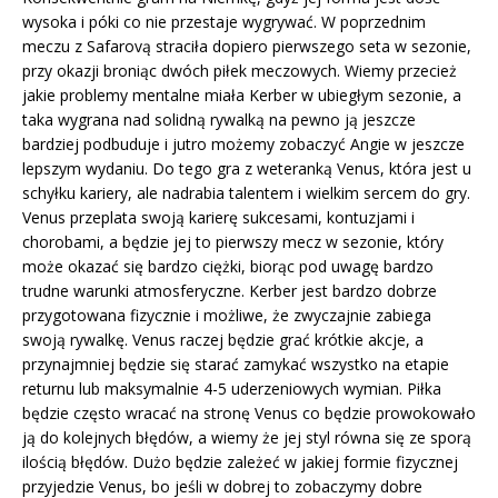
wysoka i póki co nie przestaje wygrywać. W poprzednim
meczu z Safarovą straciła dopiero pierwszego seta w sezonie,
przy okazji broniąc dwóch piłek meczowych. Wiemy przecież
jakie problemy mentalne miała Kerber w ubiegłym sezonie, a
taka wygrana nad solidną rywalką na pewno ją jeszcze
bardziej podbuduje i jutro możemy zobaczyć Angie w jeszcze
lepszym wydaniu. Do tego gra z weteranką Venus, która jest u
schyłku kariery, ale nadrabia talentem i wielkim sercem do gry.
Venus przeplata swoją karierę sukcesami, kontuzjami i
chorobami, a będzie jej to pierwszy mecz w sezonie, który
może okazać się bardzo ciężki, biorąc pod uwagę bardzo
trudne warunki atmosferyczne. Kerber jest bardzo dobrze
przygotowana fizycznie i możliwe, że zwyczajnie zabiega
swoją rywalkę. Venus raczej będzie grać krótkie akcje, a
przynajmniej będzie się starać zamykać wszystko na etapie
returnu lub maksymalnie 4-5 uderzeniowych wymian. Piłka
będzie często wracać na stronę Venus co będzie prowokowało
ją do kolejnych błędów, a wiemy że jej styl równa się ze sporą
ilością błędów. Dużo będzie zależeć w jakiej formie fizycznej
przyjedzie Venus, bo jeśli w dobrej to zobaczymy dobre