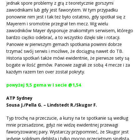
jednak spore problemy z grą z teoretycznie gorszymi
zawodnikami lub gdy jest faworytem. W tym przypadku
ponownie nim jest i tak też było ostatnio, gdy spotkał się z
Mayerem i sromotnie przegrał ten mecz. Wg wielu
zawodników Mayer dysponuje znakomitym serwisem, którego
bardzo ciężko odebrać, a to wszystko dzięki sile i rotacji.
Panowie w pierwszym gemach spotkania powinni dobrze
trzymać swój serwis i możliwe, że dociągną nawet do TB.
Historia spotkań także mówi ewidentnie, że pierwsze sety są
bogate w ilość gemów. Panowie zagrali ze sobą 4 mecze i za
każdym razem ten over został pokryty.
powyżej 9,5 gema w I secie @1,54
ATP Sydney
Sousa J./Pella G. – Lindstedt R./Skugor F.
Typ trochę na przeczucie, a kursy na te spotkanie są według
mnie przesadzone, gdyż nie widzę ewidentnej przewagi
faworyzowanej pary. Wystarczy przypomnieć, że Skugor jest
jedynie solidnym deblistą i tylko mocno przeciętnym singlistą.