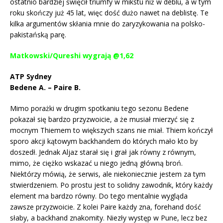
ostatnio bardziej święcił triumfy w mikstu niż w deblu, a w tym
roku skończy już 45 lat, więc dość dużo nawet na deblistę. Te
kilka argumentów skłania mnie do zaryzykowania na polsko-
pakistańską parę.
Matkowski/Qureshi wygrają @1,62
ATP Sydney
Bedene A. – Paire B.
Mimo porażki w drugim spotkaniu tego sezonu Bedene
pokazał się bardzo przyzwoicie, a że musiał mierzyć się z
mocnym Thiemem to większych szans nie miał. Thiem kończył
sporo akcji kątowym backhandem do których mało kto by
doszedł. Jednak Aljaz starał się i grał jak równy z równym,
mimo, że ciężko wskazać u niego jedną główną broń.
Niektórzy mówią, że serwis, ale niekoniecznie jestem za tym
stwierdzeniem. Po prostu jest to solidny zawodnik, który każdy
element ma bardzo równy. Do tego mentalnie wygląda
zawsze przyzwoicie. Z kolei Paire każdy zna, forehand dość
słaby, a backhand znakomity. Niezły występ w Pune, lecz bez