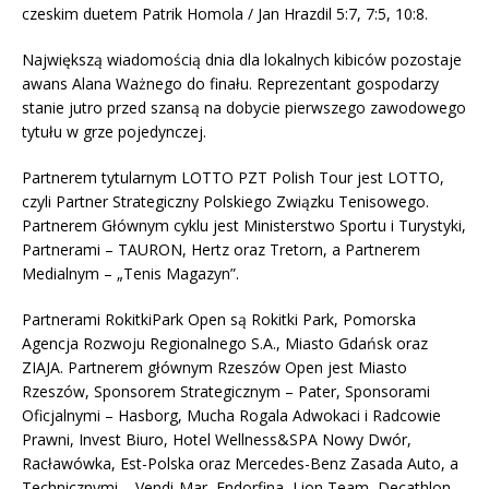
czeskim duetem Patrik Homola / Jan Hrazdil 5:7, 7:5, 10:8.
Największą wiadomością dnia dla lokalnych kibiców pozostaje
awans Alana Ważnego do finału. Reprezentant gospodarzy
stanie jutro przed szansą na dobycie pierwszego zawodowego
tytułu w grze pojedynczej.
Partnerem tytularnym LOTTO PZT Polish Tour jest LOTTO,
czyli Partner Strategiczny Polskiego Związku Tenisowego.
Partnerem Głównym cyklu jest Ministerstwo Sportu i Turystyki,
Partnerami – TAURON, Hertz oraz Tretorn, a Partnerem
Medialnym – „Tenis Magazyn”.
Partnerami RokitkiPark Open są Rokitki Park, Pomorska
Agencja Rozwoju Regionalnego S.A., Miasto Gdańsk oraz
ZIAJA. Partnerem głównym Rzeszów Open jest Miasto
Rzeszów, Sponsorem Strategicznym – Pater, Sponsorami
Oficjalnymi – Hasborg, Mucha Rogala Adwokaci i Radcowie
Prawni, Invest Biuro, Hotel Wellness&SPA Nowy Dwór,
Racławówka, Est-Polska oraz Mercedes-Benz Zasada Auto, a
Technicznymi – Vendi-Mar, Endorfina, Lion Team, Decathlon,