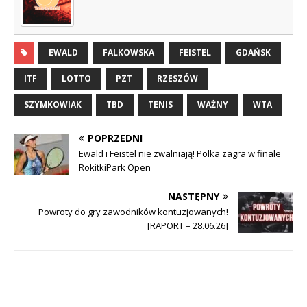
EWALD
FALKOWSKA
FEISTEL
GDAŃSK
ITF
LOTTO
PZT
RZESZÓW
SZYMKOWIAK
TBD
TENIS
WAŻNY
WTA
POPRZEDNI
Ewald i Feistel nie zwalniają! Polka zagra w finale
RokitkiPark Open
NASTĘPNY
Powroty do gry zawodników kontuzjowanych!
[RAPORT – 28.06.26]