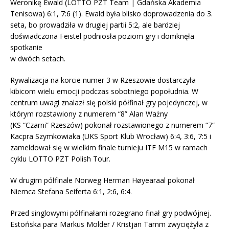
Weronikę Ewald (LOTTO PZT Team | Gdańska Akademia
Tenisowa) 6:1, 7:6 (1). Ewald była blisko doprowadzenia do 3.
seta, bo prowadziła w drugiej partii 5:2, ale bardziej
doświadczona Feistel podniosła poziom gry i domknęła
spotkanie
w dwóch setach.
Rywalizacja na korcie numer 3 w Rzeszowie dostarczyła
kibicom wielu emocji podczas sobotniego popołudnia. W
centrum uwagi znalazł się polski półfinał gry pojedynczej, w
którym rozstawiony z numerem “8” Alan Ważny
(KS “Czarni” Rzeszów) pokonał rozstawionego z numerem “7”
Kacpra Szymkowiaka (UKS Sport Klub Wrocław) 6:4, 3:6, 7:5 i
zameldował się w wielkim finale turnieju ITF M15 w ramach
cyklu LOTTO PZT Polish Tour.
W drugim półfinale Norweg Herman Høyearaal pokonał
Niemca Stefana Seiferta 6:1, 2:6, 6:4.
Przed singlowymi półfinałami rozegrano finał gry podwójnej.
Estońska para Markus Molder / Kristjan Tamm zwyciężyła z