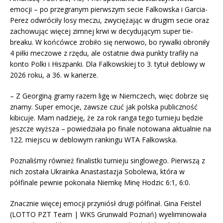
emocji – po przegranym pierwszym secie Falkowska i Garcia-
Perez odwróciły losy meczu, zwyciężając w drugim secie oraz
zachowując więcej zimnej krwi w decydującym super tie-
breaku. W końcówce zrobiło się nerwowo, bo rywalki obroniły
4 piłki meczowe z rzędu, ale ostatnie dwa punkty trafiły na
konto Polki i Hiszpanki. Dla Falkowskiej to 3. tytuł deblowy w
2026 roku, a 36. w karierze.
– Z Georginą gramy razem ligę w Niemczech, więc dobrze się
znamy. Super emocje, zawsze czuć jak polska publiczność
kibicuje. Mam nadzieję, że za rok ranga tego turnieju będzie
jeszcze wyższa – powiedziała po finale notowana aktualnie na
122. miejscu w deblowym rankingu WTA Falkowska.
Poznaliśmy również finalistki turnieju singlowego. Pierwszą z
nich została Ukrainka Anastastazja Sobolewa, która w
półfinale pewnie pokonała Niemkę Minę Hodzic 6:1, 6:0.
Znacznie więcej emocji przyniósł drugi półfinał. Gina Feistel
(LOTTO PZT Team | WKS Grunwald Poznań) wyeliminowała