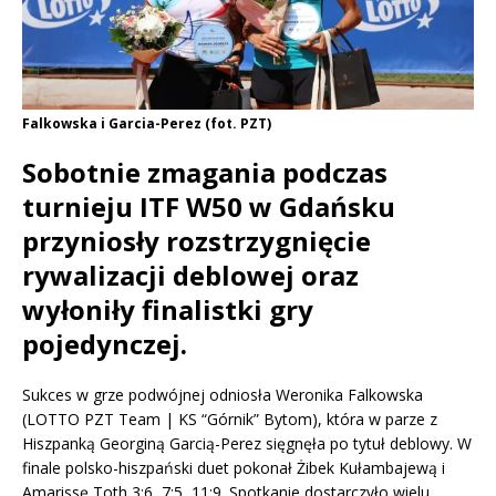
Falkowska i Garcia-Perez (fot. PZT)
Sobotnie zmagania podczas
turnieju ITF W50 w Gdańsku
przyniosły rozstrzygnięcie
rywalizacji deblowej oraz
wyłoniły finalistki gry
pojedynczej.
Sukces w grze podwójnej odniosła Weronika Falkowska
(LOTTO PZT Team | KS “Górnik” Bytom), która w parze z
Hiszpanką Georginą Garcią-Perez sięgnęła po tytuł deblowy. W
finale polsko-hiszpański duet pokonał Żibek Kułambajewą i
Amarissę Toth 3:6, 7:5, 11:9. Spotkanie dostarczyło wielu