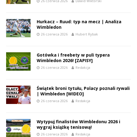
26 czerwca 2026
Dawid Wiktorski
Hurkacz – Ruud: typ na mecz | Analiza
Wimbledon
26 czerwca 2026
Hubert Rybak
Gotówka i freebety w puli typera
Wimbledon 2026! [ZAPISY]
26 czerwca 2026
Redakcja
Świątek broni tytułu, Polacy poznali rywali
| Wimbledon [WIDEO]
26 czerwca 2026
Redakcja
Wytypuj finalistów Wimbledonu 2026 i
wygraj książkę tenisową!
26 czerwca 2026
Redakcja