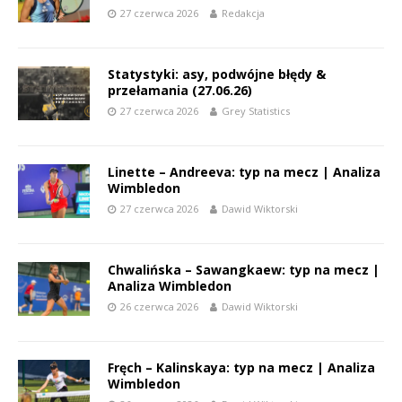
27 czerwca 2026
Redakcja
Statystyki: asy, podwójne błędy &
przełamania (27.06.26)
27 czerwca 2026
Grey Statistics
Linette – Andreeva: typ na mecz | Analiza
Wimbledon
27 czerwca 2026
Dawid Wiktorski
Chwalińska – Sawangkaew: typ na mecz |
Analiza Wimbledon
26 czerwca 2026
Dawid Wiktorski
Fręch – Kalinskaya: typ na mecz | Analiza
Wimbledon