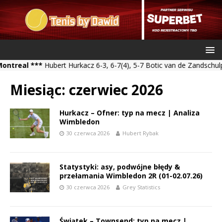
al ***
Hubert Hurkacz 6-3, 6-7(4), 5-7 Botic van de Zandschulp *** 
Miesiąc:
czerwiec 2026
Hurkacz – Ofner: typ na mecz | Analiza
Wimbledon
30 czerwca 2026
Hubert Rybak
Statystyki: asy, podwójne błędy &
przełamania Wimbledon 2R (01-02.07.26)
30 czerwca 2026
Grey Statistics
Świątek – Townsend: typ na mecz |