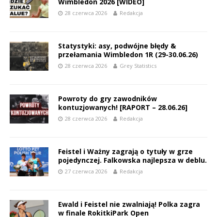
Wimbledon 2026 [WIDEO]
28 czerwca 2026
Redakcja
Statystyki: asy, podwójne błędy &
przełamania Wimbledon 1R (29-30.06.26)
28 czerwca 2026
Grey Statistics
Powroty do gry zawodników
kontuzjowanych! [RAPORT – 28.06.26]
28 czerwca 2026
Redakcja
Feistel i Ważny zagrają o tytuły w grze
pojedynczej. Falkowska najlepsza w deblu.
27 czerwca 2026
Redakcja
Ewald i Feistel nie zwalniają! Polka zagra
w finale RokitkiPark Open