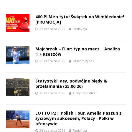
400 PLN za tytuł Świątek na Wimbledonie!
[PROMOCJA]
25 czerwca 2026
Redakcja
Majchrzak – Filar: typ na mecz | Analiza
ITF Rzeszów
25 czerwca 2026
Hubert Rybak
Statystyki: asy, podwójne błędy &
przełamania (25.06.26)
25 czerwca 2026
Grey Statistics
LOTTO PZT Polish Tour. Amelia Paszun z
życiowym sukcesem, Polacy i Polki w
ofensywie
24 czerwca 2026
Redakcja