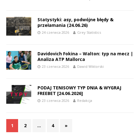
Statystyki: asy, podwójne błędy &
przełamania (24.06.26)
24 czerwca 2026
Grey Statistics
Davidovich Fokina – Walton: typ na mecz |
Analiza ATP Mallorca
23 czerwca 2026
Dawid Wiktorski
PODAJ TENISOWY TYP DNIA & WYGRAJ
FREEBET [24.06.2026]
23 czerwca 2026
Redakcja
1
2
…
4
»