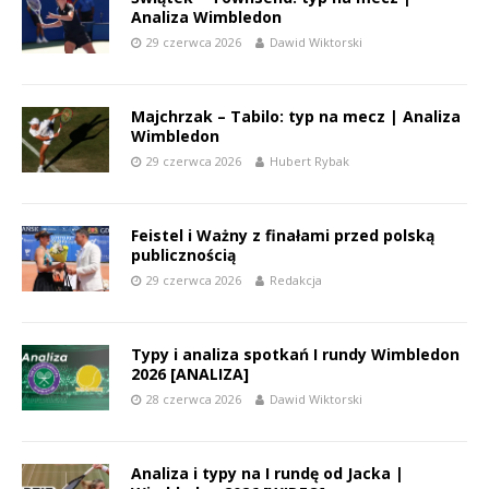
Analiza Wimbledon
29 czerwca 2026
Dawid Wiktorski
Majchrzak – Tabilo: typ na mecz | Analiza
Wimbledon
29 czerwca 2026
Hubert Rybak
Feistel i Ważny z finałami przed polską
publicznością
29 czerwca 2026
Redakcja
Typy i analiza spotkań I rundy Wimbledon
2026 [ANALIZA]
28 czerwca 2026
Dawid Wiktorski
Analiza i typy na I rundę od Jacka |