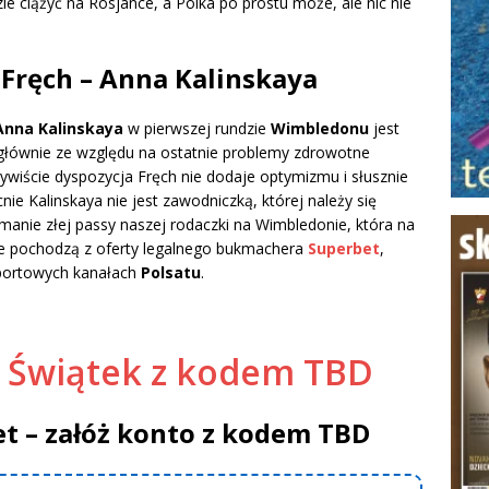
ie ciążyć na Rosjance, a Polka po prostu może, ale nic nie
Fręch – Anna Kalinskaya
Anna Kalinskaya
w pierwszej rundzie
Wimbledonu
jest
głównie ze względu na ostatnie problemy zdrowotne
czywiście dyspozycja Fręch nie dodaje optymizmu i słusznie
nie Kalinskaya nie jest zawodniczką, której należy się
manie złej passy naszej rodaczki na Wimbledonie, która na
je pochodzą z oferty legalnego bukmachera
Superbet
,
sportowych kanałach
Polsatu
.
ł Świątek z kodem TBD
et – załóż konto z kodem TBD