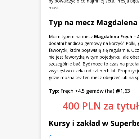
by powalczyć o co najmniej seta. Presja będz
musi.
Typ na mecz Magdalena 
Moim typem na mecz
Magdalena Fręch – 
dodatni handicap gemowy na korzyść Polki, 
faworytki, które pojawiają się regularnie. O
nie jest faworytką w tym pojedynku, ale obec
szczególnie bać. Być może to czas na przeła
zwycięstwo czeka od czterech lat. Propozyc
gdzie można też ten mecz obejrzeć lub na 
Typ:
Fręch +4,5 gemów (ha) @1,63
400 PLN za tytu
Kursy i zakład w Superb