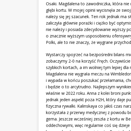
Osaki. Magdalena to zawodniczka, która nie m
głębi kortu. W mojej opinii wycisnęła ze sw
należy się jej szacunek. Ten rok jednak ma s
zaliczyła głównie porażki i ciężko być opty
nie należy i posiada zdecydowanie wyższy pot
o znacznie wyższym usposobieniu ofensywnym
Polki, ale to nie znaczy, że wygrane przychod
Wystarczy spojrzeć na bezpośredni bilans mi
zobaczymy 2-0 na korzyść Fręch. Oczywiście 
szybkich kortach, a im wolniej tym lepiej dla 
Magdalena nie wygrała meczu na Wimbledonie
i wypada w końcu poszukać przełamania, cho
i będzie o to arcytrudno. Najlepszym wynikiem
właśnie w 2022 roku. Anna z kolei broni punkt
jednak jeden aspekt poza H2H, który daje pu
fizyczna rywalki. Kalinskaya co jakiś czas na
korzystała z przerwy medycznej z powodu bó
gema. Jeszcze wcześniej zeszła z kortu w B
oddechowymi, więc regularnie coś się dzieje 