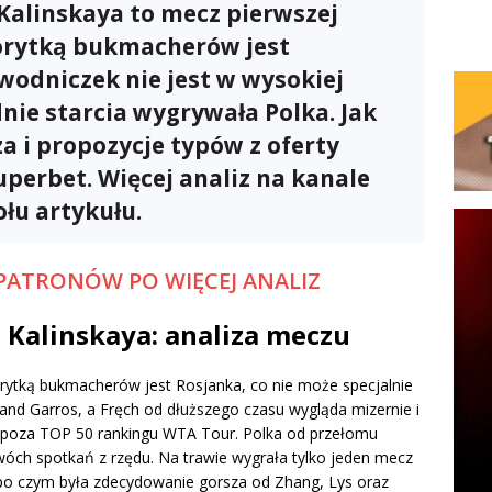
Kalinskaya to mecz pierwszej
rytką bukmacherów jest
awodniczek nie jest w wysokiej
nie starcia wygrywała Polka. Jak
a i propozycje typów z oferty
perbet. Więcej analiz na kanale
łu artykułu.
PATRONÓW PO WIĘCEJ ANALIZ
 Kalinskaya: analiza meczu
rytką bukmacherów jest Rosjanka, co nie może specjalnie
land Garros, a Fręch od dłuższego czasu wygląda mizernie i
ie poza TOP 50 rankingu WTA Tour. Polka od przełomu
dwóch spotkań z rzędu. Na trawie wygrała tylko jeden mecz
e, po czym była zdecydowanie gorsza od Zhang, Lys oraz