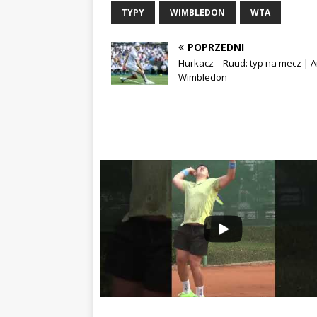
TYPY
WIMBLEDON
WTA
POPRZEDNI
Hurkacz – Ruud: typ na mecz | A
Wimbledon