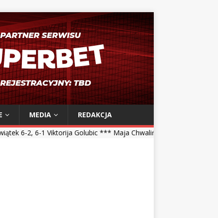
E
MEDIA
REDAKCJA
rija Golubic *** Maja Chwalińska 5-7, 1-6 Talia Gibson *** Magdalena 