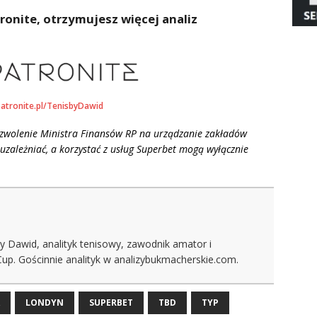
ronite, otrzymujesz więcej analiz
patronite.pl/TenisbyDawid
ezwolenie Ministra Finansów RP na urządzanie zakładów
uzależniać, a korzystać z usług Superbet mogą wyłącznie
y Dawid, analityk tenisowy, zawodnik amator i
Cup. Gościnnie analityk w analizybukmacherskie.com.
LONDYN
SUPERBET
TBD
TYP