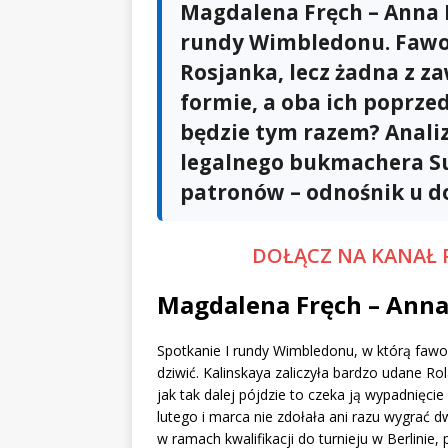
Magdalena Fręch – Anna 
rundy Wimbledonu. Fawo
Rosjanka, lecz żadna z z
formie, a oba ich poprzed
będzie tym razem? Analiz
legalnego bukmachera Su
patronów – odnośnik u do
DOŁĄCZ NA KANAŁ 
Magdalena Fręch – Anna
Spotkanie I rundy Wimbledonu, w którą fawo
dziwić. Kalinskaya zaliczyła bardzo udane Ro
jak tak dalej pójdzie to czeka ją wypadnięc
lutego i marca nie zdołała ani razu wygrać 
w ramach kwalifikacji do turnieju w Berlini