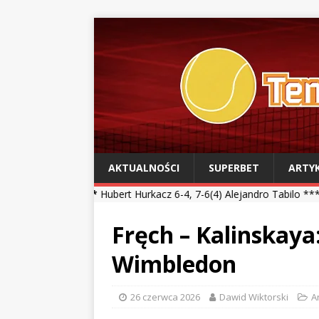
AKTUALNOŚCI
SUPERBET
ARTY
*
Hubert Hurkacz 6-4, 7-6(4) Alejandro Tabilo *** Kamil Majchrzak 4-6
Fręch – Kalinskaya
Wimbledon
26 czerwca 2026
Dawid Wiktorski
A