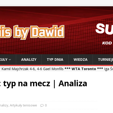
KUŁY
ANALIZY
TYP DNIA
WIEDZA
TURNIEJ
, 4-6 Gael Monfils
*** WTA Toronto ***
Iga Świątek 6-2, 6-1 Vikto
: typ na mecz | Analiza
nalizy
,
Artykuły tenisowe
0