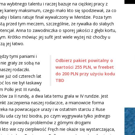
a wybitnego talentu i raczej bazuje na ciężkiej pracy z
ojej kariery maksimum, czego mało kto się spodziewał, za co
łaby i bilans ratuje finał wywalczony w Meridzie. Poza tym
mistą przed tym meczem, szczególnie, że rywalka do słabych
encjał. Anna to zawodniczka o sporej jakości z głębi kortu,
. Krótko mówiąc jej sufit jest wiele wyżej niż choćby u
zą jej łatwo.
ędzy tymi paniami i
Odbierz pakiet powitalny o
nie grały ze sobą na
wartości 255 PLN, w freebet
naszej rodaczki.
do 200 PLN przy użyciu kodu
 już od czterech lat
TBD
ć los nie był łaskawy
 Polki jest III runda,
ów za II rundę, a dwa lata temu grała w IV rundzie. Jest
nkt zaczepienia naszej rodaczce, a mianowicie forma
rzeka na powracające urazy i w ostatnim starciu z Ruse
lu uda czy też biodra, po czym wygrywała tylko jednego
erlinie z powodu problemów z górnymi drogami
i kto wie czy cierpliwość Fręch nie okaże się wystarczająca,