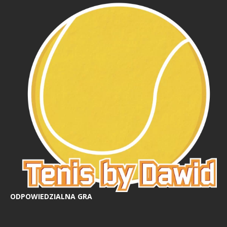
ODPOWIEDZIALNA GRA