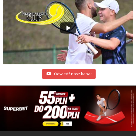
Odwiedź nasz kanał