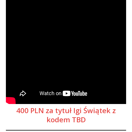
400 PLN za tytuł Igi Świątek z
kodem TBD