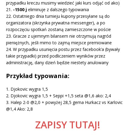
przypadku kreczu musimy wiedzieć jaki kurs odjąć od ako)
21.
-1500 j
eliminuje z dalszego typowania
22. Ostatniego dnia turnieju kupony przesyłane są do
organizatora (skrzynka prywatna messenger), a po
rozpoczęciu spotkań zostaną zamieszczone w poście
23. Gracze z ujemnym bilansem nie otrzymują nagród
pieniężnych, jeśli mimo to zajmą miejsce premiowane
24. W przypadku usunięcia postu przez facebook’a (bywały
takie przypadki) przed podliczeniem wyników przez
administrację, dany dzień będzie niestety anulowany
Przykład typowania:
1. Djokovic wygra 1,5
2. Djokovic wygra 1,5 + Seppi +1,5 seta @1,6 ako: 2,4
3. Halep 2-0 @2,0 + powyżej 28,5 gema Hurkacz vs Karlovic
@1,4 Ako: 2,8
ZAPISY TUTAJ!