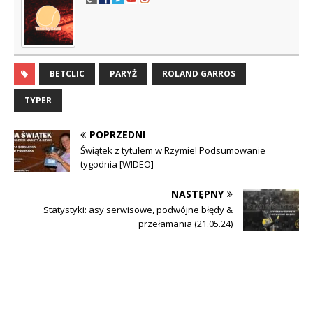
BETCLIC
PARYŻ
ROLAND GARROS
TYPER
POPRZEDNI
Świątek z tytułem w Rzymie! Podsumowanie
tygodnia [WIDEO]
NASTĘPNY
Statystyki: asy serwisowe, podwójne błędy &
przełamania (21.05.24)