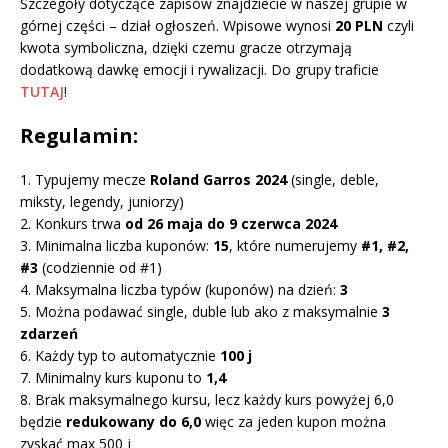
Szczegóły dotyczące zapisów znajdziecie w naszej grupie w
górnej części – dział ogłoszeń. Wpisowe wynosi
20 PLN
czyli
kwota symboliczna, dzięki czemu gracze otrzymają
dodatkową dawkę emocji i rywalizacji. Do grupy traficie
TUTAJ
!
Regulamin:
1. Typujemy mecze
Roland Garros 2024
(single, deble,
miksty, legendy, juniorzy)
2. Konkurs trwa
od 26 maja do 9 czerwca 2024
3. Minimalna liczba kuponów:
15
, które numerujemy
#1, #2,
#3
(codziennie od #1)
4. Maksymalna liczba typów (kuponów) na dzień:
3
5. Można podawać single, duble lub ako z maksymalnie
3
zdarzeń
6. Każdy typ to automatycznie
100 j
7. Minimalny kurs kuponu to
1,4
8. Brak maksymalnego kursu, lecz każdy kurs powyżej 6,0
będzie
redukowany do 6,0
więc za jeden kupon można
zyskać max 500 j