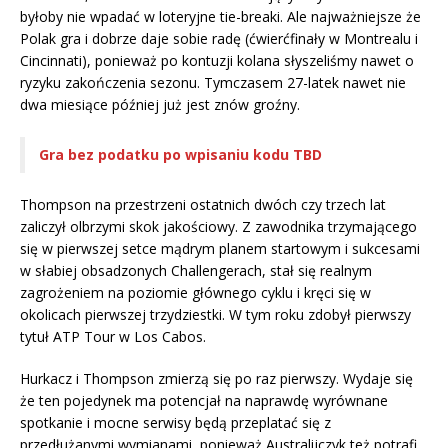
byłoby nie wpadać w loteryjne tie-breaki. Ale najważniejsze że
Polak gra i dobrze daje sobie radę (ćwierćfinały w Montrealu i
Cincinnati), ponieważ po kontuzji kolana słyszeliśmy nawet o
ryzyku zakończenia sezonu. Tymczasem 27-latek nawet nie
dwa miesiące później już jest znów groźny.
Gra bez podatku po wpisaniu kodu TBD
Thompson na przestrzeni ostatnich dwóch czy trzech lat
zaliczył olbrzymi skok jakościowy. Z zawodnika trzymającego
się w pierwszej setce mądrym planem startowym i sukcesami
w słabiej obsadzonych Challengerach, stał się realnym
zagrożeniem na poziomie głównego cyklu i kręci się w
okolicach pierwszej trzydziestki. W tym roku zdobył pierwszy
tytuł ATP Tour w Los Cabos.
Hurkacz i Thompson zmierzą się po raz pierwszy. Wydaje się
że ten pojedynek ma potencjał na naprawdę wyrównane
spotkanie i mocne serwisy będą przeplatać się z
przedłużanymi wymianami, ponieważ Australijczyk też potrafi