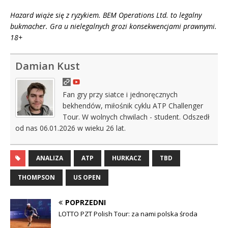
Hazard wiąże się z ryzykiem. BEM Operations Ltd. to legalny
bukmacher. Gra u nielegalnych grozi konsekwencjami prawnymi.
18+
Damian Kust
Fan gry przy siatce i jednoręcznych
bekhendów, miłośnik cyklu ATP Challenger
Tour. W wolnych chwilach - student. Odszedł
od nas 06.01.2026 w wieku 26 lat.
ANALIZA
ATP
HURKACZ
TBD
THOMPSON
US OPEN
POPRZEDNI
LOTTO PZT Polish Tour: za nami polska środa