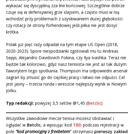
wykazać się dyscypliną zza linii końcowej. Szczególnie dobrze
czuje się w defensywnej grze slajsem, a często musi w nią
wchodzić przy problemach z uzyskiwaniem dużej głębokości
czy rotacji ze strony forhendowej jeśli piłka nie jest dosyć
krótka.
Polak już pięć razy odpadał na tym etapie US Open (2018,
2020-2023). Spore niespodzianki zgotowali mu tu Andreas
Seppi, Alejandro Davidovich Fokina, czy Ilya Ivashka. Teraz nie
będzie tak kolorowo, gdyż nasz tenisista nie jest aż tak dużym
faworytem tego spotkania. Thompson ma odpowiedni arsenał
zagrań by zmusić go do ciężkiej pracy i łatwo nie odpuści. Cel
jest jasny – trzecia runda i wreszcie najlepszy wynik w Nowym
Jorku.
Typ redakcji:
powyżej 3,5 setów @1,45 (
Betclic
)
Wszystkie zawodowe mecze tenisa możesz obstawiać i
oglądać w
Betclic
, a wpisując kod
TBD
podczas rejestracji w
pole
“kod promocyjny z freebetem
“
otrzymasz
pierwszy zakład