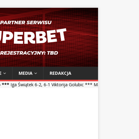
E
MEDIA
REDAKCJA
, 6-1 Viktorija Golubic *** Maja Chwalińska 5-7, 1-6 Talia Gibson **