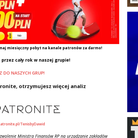
maj miesięczny pobyt na kanale patronów za darmo!
 przez cały rok w naszej grupie!
Z DO NASZYCH GRUP!
ronite, otrzymujesz więcej analiz
patronite.pl/TenisbyDawid
ezwolenie Ministra Finansów RP na urządzanie zakładów