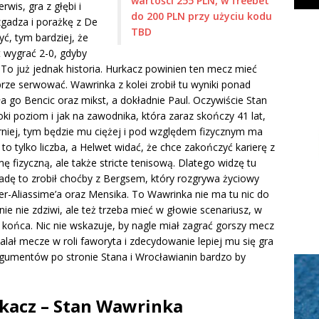
wartości 255 PLN, w freebet
rwis, gra z głębi i
do 200 PLN przy użyciu kodu
zgadza i porażkę z De
TBD
, tym bardziej, że
t wygrać 2-0, gdyby
 To już jednak historia. Hurkacz powinien ten mecz mieć
obrze serwować. Wawrinka z kolei zrobił tu wyniki ponad
ła go Bencic oraz mikst, a dokładnie Paul. Oczywiście Stan
i poziom i jak na zawodnika, która zaraz skończy 41 lat,
rniej, tym będzie mu ciężej i pod względem fizycznym ma
o tylko liczba, a Helwet widać, że chce zakończyć karierę z
ę fizyczną, ale także stricte tenisową. Dlatego widzę tu
ł radę to zrobił choćby z Bergsem, który rozgrywa życiowy
er-Aliassime’a oraz Mensika. To Wawrinka nie ma tu nic do
ie nie zdziwi, ale też trzeba mieć w głowie scenariusz, w
końca. Nic nie wskazuje, by nagle miał zagrać gorszy mecz
walał mecze w roli faworyta i zdecydowanie lepiej mu się gra
rgumentów po stronie Stana i Wrocławianin bardzo by
kacz – Stan Wawrinka