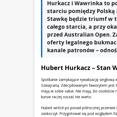
Hurkacz i Wawrinka to p
starciu pomiędzy Polską 
Stawkę będzie triumf w t
całego starcia, a przy ok
przed Australian Open. Z
oferty legalnego bukmach
kanale patronów – odnośn
Hubert Hurkacz – Stan 
Spotkanie zamykające rywalizację singlową
Szwajcarią. Zdecydowanym faworytem jest Pol
mają w sobie value. Nie mają, bo osobiście 
kursie raczej ruszać nie warto.
Hubert wrócił po ponad półrocznej przerwie 
zaskoczył. Przygotował się pod względem fi