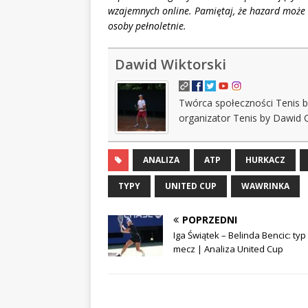
wzajemnych online. Pamiętaj, że hazard może 
osoby pełnoletnie.
Dawid Wiktorski
Twórca społeczności Tenis b
organizator Tenis by Dawid 
ANALIZA
ATP
HURKACZ
TYPY
UNITED CUP
WAWRINKA
POPRZEDNI
Iga Świątek – Belinda Bencic: typ
mecz | Analiza United Cup