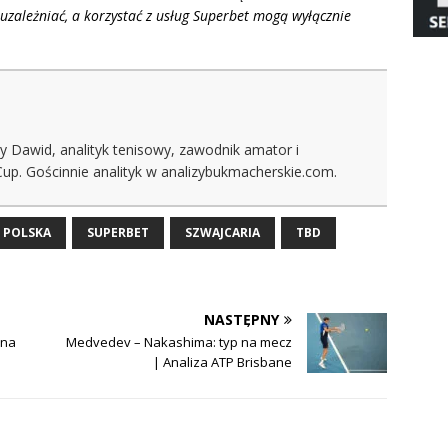
uzależniać, a korzystać z usług Superbet mogą wyłącznie
y Dawid, analityk tenisowy, zawodnik amator i
Cup. Gościnnie analityk w analizybukmacherskie.com.
POLSKA
SUPERBET
SZWAJCARIA
TBD
NASTĘPNY
 na
Medvedev – Nakashima: typ na mecz
| Analiza ATP Brisbane