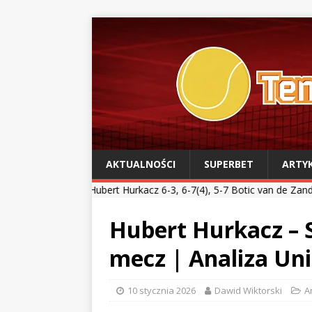
AKTUALNOŚCI
SUPERBET
ARTY
Hubert Hurkacz 6-3, 6-7(4), 5-7 Botic van de Zandschulp *** Kamil M
Hubert Hurkacz – 
mecz | Analiza Un
10 stycznia 2026
Dawid Wiktorski
A