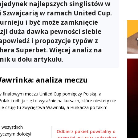
ojedynek najlepszych singlistów w
i Szwajcarią w ramach United Cup.
urnieju i być może zamknięcie
azji duża dawka pewności siebie
apowiedź i propozycje typów z
era Superbet. Więcej analiz na
ik u dołu artykułu.
Wawrinka: analiza meczu
 w finałowym meczu United Cup pomiędzy Polską, a
ak i odbija się to wyraźnie na kursach, które niestety nie
nie czuję tu zwycięstwa Wawrinki, a Hurkacza po takim
i wszystkich
Odbierz pakiet powitalny o
zycznym dołożył