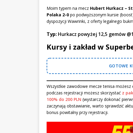
Moim typem na mecz
Hubert Hurkacz – S
Polaka 2-0
po podwyższonym kursie (boost
dyspozycji Wawrinki, z oferty legalnego bu
Typ:
Hurkacz powyżej 12,5 gemów @1,
Kursy i zakład w Superb
GOTOWE KU
Wszystkie zawodowe mecze tenisa możesz o
podczas rejestracji możesz skorzystać
z pak
100% do 200 PLN
(wystarczy dokonać pierws
zaczynają obstawianie, warto sprawdzić akt
bonus powitalny przy rejestracji.