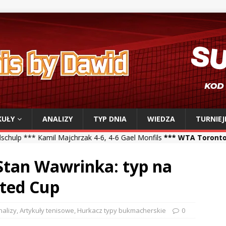
KUŁY
ANALIZY
TYP DNIA
WIEDZA
TURNIEJ
ajchrzak 4-6, 4-6 Gael Monfils
*** WTA Toronto ***
Iga Świątek 6-2
Stan Wawrinka: typ na
ited Cup
nalizy
,
Artykuły tenisowe
,
Hurkacz typy bukmacherskie
0