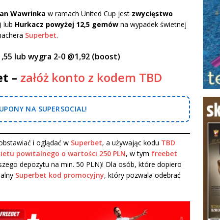
tan Wawrinka
w ramach United Cup jest
zwycięstwo
) lub
Hurkacz powyżej 12,5 gemów
na wypadek świetnej
kmachera
Superbet
.
55 lub wygra 2-0 @1,92 (boost)
et –
załóż konto z kodem TBD
PONY NA SUPERSOCIAL!
bstawiać i oglądać w
Superbet
, a używając kodu
TBD
ietu powitalnego o wartości 250 PLN
, w tym
freebet
zego depozytu na min. 50 PLN)! Dla osób, które dopiero
ualny
Superbet kod promocyjny
, który pozwala odebrać