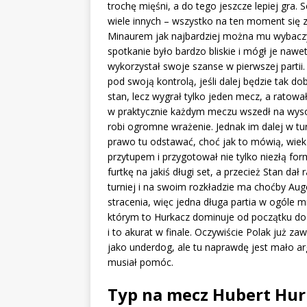
trochę mięśni, a do tego jeszcze lepiej gra. Se
wiele innych – wszystko na ten moment się 
Minaurem jak najbardziej można mu wybaczyć
spotkanie było bardzo bliskie i mógł je nawe
wykorzystał swoje szanse w pierwszej partii.
pod swoją kontrolą, jeśli dalej będzie tak d
stan, lecz wygrał tylko jeden mecz, a ratowa
w praktycznie każdym meczu wszedł na wysok
robi ogromne wrażenie. Jednak im dalej w tu
prawo tu odstawać, choć jak to mówią, wiek t
przytupem i przygotował nie tylko niezłą form
furtkę na jakiś długi set, a przecież Stan da
turniej i na swoim rozkładzie ma choćby Aug
stracenia, więc jedna długa partia w ogóle mn
którym to Hurkacz dominuje od początku do 
i to akurat w finale. Oczywiście Polak już za
jako underdog, ale tu naprawdę jest mało a
musiał pomóc.
Typ na mecz Hubert Hur