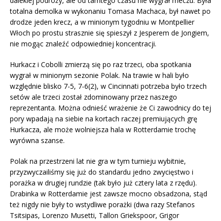
dalekiej podróży, ale od tamtego czasu nie wygrał meczu. Była
totalna demolka w wykonaniu Tomasa Machaca, był nawet po
drodze jeden krecz, a w minionym tygodniu w Montpellier
Włoch po prostu strasznie się spieszył z Jesperem de Jongiem,
nie mogąc znaleźć odpowiedniej koncentracji.
Hurkacz i Cobolli zmierzą się po raz trzeci, oba spotkania
wygrał w minionym sezonie Polak. Na trawie w hali było
względnie blisko 7-5, 7-6(2), w Cincinnati potrzeba było trzech
setów ale trzeci został zdominowany przez naszego
reprezentanta. Można odnieść wrażenie że Ci zawodnicy do tej
pory wpadają na siebie na kortach raczej premiujących grę
Hurkacza, ale może wolniejsza hala w Rotterdamie trochę
wyrówna szanse.
Polak na przestrzeni lat nie gra w tym turnieju wybitnie,
przyzwyczailiśmy się już do standardu jedno zwycięstwo i
porażka w drugiej rundzie (tak było już cztery lata z rzędu).
Drabinka w Rotterdamie jest zawsze mocno obsadzona, stąd
też nigdy nie były to wstydliwe porażki (dwa razy Stefanos
Tsitsipas, Lorenzo Musetti, Tallon Griekspoor, Grigor