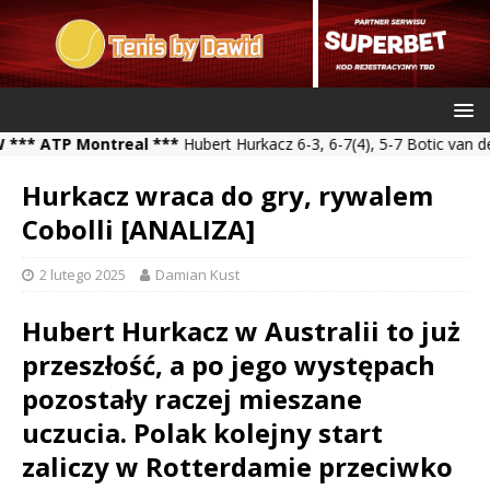
TP Montreal ***
Hubert Hurkacz 6-3, 6-7(4), 5-7 Botic van de Zan
Hurkacz wraca do gry, rywalem
Cobolli [ANALIZA]
2 lutego 2025
Damian Kust
Hubert Hurkacz w Australii to już
przeszłość, a po jego występach
pozostały raczej mieszane
uczucia. Polak kolejny start
zaliczy w Rotterdamie przeciwko