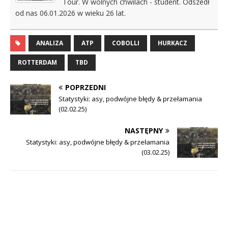
Tour. W wolnych chwilach - student. Odszedł
od nas 06.01.2026 w wieku 26 lat.
ANALIZA
ATP
COBOLLI
HURKACZ
ROTTERDAM
TBD
POPRZEDNI
Statystyki: asy, podwójne błędy & przełamania
(02.02.25)
NASTĘPNY
Statystyki: asy, podwójne błędy & przełamania
(03.02.25)