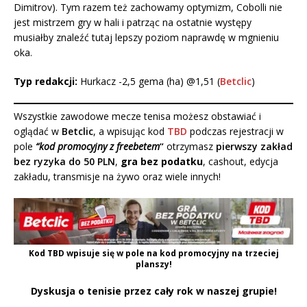
Dimitrov). Tym razem też zachowamy optymizm, Cobolli nie
jest mistrzem gry w hali i patrząc na ostatnie występy
musiałby znaleźć tutaj lepszy poziom naprawdę w mgnieniu
oka.
Typ redakcji:
Hurkacz -2,5 gema (ha) @1,51 (
Betclic
)
Wszystkie zawodowe mecze tenisa możesz obstawiać i
oglądać w
Betclic
, a wpisując kod
TBD
podczas rejestracji w
pole
“kod promocyjny z freebetem
“
otrzymasz
pierwszy zakład
bez ryzyka do 50 PLN
,
gra bez podatku
, cashout, edycja
zakładu, transmisje na żywo oraz wiele innych!
Kod
TBD
wpisuje się w pole na kod promocyjny na trzeciej
planszy!
Dyskusja o tenisie przez cały rok w naszej grupie!