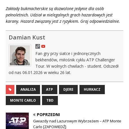
Zakłady bukmacherskie są dozwolone jedynie dla osób
pełnoletnich. Udział w nielegalnych grach hazardowych jest
karany. Hazard związany jest z ryzykiem. Graj odpowiedzialnie.
Damian Kust
Fan gry przy siatce i jednoręcznych
bekhendów, miłośnik cyklu ATP Challenger
Tour. W wolnych chwilach - student. Odszedł
od nas 06.01.2026 w wieku 26 lat.
ANALIZA
ATP
DJERE
HURKACZ
MONTE CARLO
TBD
POPRZEDNI
Gwiazdy nad Lazurowym Wybrzeżem – ATP Monte
Carlo [ZAPOWIEDŹ]