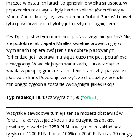
mączce w ostatnich latach to generalnie wielka sinusoida. W
poprzednim roku wyniki były bardzo solidne (ćwierćfinały w
Monte Carlo i Madrycie, czwarta runda Roland Garros) i nawet
tylko powtórzenie ich byłoby już niezłym osiągnięciem.
Czy Djere jest w tym momencie jakiś szczególnie groźny? Nie,
ale podobnie jak Zapata Miralles świetnie prowadzi grę w
wymianach i opiera swój tenis na dobrze plasowanym
forhendzie. Jeśli zostawi mu się za dużo miejsca, potrafi być
niewygodny. W wolniejszych warunkach, Hurkacz często
wpada w pułapkę grania z takimi tenisistami zbyt pasywnie i
płaci za to karę. Pozostaje wierzyć, że chociażby z porażki z
minionego tygodnia zostanie wyciągnięta jakieś lekcja.
Typ redakcji
: Hurkacz wygra @1,50 (
forBET
)
Wszystkie zawodowe turnieje tenisa możesz obstawiać w
forBET, a korzystając z kodu
TBD
otrzymujesz pakiet
powitalny o wartości
3250 PLN
, a w tym m.in. zakład bez
ryzyka do 1200 PLN, bonus 100% do 2050 PLN oraz 30 dni gry