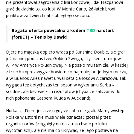
nie prezentował zagrożenia z linii końcowej i dał Hiszpanowi
grać dokładnie to, co lubi. W Monte Carlo, 26-latek broni
punktów za ćwierćfinał z ubiegłego sezonu.
Bogata oferta powitalna z kodem
TBD
na start
[forBET] – Tenis by Dawid
Djere na mączkę dopiero wraca po Sunshine Double, ale grał
już na niej podczas tzw. Golden Swingu, czyli serii turniejów
ATP w Ameryce Południowej. Nie poszło mu tam źle, w każdej
z trzech imprez wygrał bowiem co najmniej po jednym meczu,
a w Buenos Aires nawet urwał seta Carlosowi Alcarazowi. Tak
wygląda też dotychczas ten sezon w wykonaniu Serba –
solidnie, ale bez wielkich rezultatów (chyba że zaliczamy do
nich pokonanie Caspera Ruuda w Auckland).
Hurkacz i Djere jeszcze nigdy ze sobą nie grali. Marny występ
Polaka w Estoril nie musi wiele oznaczać (został przez
organizatorów ściągnięty na ostatnią chwilę po kilku
wycofaniach), ale nie ma co ukrywać, że jego postawa na