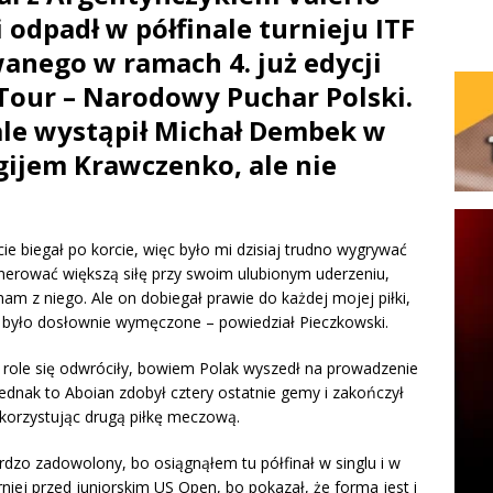
i odpadł w półfinale turnieju ITF
anego w ramach 4. już edycji
Tour – Narodowy Puchar Polski.
ale wystąpił Michał Dembek w
gijem Krawczenko, ale nie
ie biegał po korcie, więc było mi dzisiaj trudno wygrywać
nerować większą siłę przy swoim ulubionym uderzeniu,
m z niego. Ale on dobiegał prawie do każdej mojej piłki,
 było dosłownie wymęczone – powiedział Pieczkowski.
 role się odwróciły, bowiem Polak wyszedł na prowadzenie
ednak to Aboian zdobył cztery ostatnie gemy i zakończył
korzystując drugą piłkę meczową.
dzo zadowolony, bo osiągnąłem tu półfinał w singlu i w
rniej przed juniorskim US Open, bo pokazał, że forma jest i