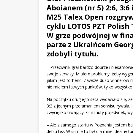
Aboianem (nr 5) 2:6, 3:6 
M25 Talex Open rozgryw
cyklu LOTOS PZT Polish 
W grze podwójnej w fin
parze z Ukraińcem Geor
zdobyli tytułu.
– Przeciwnik grał bardzo dobrze i niesamowic
swoje serwisy. Miałem problemy, żeby wyge
jakim jest forhend. Zawsze dużo winnerów ma
nie miałem łatwych punktów, tylko wszystko
Na początku drugiego seta wydawało się, że
3:2 z jednym przełamaniem serwisu rywala. J
zwycięsko trwający 72 minuty pojedynek, wy
– Ale z samego startu w Poznaniu jestem bar
deblu też. W sumie to był dla mnie idealny tu