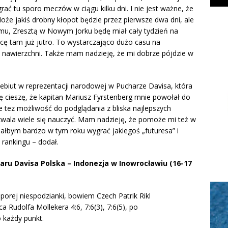
ć tu sporo meczów w ciągu kilku dni. I nie jest ważne, że
oże jakiś drobny kłopot będzie przez pierwsze dwa dni, ale
mu, Zresztą w Nowym Jorku będę miał cały tydzień na
lecę tam już jutro. To wystarczająco dużo casu na
i nawierzchni. Także mam nadzieję, że mi dobrze pójdzie w
biut w reprezentacji narodowej w Pucharze Davisa, która
ę cieszę, że kapitan Mariusz Fyrstenberg mnie powołał do
le tez możliwość do podglądania z bliska najlepszych
zwala wiele się nauczyć. Mam nadzieję, że pomoże mi też w
iałbym bardzo w tym roku wygrać jakiegoś „futuresa” i
rankingu – dodał.
aru Davisa Polska – Indonezja w Inowrocławiu (16-17
orej niespodzianki, bowiem Czech Patrik Rikl
Rudolfa Mollekera 4:6, 7:6(3), 7:6(5), po
 każdy punkt.