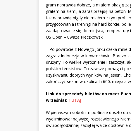
gram naprawdę dobrze, a miałem okazję zagra
grałem na ziemi, a zaraz przejdę na beton. M
tak naprawdę nigdy nie miałem z tym proble
przygotowania i treningi na hard korcie, bo 
zaadaptowanie się do miejsca, temperatury 
US Open – uważa Pieczkowski.
– Po powrocie z Nowego Jorku czeka mnie de
zagra z Indonezją w Inowrocławiu. Bardzo si
drużyny. To wielkie wyróżnienie i zaszczyt, a
polskich tenisistów. To zawsze pomaga i po
uzyskiwaniu dobrych wyników na jesieni. Chc
zakończyć sezon w okolicach 600. miejsca w 
Link do sprzedaży biletów na mecz Puch
września):
TUTAJ
W pierwszym sobotnim półfinale doszło do sp
wyeliminował najwyżej rozstawionego Niemca 
dwuipółgodzinnej zaciętej walce dosłownie o