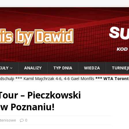
KUŁY
ANALIZY
TYP DNIA
WIEDZA
TURNIEJ
Majchrzak 4-6, 4-6 Gael Monfils
*** WTA Toronto ***
Iga Świątek 6
Tour – Pieczkowski
 w Poznaniu!
 tenisowe
0