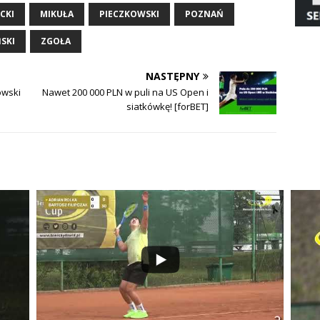
CKI
MIKUŁA
PIECZKOWSKI
POZNAŃ
SKI
ZGOŁA
NASTĘPNY
owski
Nawet 200 000 PLN w puli na US Open i
siatkówkę! [forBET]