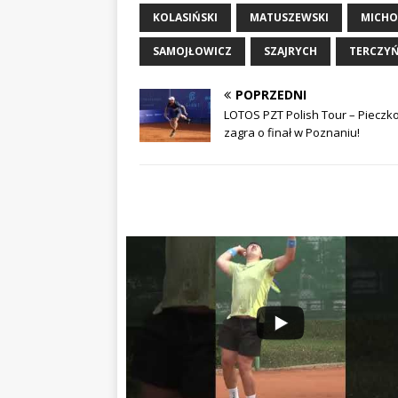
KOLASIŃSKI
MATUSZEWSKI
MICHO
SAMOJŁOWICZ
SZAJRYCH
TERCZYŃ
POPRZEDNI
LOTOS PZT Polish Tour – Pieczk
zagra o finał w Poznaniu!