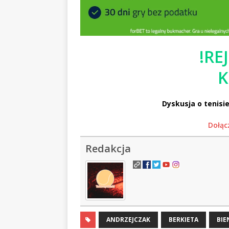
!RE
K
Dyskusja o tenisie
Dołąc
Redakcja
ANDRZEJCZAK
BERKIETA
BIE