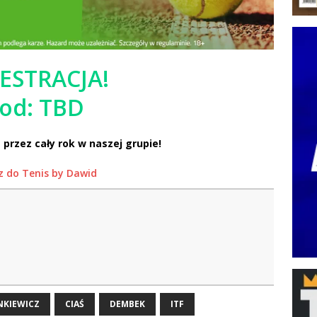
JESTRACJA!
od: TBD
 przez cały rok w naszej grupie!
z do Tenis by Dawid
NKIEWICZ
CIAŚ
DEMBEK
ITF