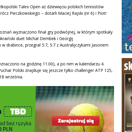
kopolski Talex Open aż dziewięciu polskich tenisistów
rócz Pieczkowskiego – dotarli Maciej Rajski (nr 6) i Piotr
Poznań wyznaczono finał gry podwójnej, w którym spotkały
ukraiński duet Michał Dembek i Georgij
 drabince, przegrał 5:7, 5:7 z Australijczykami Jasonem
wyznaczono na godzinę 11.00), a po nim w kalendarzu 4.
har Polski znajduje się jeszcze tylko challenger ATP 125,
18 września.