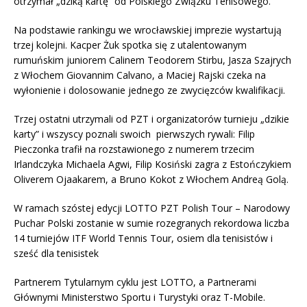
otrzymał „dziką kartę” od Polskiego Związku Tenisowego.
Na podstawie rankingu we wrocławskiej imprezie wystartują
trzej kolejni. Kacper Żuk spotka się z utalentowanym
rumuńskim juniorem Calinem Teodorem Stirbu, Jasza Szajrych
z Włochem Giovannim Calvano, a Maciej Rajski czeka na
wyłonienie i dolosowanie jednego ze zwycięzców kwalifikacji.
Trzej ostatni utrzymali od PZT i organizatorów turnieju „dzikie
karty” i wszyscy poznali swoich pierwszych rywali: Filip
Pieczonka trafił na rozstawionego z numerem trzecim
Irlandczyka Michaela Agwi, Filip Kosiński zagra z Estończykiem
Oliverem Ojaakarem, a Bruno Kokot z Włochem Andreą Golą.
W ramach szóstej edycji LOTTO PZT Polish Tour – Narodowy
Puchar Polski zostanie w sumie rozegranych rekordowa liczba
14 turniejów ITF World Tennis Tour, osiem dla tenisistów i
sześć dla tenisistek
Partnerem Tytularnym cyklu jest LOTTO, a Partnerami
Głównymi Ministerstwo Sportu i Turystyki oraz T-Mobile.