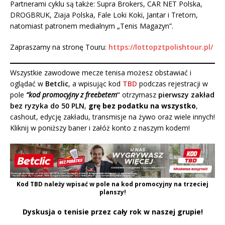
Partnerami cyklu są także: Supra Brokers, CAR NET Polska,
DROGBRUK, Ziaja Polska, Fale Loki Koki, Jantar i Tretorn,
natomiast patronem medialnym „Tenis Magazyn”.
Zapraszamy na stronę Touru:
https://lottopztpolishtour.pl/
Wszystkie zawodowe mecze tenisa możesz obstawiać i
oglądać w
Betclic
, a wpisując kod
TBD
podczas rejestracji w
pole
“kod promocyjny z freebetem
“
otrzymasz
pierwszy zakład
bez ryzyka do 50 PLN
,
grę bez podatku na wszystko
,
cashout, edycję zakładu, transmisje na żywo oraz wiele innych!
Kliknij w poniższy baner i załóż konto z naszym kodem!
Kod
TBD
należy wpisać w pole na kod promocyjny na trzeciej
planszy!
Dyskusja o tenisie przez cały rok w naszej grupie!