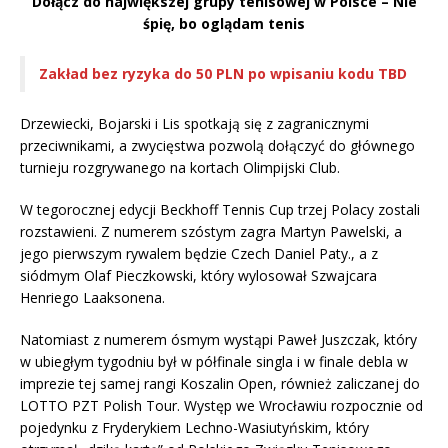
Dołącz do największej grupy tenisowej w Polsce – Nie
śpię, bo oglądam tenis
Zakład bez ryzyka do 50 PLN po wpisaniu kodu TBD
Drzewiecki, Bojarski i Lis spotkają się z zagranicznymi
przeciwnikami, a zwycięstwa pozwolą dołączyć do głównego
turnieju rozgrywanego na kortach Olimpijski Club.
W tegorocznej edycji Beckhoff Tennis Cup trzej Polacy zostali
rozstawieni. Z numerem szóstym zagra Martyn Pawelski, a
jego pierwszym rywalem będzie Czech Daniel Paty., a z
siódmym Olaf Pieczkowski, który wylosował Szwajcara
Henriego Laaksonena.
Natomiast z numerem ósmym wystąpi Paweł Juszczak, który
w ubiegłym tygodniu był w półfinale singla i w finale debla w
imprezie tej samej rangi Koszalin Open, również zaliczanej do
LOTTO PZT Polish Tour. Występ we Wrocławiu rozpocznie od
pojedynku z Fryderykiem Lechno-Wasiutyńskim, który