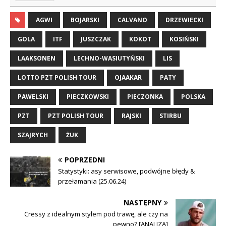
AGWI
BOJARSKI
CALVANO
DRZEWIECKI
GOLA
ITF
JUSZCZAK
KOKOT
KOSIŃSKI
LAAKSONEN
LECHNO-WASIUTYŃSKI
LIS
LOTTO PZT POLISH TOUR
OJAAKAR
PATY
PAWELSKI
PIECZKOWSKI
PIECZONKA
POLSKA
PZT
PZT POLISH TOUR
RAJSKI
STIRBU
SZAJRYCH
ŻUK
POPRZEDNI
Statystyki: asy serwisowe, podwójne błędy &
przełamania (25.06.24)
NASTĘPNY
Cressy z idealnym stylem pod trawę, ale czy na
pewno? [ANALIZA]