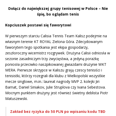
Dołącz do największej grupy tenisowej w Polsce – Nie
śpię, bo oglądam tenis
Kopciuszek postawi się faworytowi
W pierwszym starciu Calisia Tennis Team Kalisz podejmie na
własnym terenie KT ROYAL Zielona Góra. Zdecydowanym
faworytem tego spotkania jest ekipa gospodarzy,
zeszłoroczny wicemistrz rozgrywek. Drużyna Calisii odniosła w
sezonie zasadniczym trzy zwycięstwa, a jedyną porażkę
poniosła przeciwko naszpikowanej gwiazdami drużynie WKT
MERA. Pierwsze skrzypce w Kaliszu grają czescy tenisiści i
tenisistki, którzy rozegrali dla klubu z Wielkopolski wszystkie
mecze singlowe, m.in.: laureat nagrody MVP 2. kolejki Jiri
Barnat, Daniel Siniakov, Julie Struplova czy Ivana Sebestova.
Mocnym punktem drużyny jest również świetny deblista Piotr
Matuszewski.
Zakład bez ryzyka do 50 PLN po wpisaniu kodu TBD