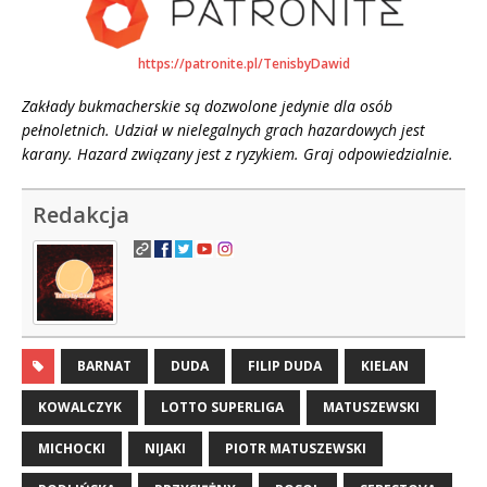
https://patronite.pl/TenisbyDawid
Zakłady bukmacherskie są dozwolone jedynie dla osób
pełnoletnich. Udział w nielegalnych grach hazardowych jest
karany. Hazard związany jest z ryzykiem. Graj odpowiedzialnie.
Redakcja
BARNAT
DUDA
FILIP DUDA
KIELAN
KOWALCZYK
LOTTO SUPERLIGA
MATUSZEWSKI
MICHOCKI
NIJAKI
PIOTR MATUSZEWSKI