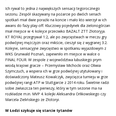
Ich rywal to jedna z największych sensacji tegorocznego
sezonu. Zespół skazywany na pożarcie po dwóch seriach
spotkań miał dwie porażki na koncie i mało kto wierzył w ich
awans do fazy play-off. Kluczowy pojedynek dla zielonogórzan
miał miejsce w 4. kolejce przeciwko BAZALT ZTT Złotoryja.
KT ROYAL przegrywał 1:2, ale po zwycięstwach w meczu gry
podwójnej mężczyzn oraz mikście, cieszył się z wygranej 3:2.
Kolejne, sensacyjne zwycięstwo w spotkaniu wyjazdowym z
WKS Grunwald Poznań, zapewniło im miejsce w walce o
FINAL FOUR. W zespole z województwa lubuskiego prym
wiodą krajowi gracze – Przemysław Michocki oraz Oliwia
Szymczuch, a wspiera ich w grze podwójnej utytułowany i
doświadczony Mateusz Kowalczyk, zwycięzca turnieju w grze
podwójnej rangi ATP w Stuttgarcie z 2014 roku. Świetnie radzi
sobie zwłaszcza ten pierwszy, który w tym sezonie ma na
rozkładzie m.in. MVP 4. kolejki Aleksandra Orlikowskiego czy
Marcela Zielińskiego ze Złotoryi.
W Łodzi szykuje się starcie tytanów