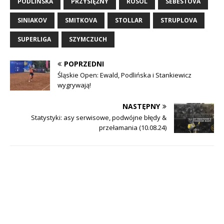
PODLIŃSKA
PRZYSIĘŻNY
ROSOL
SEBESTOVA
SINIAKOV
SMITKOVA
STOLLAR
STRUPLOVA
SUPERLIGA
SZYMCZUCH
POPRZEDNI
Śląskie Open: Ewald, Podlińska i Stankiewicz
wygrywają!
NASTĘPNY
Statystyki: asy serwisowe, podwójne błędy &
przełamania (10.08.24)