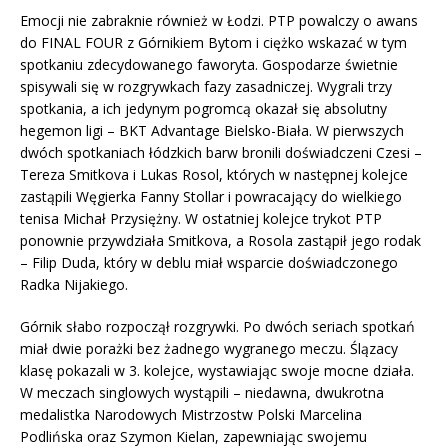
Emocji nie zabraknie również w Łodzi. PTP powalczy o awans
do FINAL FOUR z Górnikiem Bytom i ciężko wskazać w tym
spotkaniu zdecydowanego faworyta. Gospodarze świetnie
spisywali się w rozgrywkach fazy zasadniczej. Wygrali trzy
spotkania, a ich jedynym pogromcą okazał się absolutny
hegemon ligi – BKT Advantage Bielsko-Biała. W pierwszych
dwóch spotkaniach łódzkich barw bronili doświadczeni Czesi –
Tereza Smitkova i Lukas Rosol, których w następnej kolejce
zastąpili Węgierka Fanny Stollar i powracający do wielkiego
tenisa Michał Przysiężny. W ostatniej kolejce trykot PTP
ponownie przywdziała Smitkova, a Rosola zastąpił jego rodak
– Filip Duda, który w deblu miał wsparcie doświadczonego
Radka Nijakiego.
Górnik słabo rozpoczął rozgrywki. Po dwóch seriach spotkań
miał dwie porażki bez żadnego wygranego meczu. Ślązacy
klasę pokazali w 3. kolejce, wystawiając swoje mocne działa.
W meczach singlowych wystąpili – niedawna, dwukrotna
medalistka Narodowych Mistrzostw Polski Marcelina
Podlińska oraz Szymon Kielan, zapewniając swojemu