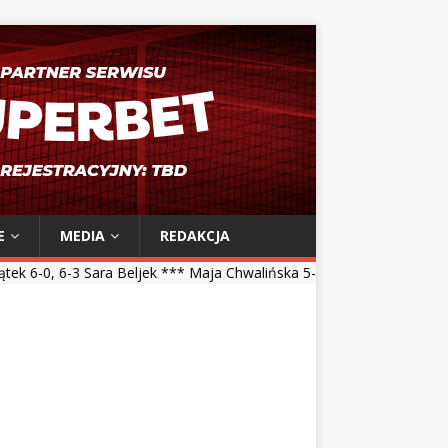
E
MEDIA
REDAKCJA
eljek *** Maja Chwalińska 5-7, 1-6 Talia Gibson *** Magdalena Fręch 