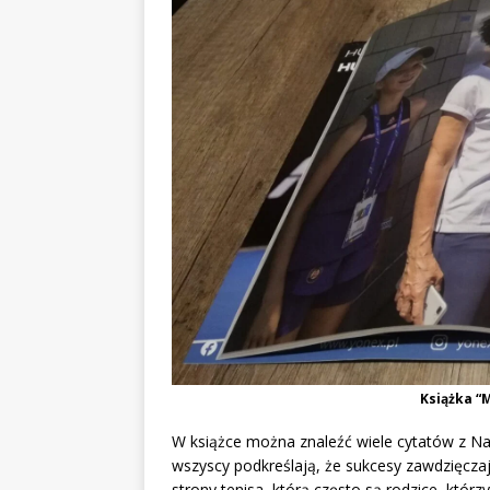
Książka “M
W książce można znaleźć wiele cytatów z Nav
wszyscy podkreślają, że sukcesy zawdzięcza
strony tenisa, którą często są rodzice, którz