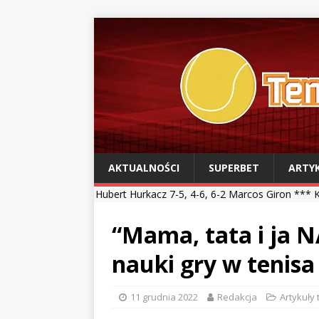
AKTUALNOŚCI
SUPERBET
ARTY
*
Hubert Hurkacz 7-5, 4-6, 6-2 Marcos Giron *** Kamil Majchrzak 4-6,
“Mama, tata i ja 
nauki gry w tenis
11 grudnia 2022
Redakcja
Artykuły