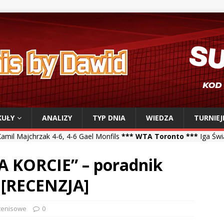
KUŁY
ANALIZY
TYP DNIA
WIEDZA
TURNIEJ
 4-6 Gael Monfils
*** WTA Toronto ***
Iga Świątek 6-0, 6-3 Sara B
NA KORCIE” – poradnik
a [RECENZJA]
 tenisowe
0