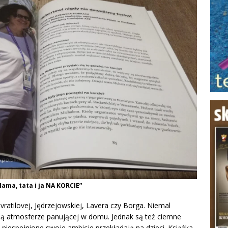
ama, tata i ja NA KORCIE”
ratilovej, Jędrzejowskiej, Lavera czy Borga. Niemal
ją atmosferze panującej w domu. Jednak są też ciemne
y niespełnione swoje ambicje przekładają na dzieci. Książka