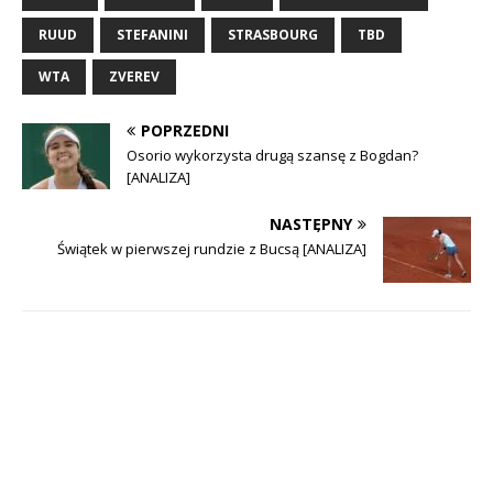
RUUD
STEFANINI
STRASBOURG
TBD
WTA
ZVEREV
POPRZEDNI
Osorio wykorzysta drugą szansę z Bogdan?
[ANALIZA]
NASTĘPNY
Świątek w pierwszej rundzie z Bucsą [ANALIZA]