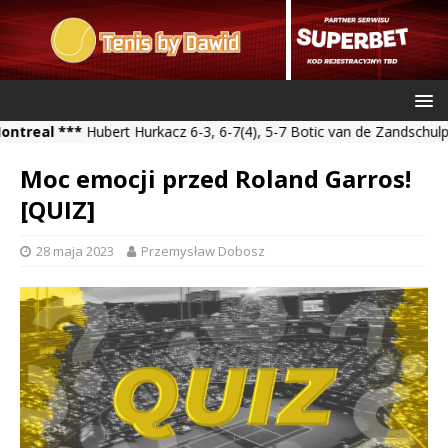
al ***
Hubert Hurkacz 6-3, 6-7(4), 5-7 Botic van de Zandschulp *** 
Moc emocji przed Roland Garros!
[QUIZ]
28 maja 2023
Przemysław Dobosz