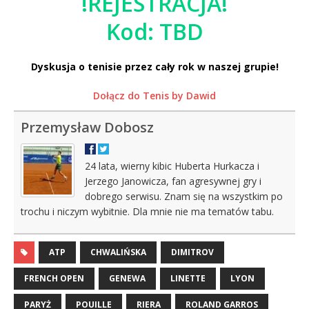
!REJESTRACJA!
Kod: TBD
Dyskusja o tenisie przez cały rok w naszej grupie!
Dołącz do Tenis by Dawid
Przemysław Dobosz
24 lata, wierny kibic Huberta Hurkacza i
Jerzego Janowicza, fan agresywnej gry i
dobrego serwisu. Znam się na wszystkim po
trochu i niczym wybitnie. Dla mnie nie ma tematów tabu.
ATP
CHWALIŃSKA
DIMITROV
FRENCH OPEN
GENEWA
LINETTE
LYON
PARYŻ
POUILLE
RIERA
ROLAND GARROS