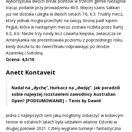
wykorzystała dwóch break pointów w trzecim gemie następnie
tracąc podanie przy prowadzeniu 40:0. Więcej szans Sakkari
już nie dostała i uległa w dwóch setach 7:6, 6:3. Trudny mecz,
który jednak mogła przechylić na swoją stronę padł łupem
Peguli, która w następnym meczu została rozbita przez Barty
6:2, 6:0. Niezłe trzy rundy lecz czwarta kiepska, zwłaszcza że
Amerykanka nie prezentowała poziomu z poprzedniego roku,
kiedy doszła tu do ćwierćfinału odprawiając po drodze
Azarenkę i Svitolinę.
Ocena: 4,5/10
Anett Kontaveit
Nadal na „dychę”, Hurkacz na „dwóję”. Jak poradzili
sobie najwyżej rozstawieni zawodnicy Australian
Open? [PODSUMOWANIE]
– Tenis by Dawid
Jedna z najlepszych serii jaką mogliśmy zobaczyć w kobiecym
tenisie w ostatnich latach była udziałem właśnie Estonki w
drugiej połowie 2021. Cztery wygrane turnieje i fantastyczna