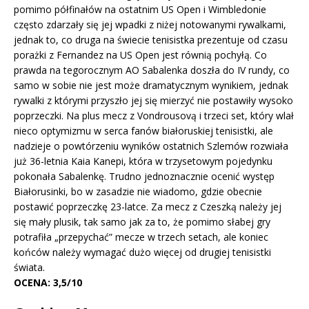
pomimo półfinałów na ostatnim US Open i Wimbledonie
często zdarzały się jej wpadki z niżej notowanymi rywalkami,
jednak to, co druga na świecie tenisistka prezentuje od czasu
porażki z Fernandez na US Open jest równią pochyłą. Co
prawda na tegorocznym AO Sabalenka doszła do IV rundy, co
samo w sobie nie jest może dramatycznym wynikiem, jednak
rywalki z którymi przyszło jej się mierzyć nie postawiły wysoko
poprzeczki. Na plus mecz z Vondrousovą i trzeci set, który wlał
nieco optymizmu w serca fanów białoruskiej tenisistki, ale
nadzieje o powtórzeniu wyników ostatnich Szlemów rozwiała
już 36-letnia Kaia Kanepi, która w trzysetowym pojedynku
pokonała Sabalenkę. Trudno jednoznacznie ocenić występ
Białorusinki, bo w zasadzie nie wiadomo, gdzie obecnie
postawić poprzeczkę 23-latce. Za mecz z Czeszką należy jej
się mały plusik, tak samo jak za to, że pomimo słabej gry
potrafiła „przepychać” mecze w trzech setach, ale koniec
końców należy wymagać dużo więcej od drugiej tenisistki
świata.
OCENA: 3,5/10