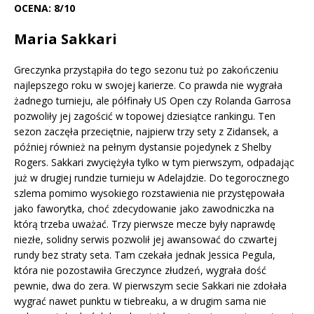
OCENA: 8/10
Maria Sakkari
Greczynka przystąpiła do tego sezonu tuż po zakończeniu
najlepszego roku w swojej karierze. Co prawda nie wygrała
żadnego turnieju, ale półfinały US Open czy Rolanda Garrosa
pozwoliły jej zagościć w topowej dziesiątce rankingu. Ten
sezon zaczęła przeciętnie, najpierw trzy sety z Zidansek, a
później również na pełnym dystansie pojedynek z Shelby
Rogers. Sakkari zwyciężyła tylko w tym pierwszym, odpadając
już w drugiej rundzie turnieju w Adelajdzie. Do tegorocznego
szlema pomimo wysokiego rozstawienia nie przystępowała
jako faworytka, choć zdecydowanie jako zawodniczka na
którą trzeba uważać. Trzy pierwsze mecze były naprawdę
niezłe, solidny serwis pozwolił jej awansować do czwartej
rundy bez straty seta. Tam czekała jednak Jessica Pegula,
która nie pozostawiła Greczynce złudzeń, wygrała dość
pewnie, dwa do zera. W pierwszym secie Sakkari nie zdołała
wygrać nawet punktu w tiebreaku, a w drugim sama nie