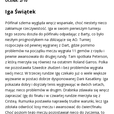
OCENA: 2/10
Iga Świątek
Półfinał szlema wygląda wręcz wspaniale, choć niestety nieco
zakłamuje rzeczywistość. Iga w swoim pierwszym turnieju
tego sezonu doszła do półfinału odpadając z Barty, co było
niezłym prognostykiem na zbliżające się AO. Turniej
rozpoczęła od pewnej wygranej z Dart, gdzie pomimo
problemów na początku meczu wygrała 11 gemów z rzędu i
pewnie awansowała do drugiej rundy. Tam spotkała Peterson,
z którą mierzyła się również na ostatnim Roland Garros. Polka
nie pozostawiła Szwedce złudzeń i bez problemów wygrała
swój mecz. W trzeciej rundzie Igę czekało już o wiele większe
wyzwanie w postaci dobrze dysponowanej Darii Kasatkiny. Iga
pokazała dobry i dojrzały tenis wygrywając w dwóch setach,
mając nieco problemów w drugim. Drabinka zdawała się wręcz
zapraszać Igę do finału i w czwartej rundzie mierzyła się z
Cirsteą. Rumunka postawiła naprawdę trudne warunki, lecz Iga
zdołała odwrócić losy meczu i awansować do ćwierćfinału.
Choć poziom tego meczu pozostawiał nieco do życzenia, to