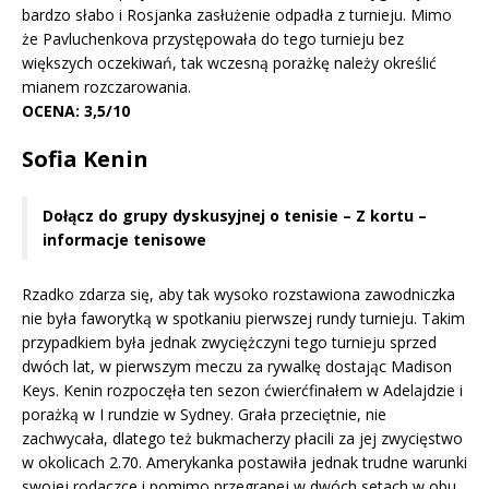
bardzo słabo i Rosjanka zasłużenie odpadła z turnieju. Mimo
że Pavluchenkova przystępowała do tego turnieju bez
większych oczekiwań, tak wczesną porażkę należy określić
mianem rozczarowania.
OCENA: 3,5/10
Sofia Kenin
Dołącz do grupy dyskusyjnej o tenisie – Z kortu –
informacje tenisowe
Rzadko zdarza się, aby tak wysoko rozstawiona zawodniczka
nie była faworytką w spotkaniu pierwszej rundy turnieju. Takim
przypadkiem była jednak zwyciężczyni tego turnieju sprzed
dwóch lat, w pierwszym meczu za rywalkę dostając Madison
Keys. Kenin rozpoczęła ten sezon ćwierćfinałem w Adelajdzie i
porażką w I rundzie w Sydney. Grała przeciętnie, nie
zachwycała, dlatego też bukmacherzy płacili za jej zwycięstwo
w okolicach 2.70. Amerykanka postawiła jednak trudne warunki
swojej rodaczce i pomimo przegranej w dwóch setach w obu