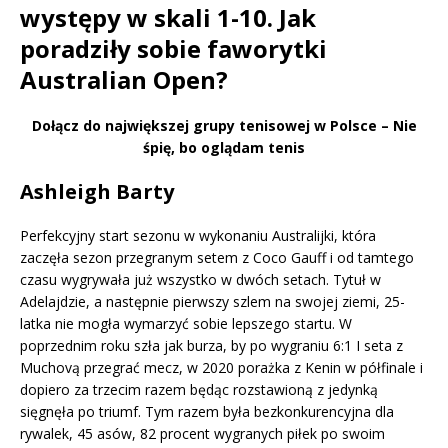
występy w skali 1-10. Jak
poradziły sobie faworytki
Australian Open?
Dołącz do największej grupy tenisowej w Polsce – Nie
śpię, bo oglądam tenis
Ashleigh Barty
Perfekcyjny start sezonu w wykonaniu Australijki, która
zaczęła sezon przegranym setem z Coco Gauff i od tamtego
czasu wygrywała już wszystko w dwóch setach. Tytuł w
Adelajdzie, a następnie pierwszy szlem na swojej ziemi, 25-
latka nie mogła wymarzyć sobie lepszego startu. W
poprzednim roku szła jak burza, by po wygraniu 6:1 I seta z
Muchovą przegrać mecz, w 2020 porażka z Kenin w półfinale i
dopiero za trzecim razem będąc rozstawioną z jedynką
sięgnęła po triumf. Tym razem była bezkonkurencyjna dla
rywalek, 45 asów, 82 procent wygranych piłek po swoim