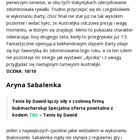
pierwszym serwisie, w obu tych statystykach zdecydowanie
zdominowała rywalki. Trudno przyczepić się do czegokolwiek
w wykonaniu Barty, choć finał nie stał już na tak wysokim
poziomie i widać było, że Australijka odczuwa presję i wagę
momentu, w którym się znajduje. Mimo to pokazała charakter
odwracając losy drugiego seta, kiedy to przegrywała już 1:5.
Fantastycznie operująca bekhendowym slajsem Barty zdaje
się być faworytką do zdominowania tego roku, a za ten szlem
nie pozostaje nic innego jak wystawić „dyszkę” i z uwagą
przyglądać się następnym turniejom Australijki.
OCENA: 10/10
Aryna Sabalenka
Tenis by Dawid łączy siły z czołową firmą
bukmacherską! Specjalna oferta powitalna z
kodem
TBD
– Tenis by Dawid
Jeden z największych zjazdów jakie widziałem w wykonaniu
Białorusinki. Sabalenka nigdy nie słynęła z regularnej gry i