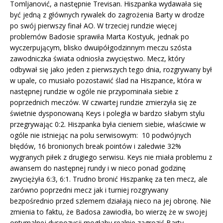
Tomljanović, a następnie Trevisan. Hiszpanka wydawała się
być jedną z głównych rywalek do zagrożenia Barty w drodze
po swój pierwszy finał AO. W trzeciej rundzie więcej
problemów Badosie sprawiła Marta Kostyuk, jednak po
wyczerpującym, blisko dwuipółgodzinnym meczu szósta
zawodniczka świata odniosła zwycięstwo. Mecz, który
odbywał się jako jeden z pierwszych tego dnia, rozgrywany był
w upale, co musiało pozostawić ślad na Hiszpance, która w
następnej rundzie w ogóle nie przypominała siebie z
poprzednich meczów. W czwartej rundzie zmierzyła się ze
świetnie dysponowaną Keys i poległa w bardzo słabym stylu
przegrywając 0:2. Hiszpanka była cieniem siebie, właściwie w
ogóle nie istniejąc na polu serwisowym: 10 podwójnych
błędów, 16 bronionych break pointów i zaledwie 32%
wygranych piłek z drugiego serwisu. Keys nie miała problemu z
awansem do następnej rundy i w nieco ponad godzinę
zwyciężyła 6:3, 6:1. Trudno bronić Hiszpankę za ten mecz, ale
zarówno poprzedni mecz jak i turniej rozgrywany
bezpośrednio przed szlemem działają nieco na jej obronę. Nie
zmienia to faktu, że Badosa zawiodła, bo wierzę że w swojej
optymalnej dyspozycji mogłaby realnie zagrozić Barty.