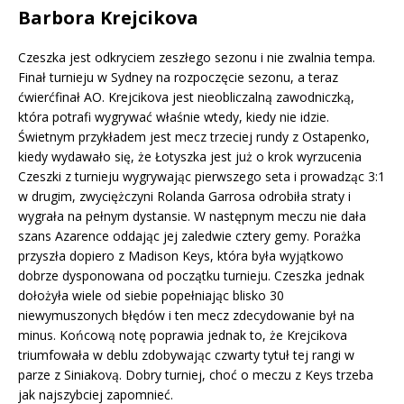
Barbora Krejcikova
Czeszka jest odkryciem zeszłego sezonu i nie zwalnia tempa.
Finał turnieju w Sydney na rozpoczęcie sezonu, a teraz
ćwierćfinał AO. Krejcikova jest nieobliczalną zawodniczką,
która potrafi wygrywać właśnie wtedy, kiedy nie idzie.
Świetnym przykładem jest mecz trzeciej rundy z Ostapenko,
kiedy wydawało się, że Łotyszka jest już o krok wyrzucenia
Czeszki z turnieju wygrywając pierwszego seta i prowadząc 3:1
w drugim, zwyciężczyni Rolanda Garrosa odrobiła straty i
wygrała na pełnym dystansie. W następnym meczu nie dała
szans Azarence oddając jej zaledwie cztery gemy. Porażka
przyszła dopiero z Madison Keys, która była wyjątkowo
dobrze dysponowana od początku turnieju. Czeszka jednak
dołożyła wiele od siebie popełniając blisko 30
niewymuszonych błędów i ten mecz zdecydowanie był na
minus. Końcową notę poprawia jednak to, że Krejcikova
triumfowała w deblu zdobywając czwarty tytuł tej rangi w
parze z Siniakovą. Dobry turniej, choć o meczu z Keys trzeba
jak najszybciej zapomnieć.