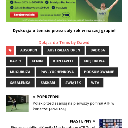
Dyskusja o tenisie przez cały rok w naszej grupie!
Dołącz do Tenis by Dawid
AUSOPEN
AUSTRALIAN OPEN
BADOSA
BARTY
KENIN
KONTAVEIT
KREJCIKOVA
MUGURUZA
PAVLYUCHENKOVA
PODSUMOWANIE
SABALENKA
SAKKARI
ŚWIĄTEK
WTA
POPRZEDNI
Polak przed szansą na pierwszy półfinał ATP w
karierze! [ANALIZA]
NASTĘPNY
Pierwszy półfinał Kamila Majchrzaka w ATP Tour!