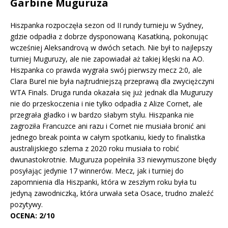
Garbine Muguruza
Hiszpanka rozpoczęła sezon od II rundy turnieju w Sydney,
gdzie odpadła z dobrze dysponowaną Kasatkiną, pokonując
wcześniej Aleksandrovą w dwóch setach. Nie był to najlepszy
turniej Muguruzy, ale nie zapowiadał aż takiej klęski na AO.
Hiszpanka co prawda wygrała swój pierwszy mecz 2:0, ale
Clara Burel nie była najtrudniejszą przeprawą dla zwyciężczyni
WTA Finals. Druga runda okazała się już jednak dla Muguruzy
nie do przeskoczenia i nie tylko odpadła z Alize Cornet, ale
przegrała gładko i w bardzo słabym stylu. Hiszpanka nie
zagroziła Francuzce ani razu i Cornet nie musiała bronić ani
jednego break pointa w całym spotkaniu, kiedy to finalistka
australijskiego szlema z 2020 roku musiała to robić
dwunastokrotnie. Muguruza popełniła 33 niewymuszone błędy
posyłając jedynie 17 winnerów. Mecz, jak i turniej do
zapomnienia dla Hiszpanki, która w zeszłym roku była tu
jedyną zawodniczką, która urwała seta Osace, trudno znaleźć
pozytywy.
OCENA: 2/10