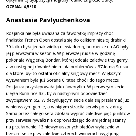
OCENA: 4,5/10
Anastasia Pavlyuchenkova
Rosjanka nie była uważana za faworytkę imprezy choć
finalistka French Open dostała się do całkiem niezłej drabinki.
30-latka była jednak wielką niewiadomą, bo mecze na AO były
jej pierwszymi w sezonie. W pierwszej rudzie w godzinę
pokonała Węgierkę Bondar, której oddała zaledwie trzy gemy,
a w następnej również nie miała problemów z 37-letnią Stosur,
dla której był to ostatni oficjalny singlowy mecz. Większym
wyzwaniem była już Sorana Cirstea choć i do tego meczu
Rosjanka przystępowała jako faworytka. W pierwszym secie
uległa Rumunce 3:6, by w następnym odpowiedzieć
zwycięstwem 6:2. W decydującym secie dała się przełamać już
w pierwszym gemie, a w piątym straciła serwis po raz drugi.
Sama przez całego seta zdołała wygrać zaledwie pięć punktów
przy serwisie rywalki nie doprowadzając do ani jednej szansy
na przełamanie. 13 niewymuszonych błędów wyłącznie w
trzecim secie przy zaledwie czterech winnerach wyglądają