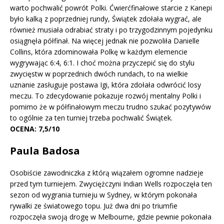
warto pochwalić powrót Polki. Ćwierćfinałowe starcie z Kanepi
było kalką z poprzedniej rundy, Świątek zdołała wygrać, ale
również musiała odrabiać straty i po trzygodzinnym pojedynku
osiągnęła półfinał. Na więcej jednak nie pozwoliła Danielle
Collins, która zdominowała Polkę w każdym elemencie
wygrywając 6:4, 6:1. I choć można przyczepić się do stylu
zwycięstw w poprzednich dwóch rundach, to na wielkie
uznanie zasługuje postawa Igi, która zdołała odwrócić losy
meczu. To zdecydowanie pokazuje rozwój mentalny Polki i
pomimo że w półfinałowym meczu trudno szukać pozytywów
to ogólnie za ten turniej trzeba pochwalić Świątek.
OCENA: 7,5/10
Paula Badosa
Osobiście zawodniczka z którą wiązałem ogromne nadzieje
przed tym turniejem. Zwyciężczyni Indian Wells rozpoczęła ten
sezon od wygrania turnieju w Sydney, w którym pokonała
rywalki ze światowego topu. Już dwa dni po triumfie
rozpoczęła swoją drogę w Melbourne, gdzie pewnie pokonała