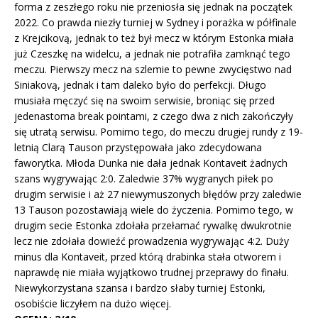
forma z zeszłego roku nie przeniosła się jednak na początek
2022. Co prawda niezły turniej w Sydney i porażka w półfinale
z Krejcikovą, jednak to też był mecz w którym Estonka miała
już Czeszkę na widelcu, a jednak nie potrafiła zamknąć tego
meczu. Pierwszy mecz na szlemie to pewne zwycięstwo nad
Siniakovą, jednak i tam daleko było do perfekcji. Długo
musiała męczyć się na swoim serwisie, broniąc się przed
jedenastoma break pointami, z czego dwa z nich zakończyły
się utratą serwisu. Pomimo tego, do meczu drugiej rundy z 19-
letnią Clarą Tauson przystępowała jako zdecydowana
faworytka. Młoda Dunka nie dała jednak Kontaveit żadnych
szans wygrywając 2:0. Zaledwie 37% wygranych piłek po
drugim serwisie i aż 27 niewymuszonych błędów przy zaledwie
13 Tauson pozostawiają wiele do życzenia. Pomimo tego, w
drugim secie Estonka zdołała przełamać rywalkę dwukrotnie
lecz nie zdołała dowieźć prowadzenia wygrywając 4:2. Duży
minus dla Kontaveit, przed którą drabinka stała otworem i
naprawdę nie miała wyjątkowo trudnej przeprawy do finału.
Niewykorzystana szansa i bardzo słaby turniej Estonki,
osobiście liczyłem na dużo więcej.