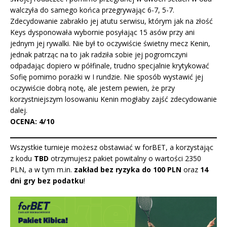
walczyła do samego końca przegrywając 6-7, 5-7.
Zdecydowanie zabrakło jej atutu serwisu, którym jak na złość
Keys dysponowała wybornie posyłając 15 asów przy ani
jednym jej rywalki. Nie był to oczywiście świetny mecz Kenin,
jednak patrząc na to jak radziła sobie jej pogromczyni
odpadając dopiero w półfinale, trudno specjalnie krytykować
Sofię pomimo porażki w I rundzie. Nie sposób wystawić jej
oczywiście dobrą notę, ale jestem pewien, że przy
korzystniejszym losowaniu Kenin mogłaby zajść zdecydowanie
dalej.
OCENA: 4/10
Wszystkie turnieje możesz obstawiać w forBET, a korzystając
z kodu
TBD
otrzymujesz pakiet powitalny o wartości 2350
PLN, a w tym m.in.
zakład bez ryzyka do 100 PLN
oraz
14
dni gry bez podatku
!