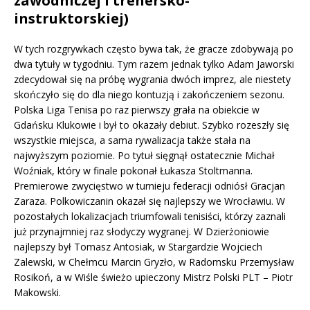
zawodniczej i trenersko-
instruktorskiej)
W tych rozgrywkach często bywa tak, że gracze zdobywają po
dwa tytuły w tygodniu. Tym razem jednak tylko Adam Jaworski
zdecydował się na próbę wygrania dwóch imprez, ale niestety
skończyło się do dla niego kontuzją i zakończeniem sezonu.
Polska Liga Tenisa po raz pierwszy grała na obiekcie w
Gdańsku Klukowie i był to okazały debiut. Szybko rozeszły się
wszystkie miejsca, a sama rywalizacja także stała na
najwyższym poziomie. Po tytuł sięgnął ostatecznie Michał
Woźniak, który w finale pokonał Łukasza Stoltmanna.
Premierowe zwycięstwo w turnieju federacji odniósł Gracjan
Zaraza. Polkowiczanin okazał się najlepszy we Wrocławiu. W
pozostałych lokalizacjach triumfowali tenisiści, którzy zaznali
już przynajmniej raz słodyczy wygranej. W Dzierżoniowie
najlepszy był Tomasz Antosiak, w Stargardzie Wojciech
Zalewski, w Chełmcu Marcin Gryzło, w Radomsku Przemysław
Rosikoń, a w Wiśle świeżo upieczony Mistrz Polski PLT – Piotr
Makowski.