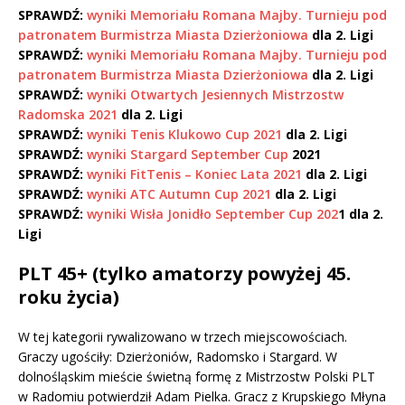
SPRAWDŹ:
wyniki Memoriału Romana Majby. Turnieju pod
patronatem Burmistrza Miasta Dzierżoniowa
dla 2. Ligi
SPRAWDŹ:
wyniki Memoriału Romana Majby. Turnieju pod
patronatem Burmistrza Miasta Dzierżoniowa
dla 2. Ligi
SPRAWDŹ:
wyniki Otwartych Jesiennych Mistrzostw
Radomska 2021
dla 2. Ligi
SPRAWDŹ:
wyniki Tenis Klukowo Cup 2021
dla 2. Ligi
SPRAWDŹ:
wyniki Stargard September Cup
2021
SPRAWDŹ:
wyniki FitTenis – Koniec Lata 2021
dla 2. Ligi
SPRAWDŹ:
wyniki ATC Autumn Cup 2021
dla 2. Ligi
SPRAWDŹ:
wyniki Wisła Jonidło September Cup 202
1 dla 2.
Ligi
PLT 45+ (tylko amatorzy powyżej 45.
roku życia)
W tej kategorii rywalizowano w trzech miejscowościach.
Graczy ugościły: Dzierżoniów, Radomsko i Stargard. W
dolnośląskim mieście świetną formę z Mistrzostw Polski PLT
w Radomiu potwierdził Adam Pielka. Gracz z Krupskiego Młyna