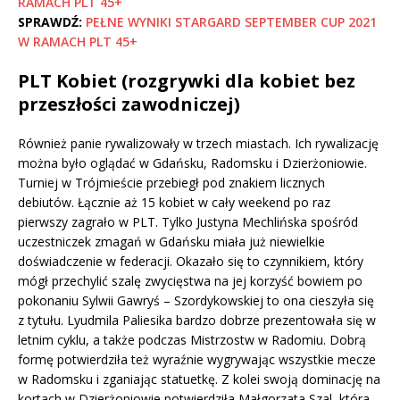
RAMACH PLT 45+
SPRAWDŹ:
PEŁNE WYNIKI STARGARD SEPTEMBER CUP 2021
W RAMACH PLT 45+
PLT Kobiet (rozgrywki dla kobiet bez
przeszłości zawodniczej)
Również panie rywalizowały w trzech miastach. Ich rywalizację
można było oglądać w Gdańsku, Radomsku i Dzierżoniowie.
Turniej w Trójmieście przebiegł pod znakiem licznych
debiutów. Łącznie aż 15 kobiet w cały weekend po raz
pierwszy zagrało w PLT. Tylko Justyna Mechlińska spośród
uczestniczek zmagań w Gdańsku miała już niewielkie
doświadczenie w federacji. Okazało się to czynnikiem, który
mógł przechylić szalę zwycięstwa na jej korzyść bowiem po
pokonaniu Sylwii Gawryś – Szordykowskiej to ona cieszyła się
z tytułu. Lyudmila Paliesika bardzo dobrze prezentowała się w
letnim cyklu, a także podczas Mistrzostw w Radomiu. Dobrą
formę potwierdziła też wyraźnie wygrywając wszystkie mecze
w Radomsku i zganiając statuetkę. Z kolei swoją dominację na
kortach w Dzierżoniowie potwierdziła Małgorzata Szal, która