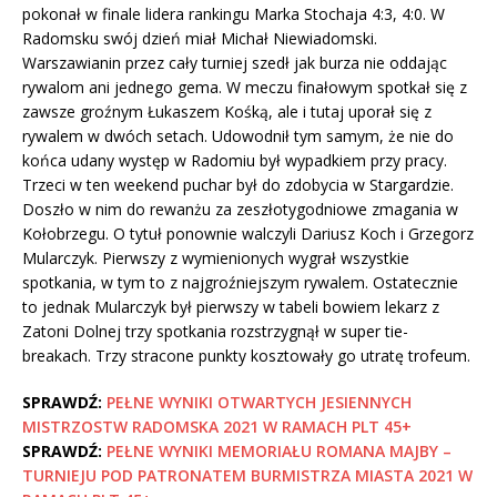
pokonał w finale lidera rankingu Marka Stochaja 4:3, 4:0. W
Radomsku swój dzień miał Michał Niewiadomski.
Warszawianin przez cały turniej szedł jak burza nie oddając
rywalom ani jednego gema. W meczu finałowym spotkał się z
zawsze groźnym Łukaszem Kośką, ale i tutaj uporał się z
rywalem w dwóch setach. Udowodnił tym samym, że nie do
końca udany występ w Radomiu był wypadkiem przy pracy.
Trzeci w ten weekend puchar był do zdobycia w Stargardzie.
Doszło w nim do rewanżu za zeszłotygodniowe zmagania w
Kołobrzegu. O tytuł ponownie walczyli Dariusz Koch i Grzegorz
Mularczyk. Pierwszy z wymienionych wygrał wszystkie
spotkania, w tym to z najgroźniejszym rywalem. Ostatecznie
to jednak Mularczyk był pierwszy w tabeli bowiem lekarz z
Zatoni Dolnej trzy spotkania rozstrzygnął w super tie-
breakach. Trzy stracone punkty kosztowały go utratę trofeum.
SPRAWDŹ:
PEŁNE WYNIKI OTWARTYCH JESIENNYCH
MISTRZOSTW RADOMSKA 2021 W RAMACH PLT 45+
SPRAWDŹ:
PEŁNE WYNIKI MEMORIAŁU ROMANA MAJBY –
TURNIEJU POD PATRONATEM BURMISTRZA MIASTA 2021 W