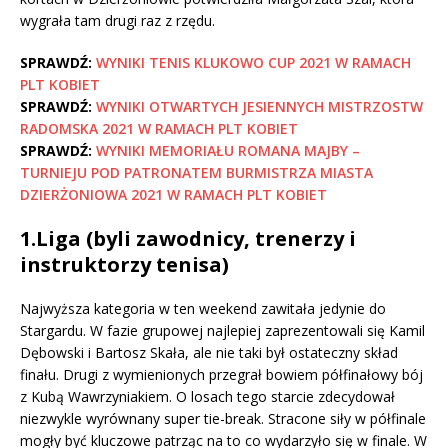
wygrała tam drugi raz z rzędu.
SPRAWDŹ:
WYNIKI TENIS KLUKOWO CUP 2021 W RAMACH
PLT KOBIET
SPRAWDŹ:
WYNIKI OTWARTYCH JESIENNYCH MISTRZOSTW
RADOMSKA 2021 W RAMACH PLT KOBIET
SPRAWDŹ:
WYNIKI MEMORIAŁU ROMANA MAJBY –
TURNIEJU POD PATRONATEM BURMISTRZA MIASTA
DZIERŻONIOWA 2021 W RAMACH PLT KOBIET
1.Liga (byli zawodnicy, trenerzy i
instruktorzy tenisa)
Najwyższa kategoria w ten weekend zawitała jedynie do
Stargardu. W fazie grupowej najlepiej zaprezentowali się Kamil
Dębowski i Bartosz Skała, ale nie taki był ostateczny skład
finału. Drugi z wymienionych przegrał bowiem półfinałowy bój
z Kubą Wawrzyniakiem. O losach tego starcie zdecydował
niezwykle wyrównany super tie-break. Stracone siły w półfinale
mogły być kluczowe patrząc na to co wydarzyło się w finale. W