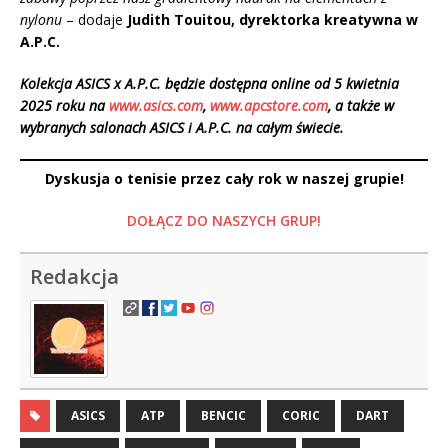
nylonu
– dodaje
Judith Touitou, dyrektorka kreatywna w
A.P.C.
Kolekcja ASICS x A.P.C. będzie dostępna online od 5 kwietnia
2025 roku na
www.asics.com
,
www.apcstore.com
, a także w
wybranych salonach ASICS i A.P.C. na całym świecie.
Dyskusja o tenisie przez cały rok w naszej grupie!
DOŁĄCZ DO NASZYCH GRUP!
Redakcja
ASICS
ATP
BENCIC
CORIC
DART