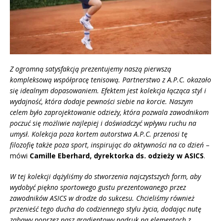
Z ogromną satysfakcją prezentujemy naszą pierwszą
kompleksową współpracę tenisową. Partnerstwo z A.P.C. okazało
się idealnym dopasowaniem. Efektem jest kolekcja łącząca styl i
wydajność, która dodaje pewności siebie na korcie. Naszym
celem było zaprojektowanie odzieży, która pozwala zawodnikom
poczuć się możliwie najlepiej i doświadczyć wpływu ruchu na
umysł. Kolekcja poza kortem autorstwa A.P.C. przenosi tę
filozofię także poza sport, inspirując do aktywności na co dzień
–
mówi
Camille Eberhard, dyrektorka ds. odzieży w ASICS
.
W tej kolekcji dążyliśmy do stworzenia najczystszych form, aby
wydobyć piękno sportowego gustu prezentowanego przez
zawodników ASICS w drodze do sukcesu. Chcieliśmy również
przenieść tego ducha do codziennego stylu życia, dodając nutę
zabawy poprzez nasz gradientowy nadruk na elementach z