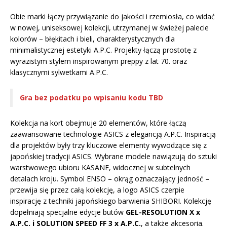
Obie marki łączy przywiązanie do jakości i rzemiosła, co widać
w nowej, uniseksowej kolekcji, utrzymanej w świeżej palecie
kolorów – błękitach i bieli, charakterystycznych dla
minimalistycznej estetyki A.P.C. Projekty łączą prostotę z
wyrazistym stylem inspirowanym preppy z lat 70. oraz
klasycznymi sylwetkami A.P.C.
Gra bez podatku po wpisaniu kodu TBD
Kolekcja na kort obejmuje 20 elementów, które łączą
zaawansowane technologie ASICS z elegancją A.P.C. Inspiracją
dla projektów były trzy kluczowe elementy wywodzące się z
japońskiej tradycji ASICS. Wybrane modele nawiązują do sztuki
warstwowego ubioru KASANE, widocznej w subtelnych
detalach kroju. Symbol ENSO – okrąg oznaczający jedność –
przewija się przez całą kolekcję, a logo ASICS czerpie
inspirację z techniki japońskiego barwienia SHIBORI. Kolekcję
dopełniają specjalne edycje butów
GEL-RESOLUTION X x
A.P.C. i SOLUTION SPEED FF 3 x A.P.C.
, a także akcesoria.