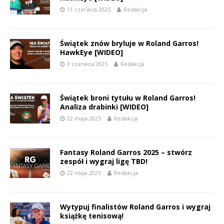
11 czerwca 2025
Redakcja
Świątek znów bryluje w Roland Garros!
HawkEye [WIDEO]
3 czerwca 2025
Redakcja
Świątek broni tytułu w Roland Garros!
Analiza drabinki [WIDEO]
22 maja 2025
Redakcja
Fantasy Roland Garros 2025 – stwórz
zespół i wygraj ligę TBD!
22 maja 2025
Redakcja
Wytypuj finalistów Roland Garros i wygraj
książkę tenisową!