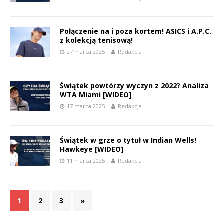
Połączenie na i poza kortem! ASICS i A.P.C.
z kolekcją tenisową!
27 marca 2025
Redakcja
Świątek powtórzy wyczyn z 2022? Analiza
WTA Miami [WIDEO]
17 marca 2025
Redakcja
Świątek w grze o tytuł w Indian Wells!
Hawkeye [WIDEO]
11 marca 2025
Redakcja
1
2
3
»