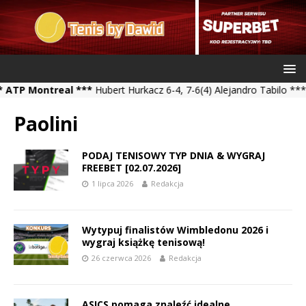
ontreal ***
Hubert Hurkacz 6-4, 7-6(4) Alejandro Tabilo *** Kamil
Paolini
PODAJ TENISOWY TYP DNIA & WYGRAJ
FREEBET [02.07.2026]
1 lipca 2026
Redakcja
Wytypuj finalistów Wimbledonu 2026 i
wygraj książkę tenisową!
26 czerwca 2026
Redakcja
ASICS pomaga znaleźć idealne