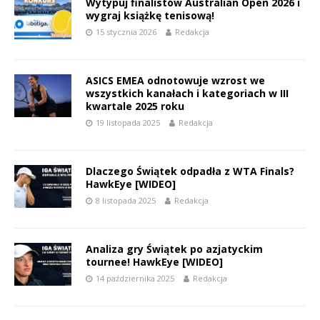
Wytypuj finalistów Australian Open 2026 i
wygraj książkę tenisową!
15 stycznia 2026
Redakcja
ASICS EMEA odnotowuje wzrost we
wszystkich kanałach i kategoriach w III
kwartale 2025 roku
19 listopada 2025
Redakcja
Dlaczego Świątek odpadła z WTA Finals?
HawkEye [WIDEO]
8 listopada 2025
Redakcja
Analiza gry Świątek po azjatyckim
tournee! HawkEye [WIDEO]
14 października 2025
Redakcja