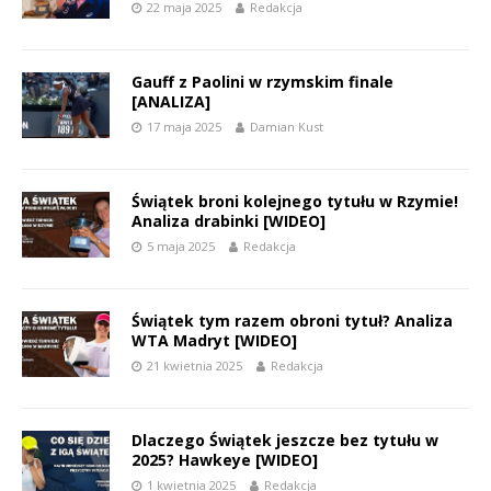
22 maja 2025
Redakcja
Gauff z Paolini w rzymskim finale
[ANALIZA]
17 maja 2025
Damian Kust
Świątek broni kolejnego tytułu w Rzymie!
Analiza drabinki [WIDEO]
5 maja 2025
Redakcja
Świątek tym razem obroni tytuł? Analiza
WTA Madryt [WIDEO]
21 kwietnia 2025
Redakcja
Dlaczego Świątek jeszcze bez tytułu w
2025? Hawkeye [WIDEO]
1 kwietnia 2025
Redakcja