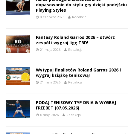
dopasowanie do stylu gry dzięki podejściu
Playing Styles
8 czerwca 2026
Redakcja
Fantasy Roland Garros 2026 – stwórz
zespół i wygraj ligę TBD!
21 maja 2026
Redakcja
Wytypuj finalistów Roland Garros 2026 i
wygraj książkę tenisową!
21 maja 2026
Redakcja
PODAJ TENISOWY TYP DNIA & WYGRAJ
FREEBET [07.05.2026]
6 maja 2026
Redakcja