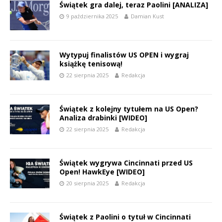
Świątek gra dalej, teraz Paolini [ANALIZA]
9 października 2025
Damian Kust
Wytypuj finalistów US OPEN i wygraj
książkę tenisową!
22 sierpnia 2025
Redakcja
Świątek z kolejny tytułem na US Open?
Analiza drabinki [WIDEO]
22 sierpnia 2025
Redakcja
Świątek wygrywa Cincinnati przed US
Open! HawkEye [WIDEO]
20 sierpnia 2025
Redakcja
Świątek z Paolini o tytuł w Cincinnati