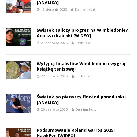
[ANALIZA]
18 sierpnia 2025
Damian Kust
Świątek zaliczy progres na Wimbledonie?
Analiza drabinki [WIDEO]
29 czerwca 2025
Redakcja
Wytypuj finalistów Wimbledonu i wygraj
książkę tenisową!
27 czerwca 2025
Redakcja
Świątek po pierwszy finał od ponad roku
[ANALIZA]
26 czerwca 2025
Damian Kust
Podsumowanie Roland Garros 2025!
HawkEye [WIDEO]