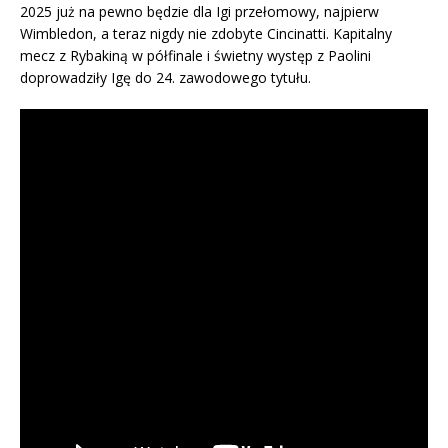
2025 już na pewno będzie dla Igi przełomowy, najpierw
Wimbledon, a teraz nigdy nie zdobyte Cincinatti. Kapitalny
mecz z Rybakiną w półfinale i świetny występ z Paolini
doprowadziły Igę do 24. zawodowego tytułu.