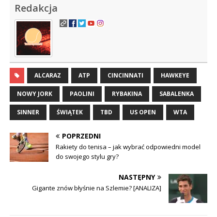
Redakcja
ALCARAZ
ATP
CINCINNATI
HAWKEYE
NOWY JORK
PAOLINI
RYBAKINA
SABALENKA
SINNER
ŚWIĄTEK
TBD
US OPEN
WTA
POPRZEDNI
Rakiety do tenisa – jak wybrać odpowiedni model
do swojego stylu gry?
NASTĘPNY
Gigante znów błyśnie na Szlemie? [ANALIZA]