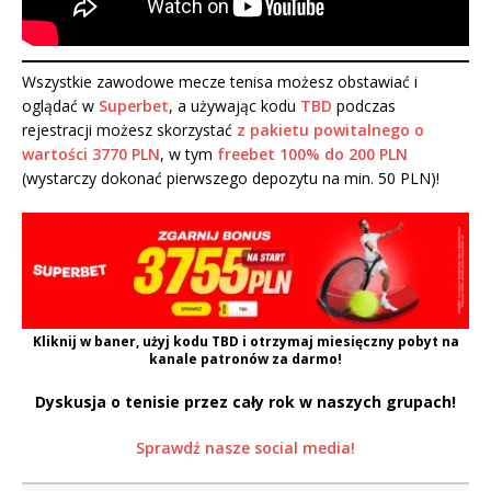
Wszystkie zawodowe mecze tenisa możesz obstawiać i
oglądać w
Superbet
, a używając kodu
TBD
podczas
rejestracji możesz skorzystać
z pakietu powitalnego o
wartości 3770 PLN
, w tym
freebet 100% do 200 PLN
(wystarczy dokonać pierwszego depozytu na min. 50 PLN)!
Kliknij w baner, użyj kodu
TBD
i otrzymaj miesięczny pobyt na
kanale patronów za darmo!
Dyskusja o tenisie przez cały rok w naszych grupach!
Sprawdź nasze social media!