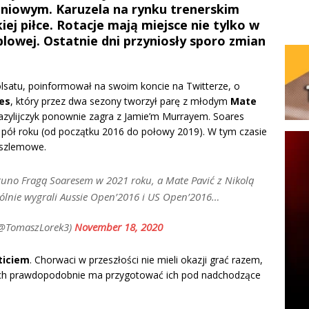
eniowym. Karuzela na rynku trenerskim
iej piłce. Rotacje mają miejsce nie tylko w
blowej. Ostatnie dni przyniosły sporo zmian
olsatu, poinformował na swoim koncie na Twitterze, o
es
, który przez dwa sezony tworzył parę z młodym
Mate
Brazylijczyk ponownie zagra z Jamie’m Murrayem. Soares
i pół roku (od początku 2016 do połowy 2019). W tym czasie
oszlemowe.
runo Fragą Soaresem w 2021 roku, a Mate Pavić z Nikolą
ólnie wygrali Aussie Open’2016 i US Open’2016…
(@TomaszLorek3)
November 18, 2020
ticiem
. Chorwaci w przeszłości nie mieli okazji grać razem,
ruch prawdopodobnie ma przygotować ich pod nadchodzące