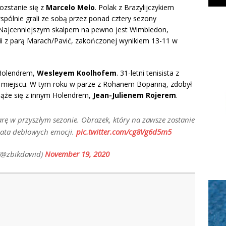
rozstanie się z
Marcelo Melo
. Polak z Brazylijczykiem
wspólnie grali ze sobą przez ponad cztery sezony
 Najcenniejszym skalpem na pewno jest Wimbledon,
lii z parą Marach/Pavić, zakończonej wynikiem 13-11 w
 Holendrem,
Wesleyem Koolhofem
. 31-letni tenisista z
. miejscu. W tym roku w parze z Rohanem Bopanną, zdobył
ąże się z innym Holendrem,
Jean-Julienem Rojerem
.
arę w przyszłym sezonie. Obrazek, który na zawsze zostanie
lata deblowych emocji.
pic.twitter.com/cg8Vg6d5m5
(@zbikdawid)
November 19, 2020