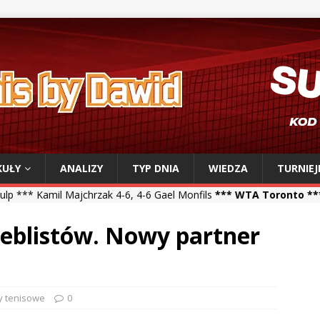
KUŁY
ANALIZY
TYP DNIA
WIEDZA
TURNIEJ
chrzak 4-6, 4-6 Gael Monfils
*** WTA Toronto ***
Iga Świątek 3-6, 
deblistów. Nowy partner
y tenisowe
0